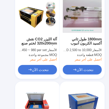
1800mm طول ثاني
آلة الليزر CO2 نقش
أكسيد الكربون أنبوب
320x200mm لختم صنع
زجاجي ليزر لآلة القطع
والأخشاب النقش
الأسعار:
USD 2,500 to 10,000
الأسعار:
USD 450 ~ 980 per set
بالليزر
MOQ:
قطعة واحدة
MOQ:
مجموعة واحدة
أحصل على آخر سعر
أحصل على آخر سعر
نتحدث الآن
نتحدث الآن
مسكن
منتجات
أشرطة فيديو