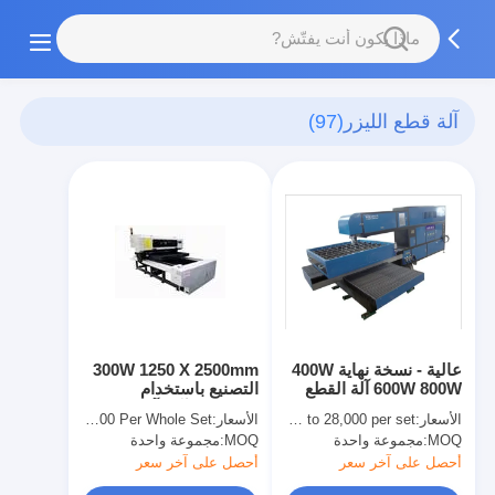
آلة قطع الليزر
(97)
عالية - نسخة نهاية 400W
300W 1250 X 2500mm
600W 800W آلة القطع
التصنيع باستخدام
بالليزر لصانع مجلس
الحاسب الآلي آلة القطع
الأسعار:
USD 23,000 to 28,000 per set
الأسعار:
USD 25000-35000 Per Whole Set
يموت
بالليزر 21mm والخشب
MOQ:
مجموعة واحدة
MOQ:
مجموعة واحدة
الرقائقي
أحصل على آخر سعر
أحصل على آخر سعر