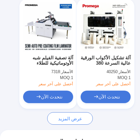
آلة تشكيل الأكواب الورقية
آلة تصفية الفيلم شبه
عالية السرعة 380
الأوتوماتيكية للطلاء
فولت/220 فولت بقدرة
المسبق 1000kg
الأسعار:
40250
الأسعار:
7318
140-160 قطعة/الدقيقة
3300x1200x1400mm
MOQ:
1
MOQ:
1
بقدرة 15000 واط مطلية
بـ PE/PLA/الغراء الحيوي
أحصل على آخر سعر
أحصل على آخر سعر
نتحدث الآن
نتحدث الآن
عرض المزيد