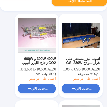
أعط متطلباتك
أنبوب ليزر مستقر على
300W 400W و 600W
غرار نموذج GSI 280W
CO2 زجاج الليزر أنبوب
CO2 مع بقعة شعاع
1900mm QE-S سلسلة
الأسعار:
USD 8800 to USD 10800
الأسعار:
USD 2,500 to 10,000
ممتازة واستقرار
لالأسري معدات الليزر
1 مجموعة
MOQ:
MOQ:
واحد pcs
أحصل على آخر سعر
أحصل على آخر سعر
نتحدث الآن
نتحدث الآن