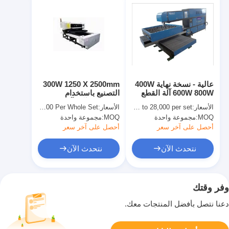
عالية - نسخة نهاية 400W
300W 1250 X 2500mm
600W 800W آلة القطع
التصنيع باستخدام
بالليزر لصانع مجلس
الحاسب الآلي آلة القطع
الأسعار:
USD 23,000 to 28,000 per set
الأسعار:
USD 25000-35000 Per Whole Set
يموت
بالليزر 21mm والخشب
MOQ:
مجموعة واحدة
MOQ:
مجموعة واحدة
الرقائقي
أحصل على آخر سعر
أحصل على آخر سعر
نتحدث الآن
نتحدث الآن
وفر وقتك
دعنا نتصل بأفضل المنتجات معك.