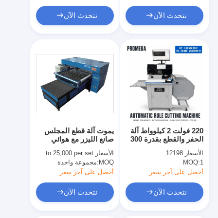
آلة تشكيل كيس ورق
نتحدث الآن
نتحدث الآن
آلة التغليف التلقائية
220 فولت 2 كيلوواط آلة
يموت آلة قطع المجلس
الحفر والقطع بقدرة 300
صانع الليزر مع هوائي
كجم وضمان لمدة عام
الشظية واللوحة العلوية
الأسعار:
12198
الأسعار:
USD 20,000 to 25,000 per set
واحد للتعبئة والتغليف
جهاز المتداول
1
MOQ:
MOQ:
مجموعة واحدة
والطباعة
أحصل على آخر سعر
أحصل على آخر سعر
نتحدث الآن
نتحدث الآن