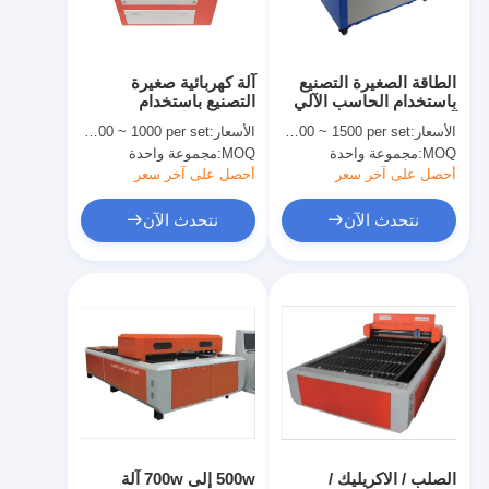
معلومات عنا
جولة في المعمل
الطاقة الصغيرة التصنيع
آلة كهربائية صغيرة
باستخدام الحاسب الآلي
التصنيع باستخدام
مراقبة الجودة
آلة القطع بالليزر 50 وات
الحاسب الآلي ليزر
الأسعار:
USD 600 ~ 1500 per set
الأسعار:
USD 400 ~ 1000 per set
أو 60 وات للزجاج شبكي
القاطع / آلة الليزر النقش
MOQ:
مجموعة واحدة
MOQ:
مجموعة واحدة
لوح خشبي
على سبيل الصوف
اتصل بنا
القماش والجلود
أحصل على آخر سعر
أحصل على آخر سعر
أخبار
نتحدث الآن
نتحدث الآن
حالات
آلة قطع الليزر
قطع الصلب القاعدة
يموت قطع المواد الاستهلاكية
الصلب / الاكريليك /
500w إلى 700w آلة