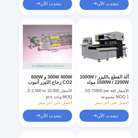
نتحدث الآن
نتحدث الآن
آلة القطع بالليزر 1000W /
300W 400W و 600W
1500W / 2200W مولد
CO2 زجاج الليزر أنبوب
التدفق السريع لصنع لوحة
1900mm QE-S سلسلة
الأسعار:
USD 50800 to USD 75800 per set
الأسعار:
USD 2,500 to 10,000
الموت
لالأسري معدات الليزر
1 مجموعة
MOQ:
MOQ:
واحد pcs
أحصل على آخر سعر
أحصل على آخر سعر
نتحدث الآن
نتحدث الآن