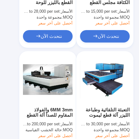
الكثافة مجلس القطع
القطع بالليزر للوحة
يموت قطع المعدات
بالليزر معدات النسخة
الصلب والنقش للوحة
الأسعار:
USD 10,000 to 15,000 per set
الأسعار:
USD 22,000 to 28,000 per set
المشتركة 250W 350W
معدنية
MOQ:
مجموعة واحدة
آلة السيارات بندر
MOQ:
مجموعة واحدة
أحصل على آخر سعر
أحصل على آخر سعر
صناعيّ يرقّق آلة
نتحدث الآن
نتحدث الآن
كتاب يجعل آلة
آليّ تعليب آلة
آلة الطباعة التلقائية
وظيفة الصحافة المعدات
قبل معدات الصحافة
التعبئة التلقائية وطباعة
6MM 3mm والفولاذ
مستهلكات أخرى
الليزر آلة قطع ليموت
المقاوم للصدأ آلة القطع
المجلس صانع
بالليزر سريعة كاميرا
الأسعار:
USD 25,000 to 30,000 per set
الأسعار:
USD 100,000 to 200,000 per set
لكرافت هدايا / أنابيب
آلة الوسم الليزر
MOQ:
مجموعة واحدة
MOQ:
حالة الخشب القياسية
أحصل على آخر سعر
أحصل على آخر سعر