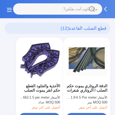
قطع الصلب القاعدة
(12)
الدقة الروتاري يموت حكم
الأحذية والجلود القطع
الصلب / الروتاري شفرات
حكم انقر يموت الصلب
دوارة قواعد Diemaking
BE دينار بحريني TE AE
الأسعار:
USD 1.8-6.5 Per meter
الأسعار:
USD 0.662-1.5 per meter
32x2.0، 19x2.0mm
500 متر
MOQ:
500 عداد
MOQ:
أحصل على آخر سعر
أحصل على آخر سعر