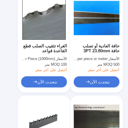
حافة العادية أو تصلب
الغراء تثقيب الصلب قطع
حافة 3PT 23.80mm
القاعدة قواعد
الصلب قطع بليد ليموت
Diemaking الخاصة 2 × 2
الأسعار:
USD 0.3-1.0 per piece or meter
الأسعار:
USD 2.0-3.0 per Piece (1000mm)
قطع
نقطة
500 متر
MOQ:
100 متر
MOQ:
أحصل على آخر سعر
أحصل على آخر سعر
نتحدث الآن
نتحدث الآن
مسكن
منتجات
أشرطة فيديو