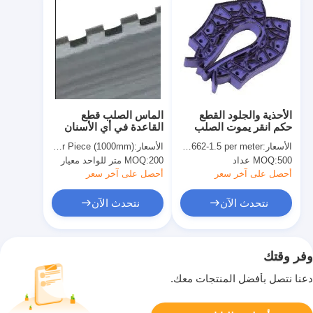
الأحذية والجلود القطع
الماس الصلب قطع
حكم انقر يموت الصلب
القاعدة في أي الأسنان
BE دينار بحريني TE AE
والفجوة تثقيب القاعدة
الأسعار:
USD 0.662-1.5 per meter
الأسعار:
USD 0.35-0.90 per Piece (1000mm)
32x2.0، 19x2.0mm
500 عداد
MOQ:
200 متر للواحد معيار
MOQ:
أحصل على آخر سعر
أحصل على آخر سعر
نتحدث الآن
نتحدث الآن
وفر وقتك
دعنا نتصل بأفضل المنتجات معك.