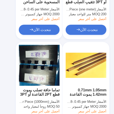
أو 3PT تثقيب الصلب قطع
المسحوبة على الساخن
يموت قطع المعدات
القاعدة في أي الأسنان
يموت التجعيد قطع الصلب
الأسعار:
USD 0.35-0.90 per Piece (one meter)
الأسعار:
USD 0.18-.0.45 per Meter
وجاب
القاعدة مع الجميلة
200 متر للواحد معيار
MOQ:
آلة السيارات بندر
2000 جهاز كمبيوتر شخصى أو 2000 متر
MOQ:
التفاف - حول الملف
أحصل على آخر سعر
أحصل على آخر سعر
صناعيّ يرقّق آلة
نتحدث الآن
نتحدث الآن
كتاب يجعل آلة
آليّ تعليب آلة
آلة الطباعة التلقائية
وظيفة الصحافة المعدات
قبل معدات الصحافة
0.71mm 1.05mm
تماما حافة تصلب يموت
مستهلكات أخرى
1.42mm يموت القاعدة
قطع 2PT القاعدة أو 3PT
الفولاذية مع التفاف رفيع
/ زيبر القاعدة لصانع
الأسعار:
USD 0.18-.0.45 per Meter
الأسعار:
USD 3.5-4.5 per Piece (1000mm)
حول الملف الشخصي
مجلس يموت
آلة الوسم الليزر
2000 جهاز كمبيوتر شخصى أو 2000 متر
MOQ:
50 زوجاً لمعيار واحد
MOQ:
لقطع القوالب
أحصل على آخر سعر
أحصل على آخر سعر