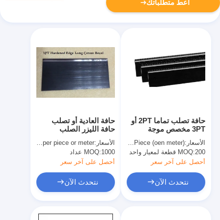
أعط متطلباتك
حافة تصلب تماما 2PT أو
حافة العادية أو تصلب
3PT مخصص موجة
حافة الليزر الصلب
الصلب قطع قاعدة
الكربوني القاعدة
الأسعار:
USD 0.5-1.0 per Piece (oen meter)
الأسعار:
USD 0.3-1.0 per piece or meter
للصناعة Diemaking
1.07mm سمك 23.80mm
200 قطعة لمعيار واحد
MOQ:
1000 عداد
MOQ:
الطول
أحصل على آخر سعر
أحصل على آخر سعر
نتحدث الآن
نتحدث الآن