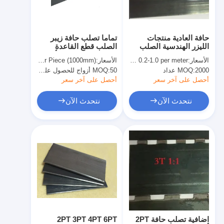
معلومات عنا
جولة في المعمل
حافة العادية منتجات
تماما تصلب حافة زيبر
الليزر الهندسية الصلب
الصلب قطع القاعدة
مراقبة الجودة
القاعدة 2PT 23.80mm
لDiemaking 2PT أو
الأسعار:
USD 0.2-1.0 per meter
الأسعار:
USD 3.5-4.5 per Piece (1000mm)
لصانع Diecut
3PT 3X3 3X5 5X5
2000 عداد
MOQ:
50 أزواج للحصول على واحد معيار
MOQ:
اتصل بنا
أحصل على آخر سعر
أحصل على آخر سعر
أخبار
نتحدث الآن
نتحدث الآن
حالات
آلة قطع الليزر
قطع الصلب القاعدة
يموت قطع المواد الاستهلاكية
اضافية تصلب حافة 2PT
2PT 3PT 4PT 6PT