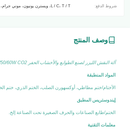
شروط الدفع:
L / C، T / T، ويسترن يونيون، موني جرام، موني جرام
وصف المنتج
آلة النقش الليزر لصنع الطوابع والأخشاب الحفر 40/50/60W CO2 أنبوب الليزر
المواد المنطبقة
الأختام/ختم مطاطي، أوكسهورن الصلب، الختم الذري، ختم الخشب
إيندوستريس المطبق
الختم/طابع الصناعات والحرف الصغيرة نحت الصناعة إلخ.
معلمات التقنية