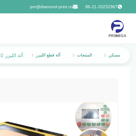
pm@diamond-print.cn
86-21-20232967
مسكن
المنتجات
آلة قطع الليزر
آلة الليزر CO2 نقش 320x200mm لختم صنع والأخشاب النقش