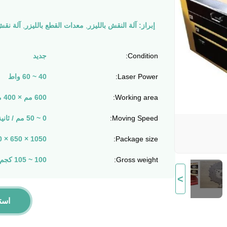
إبراز:
آلة النقش بالليزر
,
معدات القطع بالليزر
,
آلة نقش 
Condition:
جديد
Laser Power:
40 ~ 60 واط
Working area:
600 مم × 400 مم
Moving Speed:
0 ~ 50 مم / ثانية
Package size:
1050 × 650 × 750 أو 1400 × 650 × 750
Gross weight:
100 ~ 105 كجم
>
است