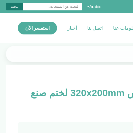
Arabic
يبحث
ومات عنا
اتصل بنا
أخبار
استفسر الآن
آلة الليزر CO2 نقش 320x200mm لختم صنع