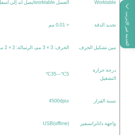
Worktable
العسل worktable/يصل آند إلى أسفل worktable
الخدمة عبر الإنترنت
تحديد الدقة
< 0.01 مم
مين تشكيل الحرف
الحرف: 3 × 3 مم، الرسالة: 2 × 2 مم
درجة حرارة
5℃---35℃
التشغيل
نسبة القرار
≤4500dpi
واجهة داتاترانسفير
USB(offline)