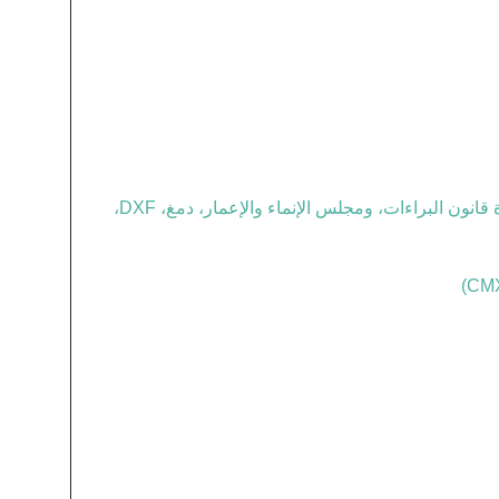
الملفات التي كوريدراو، photoshop، يمكنك تحديد أوتوكاد (BMP، GIF، JPEG، PCX، TGA، TIFF، ومعاهدة قانون البراءات، ومجلس الإنماء والإعمار، دمغ، DXF،