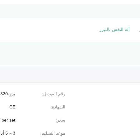
آلة النقش بالليزر
رقم الموديل:
برو-KL-320
الشهادة:
CE
سعر:
 per set
موعد التسليم:
3 ~ 5 أيام عمل