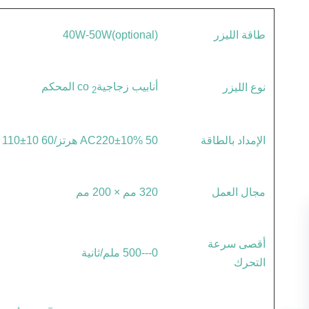
طاقة الليزر
40W-50W(optional)
أنابيب زجاجية
co المحكم
نوع الليزر
2
الإمداد بالطاقة
AC220±10% 50 هرتز/AC 110±10 60 هرتز
مجال العمل
320 مم × 200 مم
أقصى سرعة
0---500 ملم/ثانية
التحرك