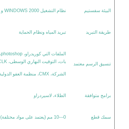
البيئة سفستيم
نظام التشغيل WINDOWS 2000 و WINDOWS XP/Vista/win7/win8
طريقة التبريد
تبريد المياه ونظام الحماية
بات، التوقيت النهاري الوسطى، CLK، التنفيذ المباشر،
تنسيق الرسم معتمد
الشركة، CMX، منظمة العفو الدولية، وبغ، WMF، EMF، CGM، SVG، SVGZ، والبراءات، FMV، جوهره، CMX)
برامج متوافقة
الطلاء، لاسيردراو
سمك قطع
0---10 مم (يعتمد على مواد مختلفة)