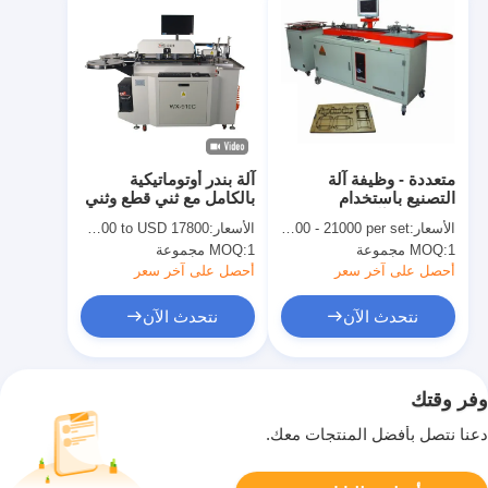
متعددة - وظيفة آلة
آلة بندر أوتوماتيكية
التصنيع باستخدام
بالكامل مع ثني قطع وثني
الحاسب الآلي السيارات
وشطف موديل 910C
الأسعار:
USD 16800 - 21000 per set
الأسعار:
USD 15800 to USD 17800
بندر آلة التشويه الآلات
لقاعدة فولاذية 1.5 / 2 /
1 مجموعة
MOQ:
1 مجموعة
MOQ:
التلقائي الانحناء
3pt
أحصل على آخر سعر
أحصل على آخر سعر
نتحدث الآن
نتحدث الآن
وفر وقتك
دعنا نتصل بأفضل المنتجات معك.