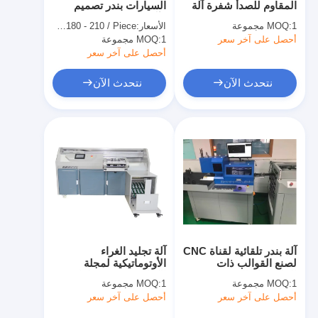
المقاوم للصدأ شفرة آلة
السيارات بندر تصميم
يموت قطع المعدات
الانحناء لصنع يموت
الآلات الذكية
1 مجموعة
MOQ:
الأسعار:
US $180 - 210 / Piece
أحصل على آخر سعر
آلة السيارات بندر
1 مجموعة
MOQ:
أحصل على آخر سعر
صناعيّ يرقّق آلة
نتحدث الآن
نتحدث الآن
كتاب يجعل آلة
آليّ تعليب آلة
آلة الطباعة التلقائية
وظيفة الصحافة المعدات
قبل معدات الصحافة
آلة بندر تلقائية لقناة CNC
آلة تجليد الغراء
مستهلكات أخرى
لصنع القوالب ذات
الأوتوماتيكية لمجلة
القاعدة العالية
الكتاب 380 مم بطول A4
1 مجموعة
MOQ:
1 مجموعة
MOQ:
آلة الوسم الليزر
أحصل على آخر سعر
أحصل على آخر سعر