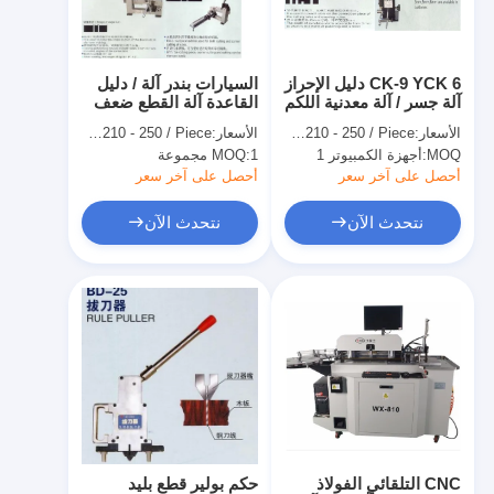
معلومات عنا
جولة في المعمل
CK-9 YCK 6 دليل الإحراز
السيارات بندر آلة / دليل
آلة جسر / آلة معدنية اللكم
القاعدة آلة القطع ضعف
مراقبة الجودة
الجانب قص
الأسعار:
US $210 - 250 / Piece
الأسعار:
US $210 - 250 / Piece
MOQ:
أجهزة الكمبيوتر 1
1 مجموعة
MOQ:
اتصل بنا
أحصل على آخر سعر
أحصل على آخر سعر
أخبار
نتحدث الآن
نتحدث الآن
حالات
آلة قطع الليزر
قطع الصلب القاعدة
يموت قطع المواد الاستهلاكية
CNC التلقائي الفولاذ
حكم بولير قطع بليد