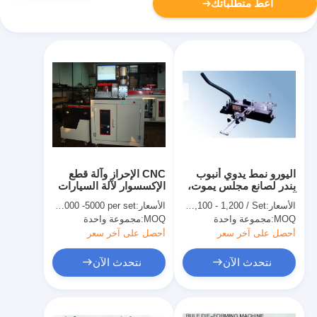
أعط متطلباتك
اليورو نمط يدوي أنبوب
CNC الإحراز وآلة قطع
بندر لصانع مجلس يموت،
الإكسسوار لآلة السيارات
آلة معدنية الانحناء
الانحناء ليموت - صناع
الأسعار:
US $1,100 - 1,200 / Set
الأسعار:
USD 3000 -5000 per set
المجلس
MOQ:
مجموعة واحدة
MOQ:
مجموعة واحدة
أحصل على آخر سعر
أحصل على آخر سعر
نتحدث الآن
نتحدث الآن