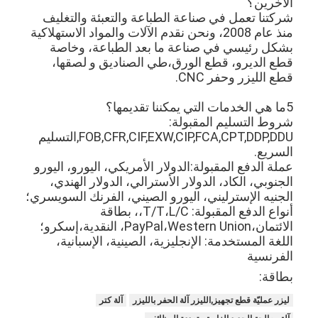
الآخرين؟
يموت قطع المعدات
شركتنا تعمل في صناعة الطباعة والتعبئة والتغليف
منذ عام 2008، ونحن نقدم الآلات والمواد الاستهلاكية
آلة السيارات بندر
بشكل رئيسي في صناعة ما بعد الطباعة، وخاصة
قطع الديرو، قطع الورق،طي الصناديق و لصقها،
صناعيّ يرقّق آلة
قطع الليزر وحفر CNC.
كتاب يجعل آلة
5ما هي الخدمات التي يمكننا تقديمها؟
شروط التسليم المقبولة:
آليّ تعليب آلة
FOB,CFR,CIF,EXW,CIP,FCA,CPT,DDP,DDU,التسليم
السريع.
عملة الدفع المقبولة:الدولار الأمريكي، اليورو، اليورو
آلة الطباعة التلقائية
الجنوبي، الكاد، الدولار الأسترالي، الدولار الهندي،
الجنيه الإسترليني، اليورو الصيني، الفرنك السويسري؛
وظيفة الصحافة المعدات
أنواع الدفع المقبولة: T/T،L/C،، بطاقة
الائتمان،PayPal،Western Union، النقدية،إسكرو؛
قبل معدات الصحافة
اللغة المستخدمة: الإنجليزية، الصينية، الإسبانية،
الفرنسية
مستهلكات أخرى
بطاقة:
آلة الوسم الليزر
ليزر عمليّة قطع تجهيز,الليزر آلة الحفر بالليزر
آلة كتر