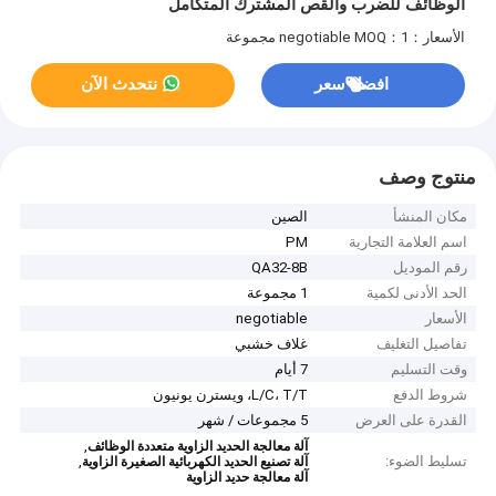
الوظائف للضرب والقص المشترك المتكامل
الأسعار：negotiable
MOQ：1 مجموعة
افضل سعر
نتحدث الآن
منتوج وصف
مكان المنشأ
الصين
اسم العلامة التجارية
PM
رقم الموديل
QA32-8B
الحد الأدنى لكمية
1 مجموعة
الأسعار
negotiable
تفاصيل التغليف
غلاف خشبي
وقت التسليم
7 أيام
شروط الدفع
L/C، T/T، ويسترن يونيون
القدرة على العرض
5 مجموعات / شهر
,
آلة معالجة الحديد الزاوية متعددة الوظائف
تسليط الضوء:
,
آلة تصنيع الحديد الكهربائية الصغيرة الزاوية
آلة معالجة حديد الزاوية