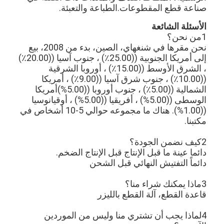
صناعة قطع المقطوعات.الطباعة والتعبئة.
معلومات عنا
الأسئلة الشائعة
جولة في المعمل
1من نحن؟
نحن مقرها في شنغهاي، الصين، بدء من 2008، بيع
مراقبة الجودة
إلى أمريكا الجنوبية ((25.00٪) ، جنوب آسيا ((20.00٪)
، الشرق الأوسط ((15.00٪) ، أوروبا الشرقية
اتصل بنا
((10.00٪) ، جنوب شرق آسيا ((9.00٪) ، أمريكا
الشمالية ((5.00٪) ، جنوب أوروبا ((5.00%)أمريكا
أخبار
الوسطى ((5.00%) ، أفريقيا ((5.00%) ، أوقيانوسيا
((1.00%). هناك ما مجموعه حوالي 5-10 أشخاص في
مكتبنا.
حالات
2كيف نضمن الجودة؟
دائما عينة ما قبل الإنتاج قبل الإنتاج الضخم.
دائماً التفتيش النهائي قبل الشحن
آلة قطع الليزر
3ماذا يمكنك شراء منا؟
قطع الصلب القاعدة
قاعدة القطع، آلة القطع بالليزر
يموت قطع المواد الاستهلاكية
4لماذا يجب أن تشتري منا وليس من الموردين