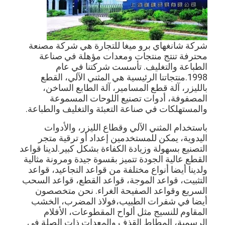
شركة شانغهاي برو ميغا للتجارة هي شركة مصنعة
محترفة تنتج منتجات ومعدات مؤهلة في صناعة
الطباعة والتغليف. تأسست شركتنا في عام
1998.منتجاتنا الرئيسية هي المثني الآلي، القطع
بالليزر، آلة قطع المسامير، آلة الطابع الساخن،
المصفوفة، أدوات تصنيع اللوحات المسموعة
والمستهلكات في صناعة التعبئة والتغليف والطباعة.
باستخدام المثني الآلي وقطاع الليزر، والأدوات
اليدوية، يمكن للمستخدمين إعداد أو ترقية متجر
التصنيع بسهولة وزيادة الكفاءة بشكل كبير.لدينا قواعد
القطع عالية الجودة تتميز بقسوة جيدة ومرونة مثالية
مسكن
ولدينا أيضا أنواع مختلفة من قواعد التجاعيد، قواعد
التثبيت، قواعد الموجة، قواعد القطع، قواعد السحب
السريع وقواعد الصفيحة الغراء. نحن متخصصون
منتجات
أيضا في شفرات الطبيب،فولاذ المضرب، الخشب
المقاوم للنسيج مثل ألواح المقطوعات، الأفلام
أشرطة فيديو
الرسمية، المطاط القذف والمعدات ذات الصلة في