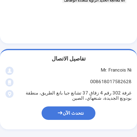
آلة معالجة الحديد الزاوية متعددة الوظائف
آلة تشكيل كيس ورق
آلة التغليف التلقائية
تفاصيل الاتصال
Mr. Francois Ni
008618017582628
غرفة 302 رقم 4 زقاق 37 تشانغ جيا بانغ الطريق، منطقة
بودونغ الجديدة، شنغهاي، الصين
نتحدث الآن