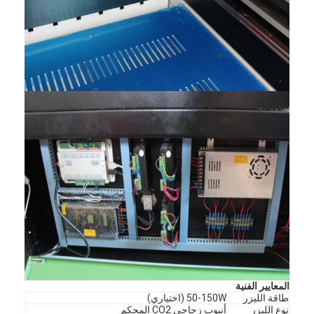
مسكن
منتجات
المعايير الفنية
أشرطة فيديو
طاقة الليزر
50-150W (اختياري)
نوع الليزر
أنبوب زجاجي CO2 المحكم