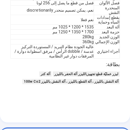
فصل الألوان
فصل من قطع ما يصل إلى 256 لونا
يموت قطع المعدات
المنحدرة
نعم، يمكن تصميم منحدر discretionarily
النقش
آلة السيارات بندر
يقطع إمدادات
نعم فعلا
المياه وحماية
آلة البعد
1535 * 1200 * 1025 مم
صناعيّ يرقّق آلة
حزمة البعد
1700 * 1350 * 1250 مم
الوزن الجديد
280kg
الوزن الإجمالي
360kg
كتاب يجعل آلة
عالية الجودة نظام التبريد / المستوردة التركيز
أجزاء اختياري
عدسة / dobble الرأس / مرفق اسطوانة دوارة /
آليّ تعليب آلة
المرفقات دوار غير النظامية
بطاقة:
آلة الطباعة التلقائية
ليزر عمليّة قطع تجهيز,الليزر آلة الحفر بالليزر
آلة كتر
وظيفة الصحافة المعدات
آلة النقش بالليزر ، آلة القطع بالليزر ، آلة النقش بالليزر 100w Co2
قبل معدات الصحافة
مستهلكات أخرى
آلة الوسم الليزر