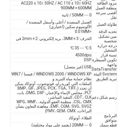
مزود الطاقة
AC220 ± 10٪ 50HZ / AC 110 ± 10٪ 60HZ
معلومات عنا
منطقة العمل
900MM × 600MM
أقصى سرعة
0 --- 50MM / ثانية
نقل
جولة في المعمل
العسل المنضدة / أعلى وأسفل المنضدة /
طاولة العمل
الألومنيوم سكين (اختياري)
مراقبة الجودة
تحديد الدقة
<0.01MM
مين تشكيل
الحرف: 3 × 3MM، بريد إلكتروني: 2 × 2mm في
شخصية
اتصل بنا
درجة حرارة
5 ℃ --- 35 ℃
التشغيل
نسبة قرار
≤4500dpi
أخبار
تكوين السيطرة
DSP
واجهة
USB (غير متصل)
حالات
DataTransfer
Svstem البيئة
WINDOWS 2000 / WINDOWS XP / فيستا / WIN7
تبريد الطريق
نظام حماية مياه التبريد و
الملفات التي كوريدراو، فوتوشوب، أوتوكاد يمكن
أن تحدد (BMP، GIF، JPEG، PCX، TGA، TIFF،
PLT، مجلس الإنماء والإعمار، DMG، DXF، بات،
آلة قطع الليزر
رسم شكل دعم
CDT، CLK، التنفيذ المباشر،
CSL، CMX، منظمة العفو الدولية، WPG، WMF،
قطع الصلب القاعدة
EMF، CGM، SVG، SVGZ، معاهدة التعاون بشأن
البراءات، FMV، GEM، CMX)
البرنامج
يموت قطع المواد الاستهلاكية
الطلاء، أوتوكاد
متوافق
قطع سمك
0 --- 20MM (يعتمد على مواد مختلفة)