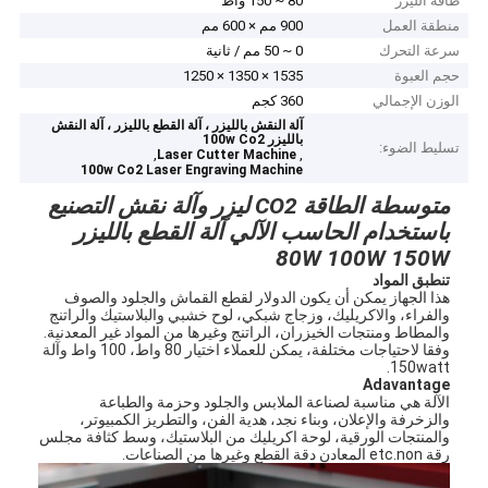
طاقة الليزر
80 ~ 150 واط
منطقة العمل
900 مم × 600 مم
سرعة التحرك
0 ~ 50 مم / ثانية
حجم العبوة
1535 × 1350 × 1250
الوزن الإجمالي
360 كجم
آلة النقش بالليزر ، آلة القطع بالليزر ، آلة النقش
بالليزر 100w Co2
تسليط الضوء:
,
,
Laser Cutter Machine
100w Co2 Laser Engraving Machine
متوسطة الطاقة CO2 ليزر وآلة نقش التصنيع
باستخدام الحاسب الآلي آلة القطع بالليزر
80W 100W 150W
تنطبق المواد
هذا الجهاز يمكن أن يكون الدولار لقطع القماش والجلود والصوف
والفراء، والاكريليك، وزجاج شبكي، لوح خشبي والبلاستيك والراتنج
والمطاط ومنتجات الخيزران، الراتنج وغيرها من المواد غير المعدنية.
وفقا لاحتياجات مختلفة، يمكن للعملاء اختيار 80 واط، 100 واط وآلة
150watt.
Adavantage
الآلة هي مناسبة لصناعة الملابس والجلود وحزمة والطباعة
والزخرفة والإعلان، وبناء نجد، هدية الفن، والتطريز الكمبيوتر،
والمنتجات الورقية، لوحة اكريليك من البلاستيك، وسط كثافة مجلس
رقة etc.non المعادن دقة القطع وغيرها من الصناعات.