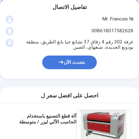
آلة تشكيل كيس ورق
تفاصيل الاتصال
آلة التغليف التلقائية
Mr. Francois Ni
008618017582628
غرفة 302 رقم 4 زقاق 37 تشانغ جيا بانغ الطريق، منطقة
بودونغ الجديدة، شنغهاي، الصين
نتحدث الآن
احصل على افضل سعر ل
آلة قطع التصنيع باستخدام
الحاسب الآلي ليزر / متوسطة
الطاقة CO2 ليزر وآلة نقش 80W
100W 150W