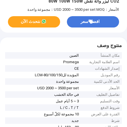
CO2 ليزر وآلة نقش 80W 100W 150W
الأسعار：USD 2000 ~ 3500 per set
MOQ：مجموعة واحدة
افضل سعر
نتحدث الآن
منتوج وصف
مكان المنشأ
الصين
اسم العلامة التجارية
Promega
إصدار الشهادات
CE
رقم الموديل
المؤيدة للLCM-80/100/150
الحد الأدنى لكمية
مجموعة واحدة
الأسعار
USD 2000 ~ 3500 per set
تفاصيل التغليف
في حالة الخشب
وقت التسليم
3 ~ 5 أيام عمل
شروط الدفع
L / C ، T / T
القدرة على العرض
10 مجموعة لكلّ أسبوع
شرط
جديد