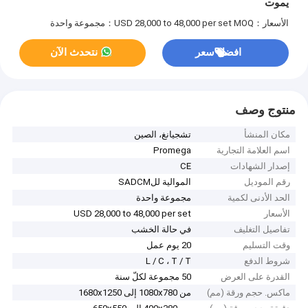
يموت
الأسعار：USD 28,000 to 48,000 per set
MOQ：مجموعة واحدة
افضل سعر
نتحدث الآن
منتوج وصف
مكان المنشأ
تشجيانغ، الصين
اسم العلامة التجارية
Promega
إصدار الشهادات
CE
رقم الموديل
الموالية للSADCM
الحد الأدنى لكمية
مجموعة واحدة
الأسعار
USD 28,000 to 48,000 per set
تفاصيل التغليف
في حالة الخشب
وقت التسليم
20 يوم عمل
شروط الدفع
L / C ، T / T
القدرة على العرض
50 مجموعة لكلّ سنة
ماكس. حجم ورقة (مم)
من 1080x780 إلى 1680x1250