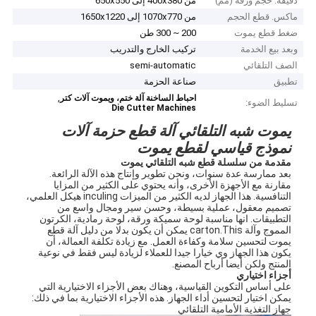
دقيقة. حجم ورقة (مم)
من 400x380 إلى 650x550
ماكس. قطع الحجم
من 1070x770 إلى 1650x1220
ضغط قطع يموت
200 ~ 300 طن
وبعد بيع الخدمة
تركيب الخارج والتدريب
الصف التلقائي
semi-automatic
تطبيق
صناعة الحزمة
,
احباط الساخنة آلة ختم، ويموت آلات كتر
تسليط الضوء:
Die Cutter Machines
يموت شبه التلقائي آلة قطع حزمة آلات
نموذج قياسي لقطع يموت
مقدمة من سلسلة قطع شبه التلقائي يموت
بعد ممارسة عدة سنوات، ونحن تطوير وإنتاج هذه الآلة الرائعة.
مقارنة مع الأجهزة الأخرى، وأنه يحتوي على الكثير من المزايا
التنافسية. هذا الجهاز لديه الكثير من الميزات inculing هيكل العلمي،
تصميم معقول، عملية بسيطة، وحسن سير ومجال واسع من
التطبيقات. انها مناسبة لوحة سميكة ورقة، لوحة رمادية، الكرتون
المموج وآلة carton.This يمكن أن يكون بدلا من دليل آلة قطع
يموت لتحسين سلامة وكفاءة العمل. مع زيادة تكلفة العمالة، أن
يكون هذا الجهاز وي خيارا جيدا للعملاء لزيادة ليس فقط في نوعية
المنتج ولكن أيضا أرباح المصنع.
أجزاء اختياري
على أساس التكوين القياسية، وهناك بعض الأجزاء الاختيارية التي
يمكن اختيار لتحسين أداء الجهاز. هذه الأجزاء الاختيارية بما في ذلك:
جهاز التغذية الأمامية التلقائي