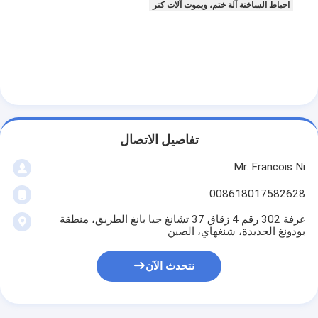
احباط الساخنة آلة ختم، ويموت آلات كتر
تفاصيل الاتصال
Mr. Francois Ni
008618017582628
غرفة 302 رقم 4 زقاق 37 تشانغ جيا بانغ الطريق، منطقة
بودونغ الجديدة، شنغهاي، الصين
نتحدث الآن