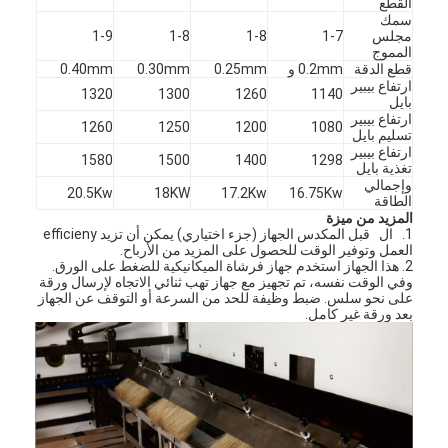
القطع
يموت قطع المعدات
سمك
مجلس
1-7
1-8
1-8
1-9
المموج
آلة السيارات بندر
قطع الدقة
0.2mm و
0.25mm
0.30mm
0.40mm
ارتفاع بيبير
1320
1300
1260
1140
صناعيّ يرقّق آلة
بايل
ارتفاع بيبير
1260
1250
1200
1080
تسليم بايل
كتاب يجعل آلة
ارتفاع بيبير
1580
1500
1400
1298
تغذية بايل
وإجمالي
آليّ تعليب آلة
20.5Kw
18KW
17.2Kw
16.75Kw
الطاقة
المزيد من ميزة
آلة الطباعة التلقائية
1.
ال
قبل المكدس الجهاز (جزء اختياري) يمكن أن تزيد efficieny
العمل وتوفير الوقت للحصول على المزيد من الأرباح.
2. هذا الجهاز استخدم جهاز فرشاة الميكانيكية للضغط على الورق.
وظيفة الصحافة المعدات
وفي الوقت نفسه، تم تجهيز مع جهاز تهب ثنائي الاتجاه لإرسال ورقة
على نحو سلس. ضبط وظيفة للحد من السرعة أو التوقف عن الجهاز
بعد ورقة غير كامل.
قبل معدات الصحافة
مستهلكات أخرى
آلة الوسم الليزر