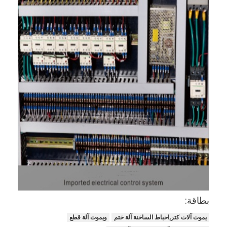
بطاقة:
يموت آلات كتر,احباط الساخنة آلة ختم
ويموت آلة قطع