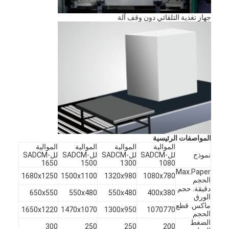
معلومات عنا
جهاز تغذية التلقائي دون وقف آلة
جولة في المعمل
مراقبة الجودة
اتصل بنا
أخبار
حالات
المواصفات الرئيسية
الموالية
الموالية
الموالية
الموالية
نموذج
للSADCM-
للSADCM-
للSADCM-
للSADCM-
1650
1500
1300
1080
آلة قطع الليزر
Max.Paper
1680x1250
1500x1100
1320x980
1080x780
الحجم
دقيقة. حجم
قطع الصلب القاعدة
650x550
550x480
550x480
400x380
الورق
ماكس. قطع
1650x1220
1470x1070
1300x950
1070770
يموت قطع المواد الاستهلاكية
الحجم
الضغط
300
250
250
200