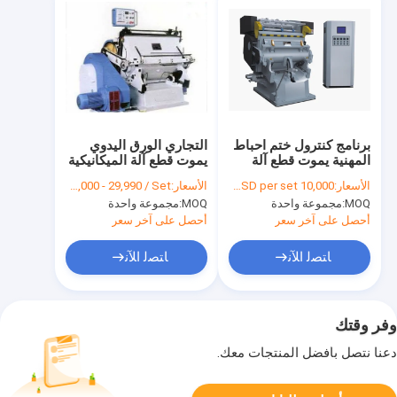
برنامج كنترول ختم احباط
التجاري الورق اليدوي
المهنية يموت قطع آلة
يموت قطع آلة الميكانيكية
مكافحة تزييف العلامات
مدفوعة
الأسعار:
10,000 USD to 30,000 USD per set
الأسعار:
US $ 5,000 - 29,990 / Set
التجارية تكنولوجيا
MOQ:
مجموعة واحدة
MOQ:
مجموعة واحدة
الطباعة
أحصل على آخر سعر
أحصل على آخر سعر
ﺎﺘﺼﻟ ﺍﻶﻧ
ﺎﺘﺼﻟ ﺍﻶﻧ
وفر وقتك
دعنا نتصل بأفضل المنتجات معك.