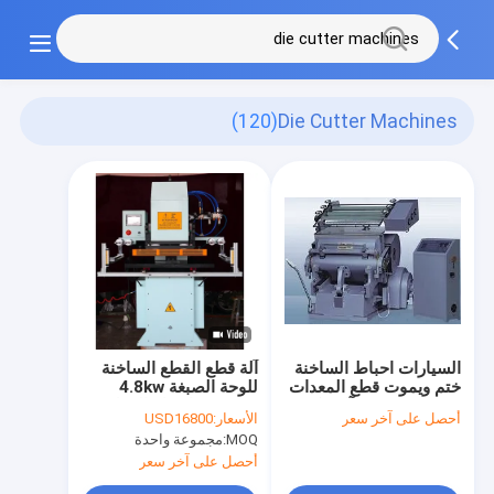
(120)
Die Cutter Machines
السيارات احباط الساخنة
آلة قطع القطع الساخنة
ختم ويموت قطع المعدات
للوحة الصبغة 4.8kw
50KW، ويموت آلات كتر
100mm ارتفاع العمل
أحصل على آخر سعر
الأسعار:
USD16800
MOQ:
مجموعة واحدة
أحصل على آخر سعر