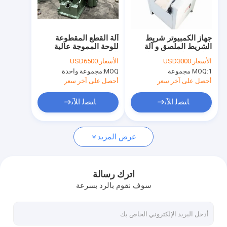
معلومات عنا
جولة في المعمل
جهاز الكمبيوتر شريط
آلة القطع المقطوعة
الشريط الملصق و آلة
للوحة المموجة عالية
مراقبة الجودة
قطع الساتن 220 فولت
الضغط 520mm 2.2kw
الأسعار:
USD3000
الأسعار:
USD6500
1 مجموعة
MOQ:
MOQ:
مجموعة واحدة
اتصل بنا
أحصل على آخر سعر
أحصل على آخر سعر
أخبار
ﺎﺘﺼﻟ ﺍﻶﻧ
ﺎﺘﺼﻟ ﺍﻶﻧ
حالات
عرض المزيد
آلة قطع الليزر
اترك رسالة
سوف نقوم بالرد بسرعة
قطع الصلب القاعدة
يموت قطع المواد الاستهلاكية