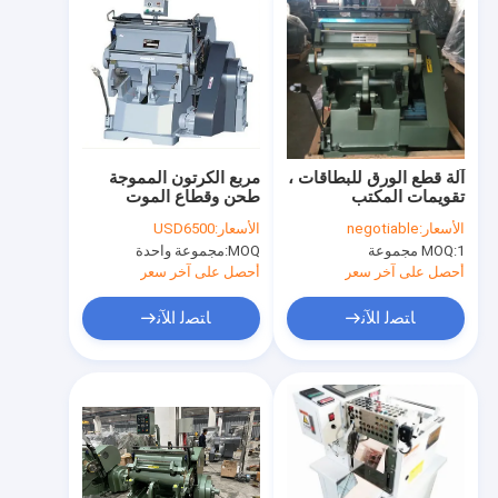
آلة قطع الورق للبطاقات ،
مربع الكرتون المموجة
تقويمات المكتب
طحن وقطاع الموت
520mm
الأسعار:
negotiable
الأسعار:
USD6500
1 مجموعة
MOQ:
MOQ:
مجموعة واحدة
أحصل على آخر سعر
أحصل على آخر سعر
ﺎﺘﺼﻟ ﺍﻶﻧ
ﺎﺘﺼﻟ ﺍﻶﻧ
مسكن
منتجات
أشرطة فيديو