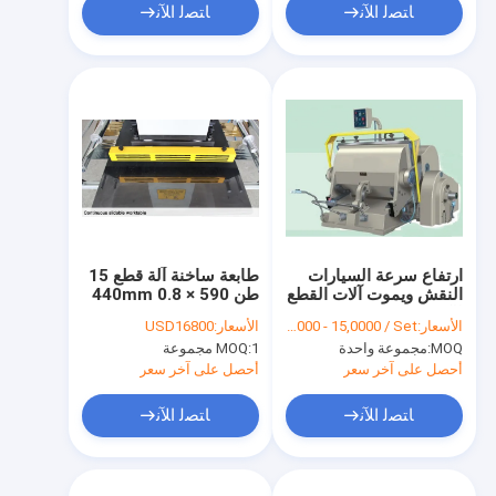
ﺎﺘﺼﻟ ﺍﻶﻧ
ﺎﺘﺼﻟ ﺍﻶﻧ
ارتفاع سرعة السيارات
طابعة ساخنة آلة قطع 15
النقش ويموت آلات القطع
طن 590 × 440mm 0.8
للكرتون ورقة 1080 ×
- 1.2mpa
الأسعار:
US $ 8,0000 - 15,0000 / Set
الأسعار:
USD16800
780 مم
MOQ:
مجموعة واحدة
1 مجموعة
MOQ:
أحصل على آخر سعر
أحصل على آخر سعر
ﺎﺘﺼﻟ ﺍﻶﻧ
ﺎﺘﺼﻟ ﺍﻶﻧ