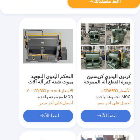
أعط متطلباتك
كرتون اليدوي كريستين
التحكم اليدوي التجعيد
ومرة القطع آلة المموجة
يموت شقة كتر آلة آلات
مربع الكرتون القطع
حزمة
الأسعار:
USD6500
الأسعار:
USD 3,800 ~ 30,000 per set
المميت
MOQ:
مجموعة واحدة
MOQ:
مجموعة واحدة
أحصل على آخر سعر
أحصل على آخر سعر
ﺎﺘﺼﻟ ﺍﻶﻧ
ﺎﺘﺼﻟ ﺍﻶﻧ