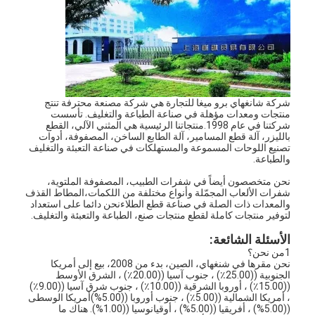
معلومات عنا
جولة في المعمل
مراقبة الجودة
شركة شانغهاي برو ميغا للتجارة هي شركة مصنعة محترفة تنتج
اتصل بنا
منتجات ومعدات مؤهلة في صناعة الطباعة والتغليف. تأسست
شركتنا في عام 1998.منتجاتنا الرئيسية هي المثني الآلي، القطع
بالليزر، آلة قطع المسامير، آلة الطابع الساخن، المصفوفة، أدوات
أخبار
تصنيع اللوحات المسموعة والمستهلكات في صناعة التعبئة والتغليف
والطباعة.
حالات
نحن متخصصون أيضاً في شفرات الطبيب، المصفوفة الملتوية،
شفرات الألعاب المجمّلة وأنواع مختلفة من اللكمات،المطاط القذف
والمعدات ذات الصلة في صناعة قطع الطلاءنحن دائما على استعداد
لتوفير منتجات كاملة لقطع منتجات صنع، الطباعة والتعبئة والتغليف.
آلة قطع الليزر
الأسئلة الشائعة:
1من نحن؟
قطع الصلب القاعدة
نحن مقرها في شنغهاي، الصين، بدء من 2008، بيع إلى أمريكا
الجنوبية ((25.00٪) ، جنوب آسيا ((20.00٪) ، الشرق الأوسط
((15.00٪) ، أوروبا الشرقية ((10.00٪) ، جنوب شرق آسيا ((9.00٪)
يموت قطع المواد الاستهلاكية
، أمريكا الشمالية ((5.00٪) ، جنوب أوروبا ((5.00%)أمريكا الوسطى
((5.00%) ، أفريقيا ((5.00%) ، أوقيانوسيا ((1.00%). هناك ما