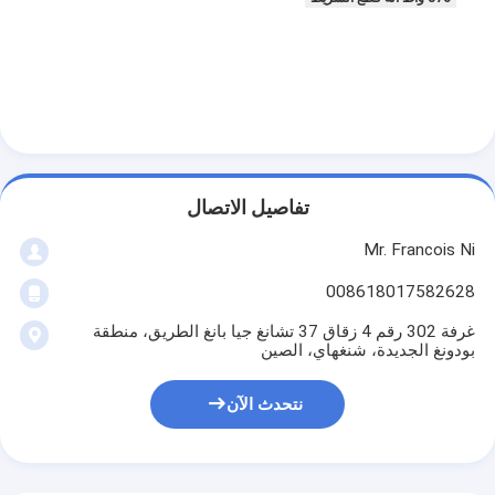
آلة تشكيل كيس ورق
آلة التغليف التلقائية
تفاصيل الاتصال
Mr. Francois Ni
008618017582628
غرفة 302 رقم 4 زقاق 37 تشانغ جيا بانغ الطريق، منطقة
بودونغ الجديدة، شنغهاي، الصين
نتحدث الآن