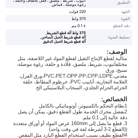
أنبوب ، شريط ، ملصق ، قفل بخطاف وحلقة ،
التطبيق
رغوة موصلة ، قماش
الجهد
220 فولت
القوة
375 واط
دقة القطع
± 0.1 مم
,
375 واط آلة قطع الشريط
تسليط الضوء:
,
آلة قطع شريط الحبل الساخن
آلة قطع شريط الحبل الدقيق
الوصف:
مثالية لقطع الإنتاج الثقيل لقطع المواد غير اللاصقة، مثل
مختلف
أنبوب، شريط، ملصق، قلادة و حلقة، رغوة موصلة،
نسيج، ورق
معدني،PVC،PET،OPP،PP،CPP،LDPE،
ورق العزل،
العلامة التجارية، أنابيب PVC، خرطوم المطاط، حلقة
الحزام،
الحزام الجلدي، السحاب البلاستيكي الخ
الخصائص:
1نظام التحكم بالكمبيوتر، أوتوماتيكي بالكامل
2بفضل محرك الخدمة طول القطع دقيق، يمكن أن يصل
دقة عالية إلى 0.1 ملم.
3. قطع ما يصل إلى 160mm عرض المواد أو أوراق متعددة
((القطع 2-3 أشرطة لفة في وقت واحد)
4القطع نظيف بسبب استخدام القطع البارد مثل المقص