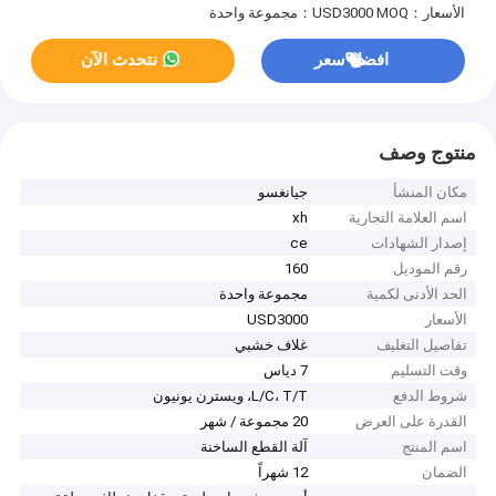
الأسعار：USD3000
MOQ：مجموعة واحدة
افضل سعر
نتحدث الآن
منتوج وصف
مكان المنشأ
جيانغسو
اسم العلامة التجارية
xh
إصدار الشهادات
ce
رقم الموديل
160
الحد الأدنى لكمية
مجموعة واحدة
الأسعار
USD3000
تفاصيل التغليف
غلاف خشبي
وقت التسليم
7 دياس
شروط الدفع
L/C، T/T، ويسترن يونيون
القدرة على العرض
20 مجموعة / شهر
اسم المنتج
آلة القطع الساخنة
الضمان
12 شهراً