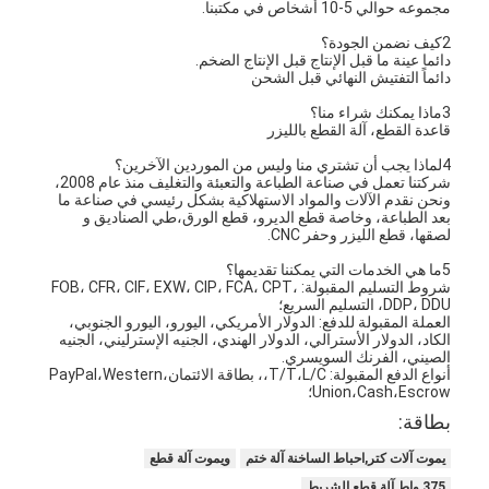
مجموعه حوالي 5-10 أشخاص في مكتبنا.
يموت قطع المعدات
2كيف نضمن الجودة؟
دائما عينة ما قبل الإنتاج قبل الإنتاج الضخم.
آلة السيارات بندر
دائماً التفتيش النهائي قبل الشحن
صناعيّ يرقّق آلة
3ماذا يمكنك شراء منا؟
قاعدة القطع، آلة القطع بالليزر
كتاب يجعل آلة
4لماذا يجب أن تشتري منا وليس من الموردين الآخرين؟
شركتنا تعمل في صناعة الطباعة والتعبئة والتغليف منذ عام 2008،
ونحن نقدم الآلات والمواد الاستهلاكية بشكل رئيسي في صناعة ما
آليّ تعليب آلة
بعد الطباعة، وخاصة قطع الديرو، قطع الورق،طي الصناديق و
لصقها، قطع الليزر وحفر CNC.
آلة الطباعة التلقائية
5ما هي الخدمات التي يمكننا تقديمها؟
شروط التسليم المقبولة: FOB، CFR، CIF، EXW، CIP، FCA، CPT،
وظيفة الصحافة المعدات
DDP، DDU، التسليم السريع؛
العملة المقبولة للدفع: الدولار الأمريكي، اليورو، اليورو الجنوبي،
الكاد، الدولار الأسترالي، الدولار الهندي، الجنيه الإسترليني، الجنيه
قبل معدات الصحافة
الصيني، الفرنك السويسري.
أنواع الدفع المقبولة: T/T،L/C،، بطاقة الائتمان،PayPal،Western
Union،Cash،Escrow؛
مستهلكات أخرى
بطاقة:
آلة الوسم الليزر
يموت آلات كتر,احباط الساخنة آلة ختم
ويموت آلة قطع
375 واط آلة قطع الشريط