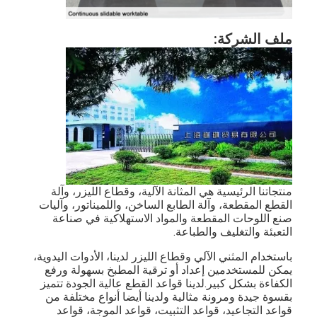
آلة تشكيل كيس ورق
آلة التغليف التلقائية
ملف الشركة:
منتجاتنا الرئيسية هي المثانة الآلية، وقطاع الليزر، وآلة
القطع المقطعة، وآلة الطابع الساخن، واللميناتور، وآليات
صنع اللوحات المقطعة والمواد الاستهلاكية في صناعة
التعبئة والتغليف والطباعة.
باستخدام المثني الآلي وقطاع الليزر لدينا، الأدوات اليدوية،
يمكن للمستخدمين إعداد أو ترقية المطبخ بسهولة ورفع
الكفاءة بشكل كبير.لدينا قواعد القطع عالية الجودة تتميز
بقسوة جيدة ومرونة مثالية ولدينا أيضا أنواع مختلفة من
قواعد التجاعيد، قواعد التثبيت، قواعد الموجة، قواعد