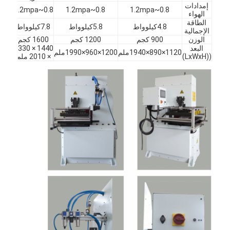
إمدادات
معلومات عنا
0.8~1.2mpa
0.8~1.2mpa
0.8~1.2mpa
الهواء
الطاقة
4.8كيلوواط
5.8كيلوواط
7.8كيلوواط
الإجمالية
جولة في المعمل
الوزن
900 كجم
1200 كجم
1600 كجم
البعد
1440 × 1330
1120×890×1940ملم
1200×960×1990ملم
مراقبة الجودة
((LxWxH)
× 2010 ملم
اتصل بنا
أخبار
حالات
آلة قطع الليزر
قطع الصلب القاعدة
يموت قطع المواد الاستهلاكية