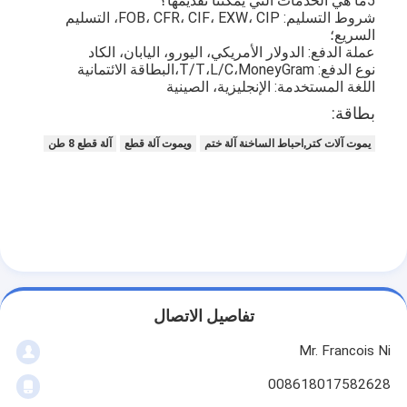
5ما هي الخدمات التي يمكننا تقديمها؟
شروط التسليم: FOB، CFR، CIF، EXW، CIP، التسليم
السريع؛
عملة الدفع: الدولار الأمريكي، اليورو، اليابان، الكاد
نوع الدفع: T/T،L/C،MoneyGram،البطاقة الائتمانية
اللغة المستخدمة: الإنجليزية، الصينية
بطاقة:
يموت آلات كتر,احباط الساخنة آلة ختم
ويموت آلة قطع
آلة قطع 8 طن
تفاصيل الاتصال
Mr. Francois Ni
008618017582628