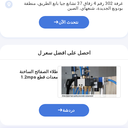
غرفة 302 رقم 4 زقاق 37 تشانغ جيا بانغ الطريق، منطقة
بودونغ الجديدة، شنغهاي، الصين
نتحدث الآن
احصل على افضل سعر ل
طلاء الصفائح الساخنة
معدات قطع 1.2mpa
570 × 420mm 8 طن
دردشة