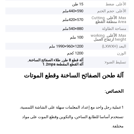
الأعلى. ضغط
15 طن
الأعلى. حجم الختم
590×440ملم
Max.
الأعلى.
Cutting
570×420ملم
Area
منطقة القطع
مساحة الطاولة
880×540ملم
Max.
الأعلى.
working
100 ملم
height
ارتفاع العمل
البعد (LXWXH)
1200×960×1990 ملم
الوزن
1200 كجم
,
,
آلة قطع 8 طن
طلاء الصفائح الساخنة
تسليط الضوء:
آلة القطع المقطعة 1.2mpa
آلة طحن الصفائح الساخنة وقطع الموتات
الخصائص:
1عملية رجل واحد مع إعداد المعلمات سهلة على الشاشة اللمسية،
تستخدم أساسا للطابع الساخن، والتكوين وقطع الموت على مواد
مختلفة.