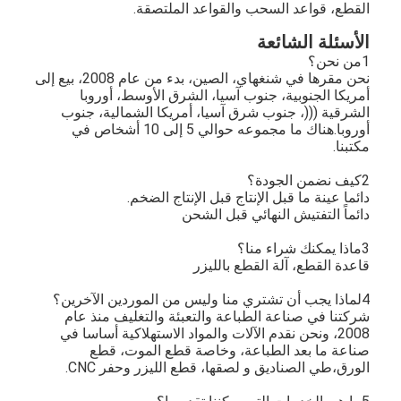
القطع، قواعد السحب والقواعد الملتصقة.
الأسئلة الشائعة
1من نحن؟
نحن مقرها في شنغهاي، الصين، بدء من عام 2008، بيع إلى
أمريكا الجنوبية، جنوب آسيا، الشرق الأوسط، أوروبا
الشرقية (((، جنوب شرق آسيا، أمريكا الشمالية، جنوب
أوروبا.هناك ما مجموعه حوالي 5 إلى 10 أشخاص في
مكتبنا.
2كيف نضمن الجودة؟
دائما عينة ما قبل الإنتاج قبل الإنتاج الضخم.
دائماً التفتيش النهائي قبل الشحن
3ماذا يمكنك شراء منا؟
قاعدة القطع، آلة القطع بالليزر
4لماذا يجب أن تشتري منا وليس من الموردين الآخرين؟
شركتنا في صناعة الطباعة والتعبئة والتغليف منذ عام
2008، ونحن نقدم الآلات والمواد الاستهلاكية أساسا في
صناعة ما بعد الطباعة، وخاصة قطع الموت، قطع
الورق،طي الصناديق و لصقها، قطع الليزر وحفر CNC.