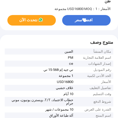
طن
الأسعار：USD16800
MOQ：1 مجموعة
افضل سعر
نتحدث الآن
منتوج وصف
مكان المنشأ
الصين
اسم العلامة التجارية
PM
إصدار الشهادات
ce
رقم الموديل
تي جيه إم-568-15 تي
الحد الأدنى لكمية
1 مجموعة
الأسعار
USD16800
تفاصيل التغليف
غلاف خشبي
وقت التسليم
10 أيام
خطاب الاعتماد، T/T، ويسترن يونيون، موني
شروط الدفع
جرام
القدرة على العرض
10 مجموعات / شهر
اسم المنتج
آلة طباعة الأوراق