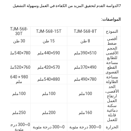
7الدواسة القدم لتحقيق المزيد من الكفاءة في العمل وسهولة التشغيل.
المواصفات:
TJM-568-
النموذج
TJM-568-8T
TJM-568-15T
30T
أقصى
8 طن
15 طن
30 طن
ضغط
الحجم
الأقصى
510×390ملم
590×440ملم
780×540ملم
للطابع
مساحة
القطع
490×370ملم
570×420ملم
760×520ملم
القصوى
مساحة
980 × 640
780×490ملم
880×540ملم
الطاولة
ملم
الحد
الأقصى،
100ملم
100ملم
100ملم
ارتفاع
مسكن
العمل
سكتة
دماغية
منتجات
160ملم
200ملم
250ملم
قابلة
للعمل
أشرطة فيديو
0~300 درجة
الحرارة
0~300 درجة مئوية
0~300 درجة مئوية
مئوية