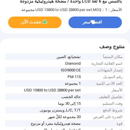
باللمس مع 6 لغة LCD واحدة / مضخة هيدروليكية مزدوجة
الأسعار：USD 15800 to USD 28800 per set
MOQ：1 مجموعة
افضل سعر
نتحدث الآن
منتوج وصف
مكان المنشأ
تشجيانغ، الصين
اسم العلامة التجارية
Diamond
إصدار الشهادات
ISO9000 CE
رقم الموديل
PM-115
الحد الأدنى لكمية
1 مجموعة
الأسعار
USD 15800 to USD 28800 per set
تفاصيل التغليف
حالة الخشب
وقت التسليم
15 إلى 30 يوما
شروط الدفع
L/C, T/T, ويسترن يونيون,
القدرة على العرض
20 مجموعة لكلّ شهر
قوة
مضخة هيدروليكية مفرد أو مزدوج