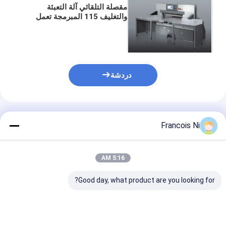
مقصلة التلقائي آلة التعبئة
والتغليف 115 المبرمجة تعمل
باللمس مع 6 لغة LCD واحدة /
مضخة هيدروليكية مزدوجة
دردشة
المنتجات الموصى بها
Francois Ni
5:16 AM
Good day, what product are you looking for?
آلة تعبئة أوتوماتيكية
الاتحاد العالمي
آلة الخلاط عملي