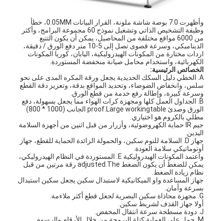
وأظهرت 7.0 بوصة شاشة ملونة، القرار البيانات 0.05MM، خطأ
وظيفة التشخيص الذاتي وتشغيل نموذج 60 مجموعة البرامج، وأكثر
من 6000 مواقع مختلفة من المحاصيل، يمكن أن يكون التتبع
الديناميكي، وسرعة قصوى تصل إلى 5-10 متر دفع الورق / دقيقة،
اردات مختارة من المكونات الهيدروليكية، اليابان، كوريا المكونات
الكهربائية، واستخدام محامل صيانة منخفضة المستوردة.
الخصائص الرئيسية:
A. الخطي دليل السكك الحديدية يجعل ورقة المكره المدى على نحو
سلس، وانخفاض الضوضاء، وتحديد المواقع بدقة، وتعزيز دقة القطع
وسرعة كبيرة، وإطالة رفع خدمة من قطع الورق.
B. الجداول العمل كلها ومجهزة كرات الهواء مما يجعل بسهولة، دفع
الورق وصدئ proof.Large workingtable الجانب (1000 * 800)
مطلي بالكروم هو اختياري.
جيم IR حماية الكهروضوئية، وأزرار من قبل اثنين من أجهزة السلامة
اليدين.
جهاز D. السلامة للنوم سكين، والحمولة الزائدة الحماية للقطع، جهاز
أوتوماتيكي سلامة العودة.
واعتمد المكونات الهيدروليكية E. المستوردة في النظام الهيدروليكي،
يمكن للضغط أن يكون الضغط adjusted.The رقة مرتين من قبل
نظام زيادة الضغط.
جهاز المساعدة واو الميكانيكية لاستبدال سكين يجعل سكين استبدال
بسرعة وأمان.
G. مجهزة محاذاة سكين البصرية لجعل قطع أكثر ملاءمة.
أولا جهاز القذف لشريط سكين.
J. دودة مسطحة سرعة انتقال المخفض.
M. حمل على العملية كتلة البرمجة من خلال الأرقام والرسوم