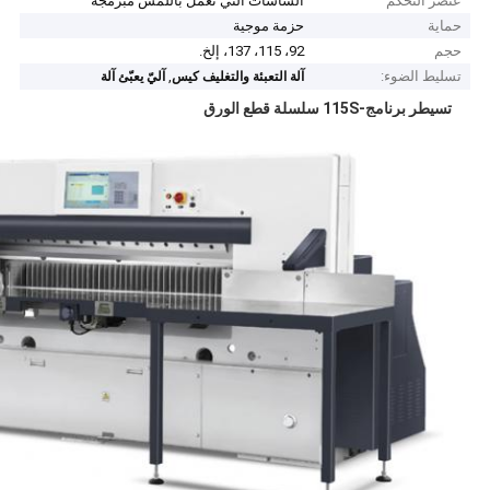
عنصر التحكم
الشاشات التي تعمل باللمس مبرمجة
حماية
حزمة موجية
حجم
92، 115، 137، إلخ.
تسليط الضوء:
,
آلة التعبئة والتغليف كيس
آليّ يعبّئ آلة
تسيطر برنامج-115S سلسلة قطع الورق