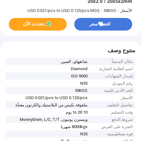
20x2.0 / 20x5x2mm
الأسعار：USD 0.021/pcs to USD 0.125/pcs
MOQ：50KGS
افضل سعر
نتحدث الآن
منتوج وصف
مكان المنشأ
شانغهاي، الصين
اسم العلامة التجارية
Diamond
إصدار الشهادات
ISO 9000
رقم الموديل
N35
الحد الأدنى لكمية
50KGS
الأسعار
USD 0.021/pcs to USD 0.125/pcs
تفاصيل التغليف
ملفوفة بكيس من البلاستيك والكرتون معبأة
وقت التسليم
10 to 20 يوم
شروط الدفع
ويسترن يونيون, MoneyGram, L/C, T/T
القدرة على العرض
8000kgs شهريا
قوة مغناطيسية
N35