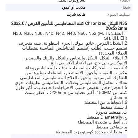
الطلاء
تشرونيزيد النيكل
شكل
مكعب أو عمود
تسليط الضوء:
طابعة شريك
N35 النيكل Chronized كتلة المغناطيسي للتأمين الغرض 20x2.0 /
20x5x2mm
1. الصف:
N33، N35، N38، N40، N42، N48، N50، N52 (M، H،
SH،
UH، EH)
2. الشكل:
القرص، خاتم، بلوك، الجزء، اسطوانة، شبه منحرف،
تصميم حسب الطلب (تصميم المغناطيس المناسبة لمتطلبات
العملاء المحددة)
3. الطلاء:
النيكل، النيكل والنحاس والنيكل والزنك والقصدير،
الإيبوكسي، ني حج، ني الاتحاد الافريقي، الخ
4. تطبيقات:
المحركات والمولدات، ندفيب المغناطيس وعاء،
مكبرات الصوت، وأجهزة الاستشعار، السماعات وغيرها من
الصكوك الموسيقية، وأجهزة العلاج المغناطيسي، المغناطيسي
تشاك، محامل المغناطيسي وصلات، المغناطيسي تطبيقات أخرى
5. الحجم:
حجم مخصص حسب الاحتياجات الخاصة بك، أكبر طول
كتلة من 150MM، أكبر عصابة من D220mm، أصغر سمك
0.5mm و
6. الاتجاهات من المغنطة:
ا.
سمك ممغنط
ب.
ممغنط محوريا
ج.
Diametrally ممغنط
د.
، أقطاب متعددة الممغنطة
ه.
شعاعي ممغنط
F.
متطلبات محددة كوستومزيد الممغنطة