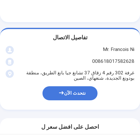
معلومات عنا
جولة في المعمل
مراقبة الجودة
تفاصيل الاتصال
اتصل بنا
Mr. Francois Ni
أخبار
008618017582628
غرفة 302 رقم 4 زقاق 37 تشانغ جيا بانغ الطريق، منطقة
حالات
بودونغ الجديدة، شنغهاي، الصين
نتحدث الآن
آلة قطع الليزر
قطع الصلب القاعدة
احصل على افضل سعر ل
يموت قطع المواد الاستهلاكية