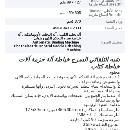
Min.
دقيقة.
Binding
127 × 89 ملم
Breadth
اتساع ملزمة
Max.
الأعلى.
Binding
450x305 ملم
Breadth
اتساع ملزمة
وزن التعبئة
370 كجم
حجم التعبئة
2300 × 940 × 1450
آلة تجليد الكتب ، آلة التجليد الأوتوماتيكية ، آلة
خياطة سرج التحكم الكهروضوئي
تسليط الضوء:
,
,
Automatic Binding Machine
Photoelectric Control Saddle Stitching
Machine
شبه التلقائي السرج خياطة آلة حزمة آلات
خياطة كتاب
محتوى
1. تستخدم هذه آلة التحكم الكهروضوئية ورصد الحماية والعد الآلي
والتشويش وظائف توقف.
2. واستخدام نظام تنظيم السرعة تحويل التردد، وأنها مستقرة
وسهلة لتنظيم السرعة.
3. عندما يتم الجمع بين الصفحات بواسطة الأيدي، فإنه يمكن التمسك
بها وربط تلقائيا.
معلمة التقنية الرئيسية
ملزمة اتساع
(ماكس) 450x305mm (مين) 127x89mm
ملزمة سمك
0.2 ~ 4MM
سرعة ملزمة
90 كتب / دقيقة
مجموع الطاقة
0.55kw
التعبئة الوزن
370kg