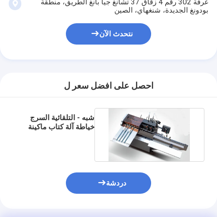
غرفة 302 رقم 4 زقاق 37 تشانغ جيا بانغ الطريق، منطقة
معلومات عنا
بودونغ الجديدة، شنغهاي، الصين
جولة في المعمل
نتحدث الآن
مراقبة الجودة
اتصل بنا
احصل على افضل سعر ل
أخبار
حالات
شبه - التلقائية السرج
خياطة آلة كتاب ماكينة
تحكم كهروضوئية
آلة قطع الليزر
قطع الصلب القاعدة
دردشة
يموت قطع المواد الاستهلاكية