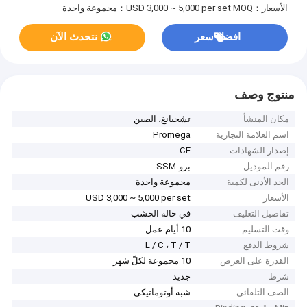
الأسعار：USD 3,000 ~ 5,000 per set
MOQ：مجموعة واحدة
افضل سعر
نتحدث الآن
منتوج وصف
مكان المنشأ
تشجيانغ، الصين
اسم العلامة التجارية
Promega
إصدار الشهادات
CE
رقم الموديل
برو-SSM
الحد الأدنى لكمية
مجموعة واحدة
الأسعار
USD 3,000 ~ 5,000 per set
تفاصيل التغليف
في حالة الخشب
وقت التسليم
10 أيام عمل
شروط الدفع
L / C ، T / T
القدرة على العرض
10 مجموعة لكلّ شهر
شرط
جديد
الصف التلقائي
شبه أوتوماتيكي