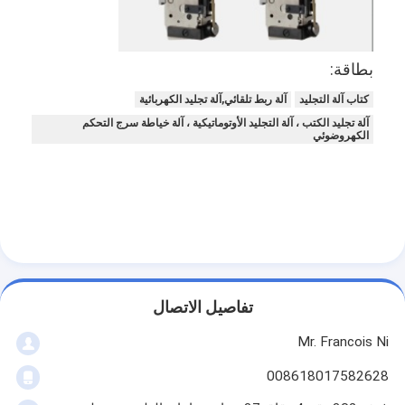
بطاقة:
كتاب آلة التجليد
آلة ربط تلقائي,آلة تجليد الكهربائية
آلة تجليد الكتب ، آلة التجليد الأوتوماتيكية ، آلة خياطة سرج التحكم
الكهروضوئي
مسكن
تفاصيل الاتصال
Mr. Francois Ni
منتجات
008618017582628
أشرطة فيديو