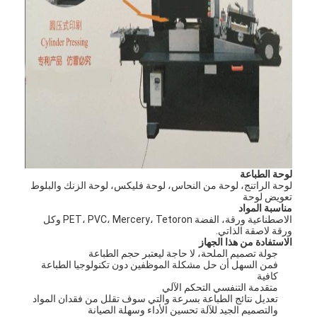
لوحة الطباعة
لوحة الراتنج، لوحة من النحاس، لوحة فليكس، لوحة الزنك والبلوط
تعويض لوحة
مناسبة المواد
الاصطناعية ورقة، الفضة PET، PVC، Mercery، Tetoron وكل
ورقة لاصقة الذاتي.
مسكن
الاستفادة من هذا الجهاز
جولة تصميم الملحة، لا حاجة ليعتبر حجم الطباعة
فمن السهل أن حل مشكلة الموظفين دون تكنولوجيا الطباعة
منتجات
كافية
متقدمة التنفسي التحكم الآلي
تعديل نتائج الطباعة بسرعة والتي سوف تقلل من فقدان المواد
أشرطة فيديو
والتصميم الجيد للآلة تحسين الأداء وسهلة الصيانة