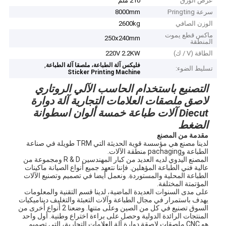
عرض الورق
210 ملم
سرعة Pringting
8000mm
الوزن الصافي
2600kg
ماكس قطع يموت
250x240mm
المنطقة
الطاقة (V / ك)
220V 2.2KW
,
فليكس آلة الطباعة، ملصقا آلة الطباعة
تسليط الضوء:
Sticker Printing Machine
التصنيع باستخدام الحاسب الآلي الروتاري
لاصق ملصقات العلامات التجارية آلة دوارة
Diecut آلات طباعة خمسة ألوان اسطوانة
الضغط
مقدمة من المصنع
لدينا مصنع هي مؤسسة قوية الحديثة التي TRM طويلة في صناعة
الطباعة وpachaging منطقة الآلات.
المصنع اليدوي لديه العديد من كبار المهندسين R & D ومجموعة من
عالية فني الطباعة المؤهلين. فإننا نتعهد جميع أنواع الصيانة ماكينات
الطباعة المحلية والمستوردة. ونعمل أيضا في تصميم وتصنيع الآلات
المؤتمتة المختلفة.
على مدى السنوات العديدة الماضية، لدينا قسم التقنية والمعلومات
يهدف باستمرار في مجال الطباعة وآلات التعبئة والتغليف ديناميكيات
السوق تصنيع في كل من الصين وعلى متنها. وضعنا 2 أنواع أخرى من
المنتجات الرائدة الدولية وحصل على براءة اختراع وطنية. أول واحد
هو CNC ملصقات لاصقة دوارة آلة العلامات التجارية، التي تصميم