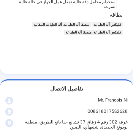
استخدام محامل دقة عالية تجعل عمل الجهاز في حالة عالية
معلومات عنا
السرعة
بطاقة:
جولة في المعمل
فليكس آلة الطباعة
ملصقا آلة الطباعة, آلة الطباعة التلقائية
مراقبة الجودة
فليكس آلة الطباعة، ملصقا آلة الطباعة
اتصل بنا
أخبار
حالات
تفاصيل الاتصال
آلة قطع الليزر
Mr. Francois Ni
قطع الصلب القاعدة
008618017582628
غرفة 302 رقم 4 زقاق 37 تشانغ جيا بانغ الطريق، منطقة
يموت قطع المواد الاستهلاكية
بودونغ الجديدة، شنغهاي، الصين