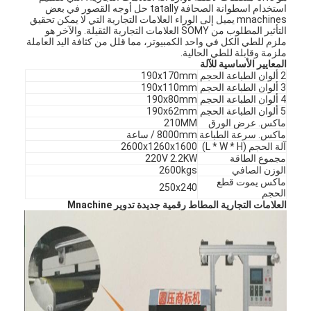
استخدام اسطوانة الصحافة tatally حل أوجه القصور في بعض
mnachines يميل إلى الوراء العلامات التجارية التي لا يمكن تحقيق
التأثير المطلوب من SOMY العلامات التجارية الثقيلة. والآخر هو
ملزم للطي الكل في واحد الكمبيوتر، مما قلل من كثافة اليد العاملة
ملزمة وقابلة للطي الحالية.
المعايير الأساسية للآلة
2 ألوان الطباعة الحجم
190x170mm
3 ألوان الطباعة الحجم
190x110mm
4 ألوان الطباعة الحجم
190x80mm
5 ألوان الطباعة الحجم
190x62mm
ماكس. عرض الورق
210MM
ماكس. سرعة الطباعة
8000mm / ساعة
آلة الحجم (L * W * H)
2600x1260x1600
مجموع الطاقة
220V 2.2KW
الوزن الصافي
2600kgs
ماكس يموت قطع
250x240
الحجم
العلامات التجارية المطاط رقمية جديدة تدوير Mnachine