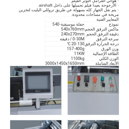
· هوائي الفرامل التوتر الفيلم.
· الأرجوحة بعيدا فيلم تحميلها على داخل airshaft.
· يتم نقل الجهاز كله بسهولة عن طريق تروللي البليت لتخزين
مريحة في مساحات محدودة.
المعايير الفنية
نموذج
حفلة موسيقية-540
ماكس الترقق الحجم
540x760mm
دقيقة الترقق الحجم
240x270mm
سرعة الترقق
0-30M / دقيقة
درجة الحرارة الترقق
20-130 ℃
وزن الورق
157-400g
الطاقة الإجمالية
11KW
الوزن الكلي
1100kg
الأبعاد الشاملة
3000x1450x1650mm