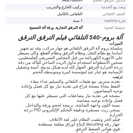
ماكس الترقق الحجم
540x760mm
وبعد بيع الخدمة
تركيب الخارج والتدريب
الصف التلقائي
التلقائي بالكامل
فترة warrnty
1 سنة
تسليط الضوء:
,
آلة الترقق التجارية
ورقة آلة التصفيح
آلة بروم-540 التلقائي فيلم الترقق الترقق
الميزات
سلسلة بروم آلة الترقق التلقائي هو جهاز مركب، وقد تم تجهيز
أساسا مع نظام النقل، ونظام الترقق ونظام القطع. وكان يسيطر
على الأجهزة الكهربائية من قبل المجلس التشريعي الفلسطيني،
تسخين الأسطوانة استخدام تداول الزيت الساخن للتأكد من دقة
درجة الحرارة الترقق. الجهاز كله لديه هيكل مدمج، أتمتة وتشغيل
الإنسانية. هو خيار جيد لمؤسسة كبيرة ومتوسطة الحجم.
ترتيب
· تغذية ستريم، مع طبقات التلقائي والتسليم عداء ببطء.
· النفط مجانا مضخة فراغ في تغذية تيار مع كل فصل وإعادة
توجيه المصاصون.
· مضخة في تغذية تيار مضاعفات التي تسيطر عليها مع كل
فصل وإعادة توجيه مصاصة.
· مسة اللون واجهة الشاشة، برمجة لحجم ورقة والتداخل.
· يسخن زيت مستقرة ودقيقة التحكم الإلكتروني PID درجة
الحرارة.
· فيلم الحز وتثقيب النظام على لفة الأعلاف.
· جهاز رقة decurling لإنتاج أوراق مغلفة مسطحة.
· قوي هوائي الضغط الترقق.