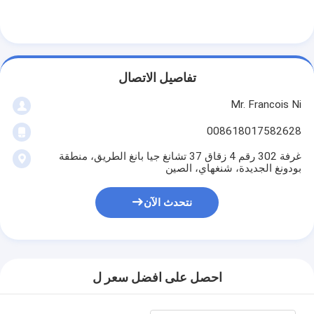
معلومات عنا
جولة في المعمل
مراقبة الجودة
تفاصيل الاتصال
Mr. Francois Ni
اتصل بنا
008618017582628
أخبار
غرفة 302 رقم 4 زقاق 37 تشانغ جيا بانغ الطريق، منطقة
حالات
بودونغ الجديدة، شنغهاي، الصين
نتحدث الآن
آلة قطع الليزر
قطع الصلب القاعدة
احصل على افضل سعر ل
يموت قطع المواد الاستهلاكية