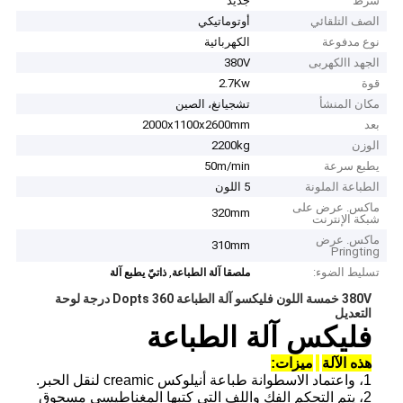
شرط
جديد
الصف التلقائي
أوتوماتيكي
نوع مدفوعة
الكهربائية
الجهد االكهربى
380V
قوة
2.7Kw
مكان المنشأ
تشجيانغ، الصين
بعد
2000x1100x2600mm
الوزن
2200kg
يطبع سرعة
50m/min
الطباعة الملونة
5 اللون
ماكس. عرض على
320mm
شبكة الإنترنت
ماكس. عرض
310mm
Pringting
تسليط الضوء:
,
ملصقا آلة الطباعة
ذاتيّ يطبع آلة
380V خمسة اللون فليكسو آلة الطباعة Dopts 360 درجة لوحة
التعديل
فليكس آلة الطباعة
هذه الآلة
ميزات:
1،
واعتماد
الاسطوانة طباعة أنيلوكس creamic لنقل الحبر.
2،
يتم التحكم الفك واللف التي كتبها المغناطيسي مسحوق