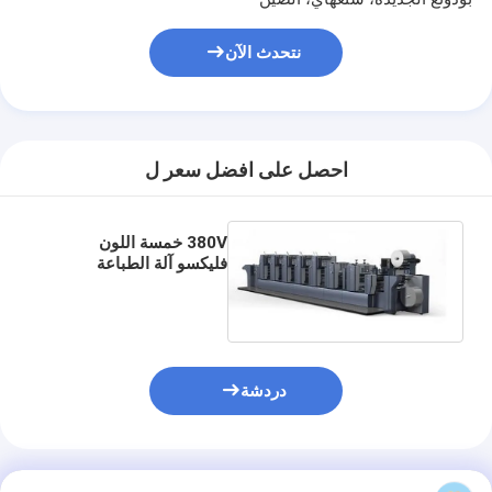
معلومات عنا
نتحدث الآن
جولة في المعمل
مراقبة الجودة
اتصل بنا
احصل على افضل سعر ل
أخبار
380V خمسة اللون
حالات
فليكسو آلة الطباعة
Dopts 360 درجة لوحة
التعديل
آلة قطع الليزر
دردشة
قطع الصلب القاعدة
يموت قطع المواد الاستهلاكية
المنتجات الموصى بها