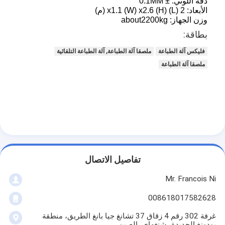
دقة
اللوني:
± 0.1MM
الأبعاد:
2 (L) x1.1 (W) x2.6 (H) (م)
وزن
الجهاز:
about2200kg
بطاقة:
فليكس آلة الطباعة
ملصقا آلة الطباعة, آلة الطباعة التلقائية
ملصقا آلة الطباعة
تفاصيل الاتصال
مسكن
Mr. Francois Ni
منتجات
008618017582628
أشرطة فيديو
غرفة 302 رقم 4 زقاق 37 تشانغ جيا بانغ الطريق، منطقة
بودونغ الجديدة، شنغهاي، الصين