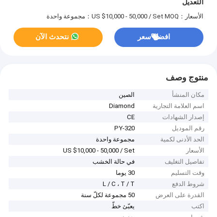
التعديل
الأسعار：US $10,000 - 50,000 / Set
MOQ：مجموعة واحدة
افضل سعر
نتحدث الآن
منتوج وصف
مكان المنشأ
الصين
اسم العلامة التجارية
Diamond
إصدار الشهادات
CE
رقم الموديل
PY-320
الحد الأدنى لكمية
مجموعة واحدة
الأسعار
US $10,000 - 50,000 / Set
تفاصيل التغليف
في حالة الخشب
وقت التسليم
30 يوما
شروط الدفع
L / C ، T / T
القدرة على العرض
50 مجموعة لكلّ سنة
اكتب
يعبّئ خطّ