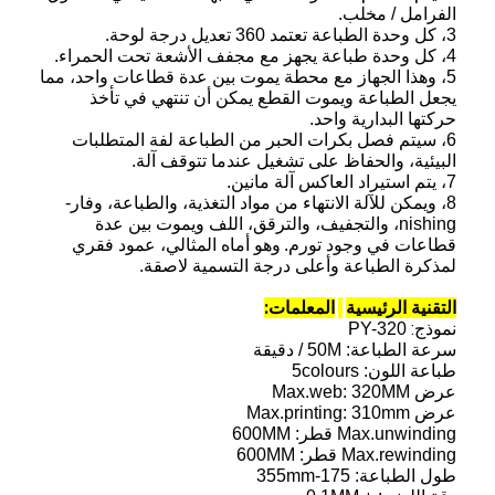
الفرامل / مخلب.
درجة
3،
كل وحدة الطباعة تعتمد 360
تعديل
لوحة.
4،
كل وحدة طباعة يجهز مع مجفف الأشعة تحت الحمراء.
5،
وهذا الجهاز مع محطة يموت بين عدة قطاعات واحد، مما
يجعل الطباعة ويموت القطع يمكن أن تنتهي في تأخذ
حركتها البدارية واحد.
6،
سيتم فصل بكرات الحبر من الطباعة لفة المتطلبات
البيئية، والحفاظ على تشغيل عندما تتوقف آلة.
7،
يتم استيراد العاكس آلة مانين.
8،
ويمكن للآلة الانتهاء من مواد التغذية، والطباعة، وفار-
nishing، والتجفيف، والترقق، اللف ويموت بين عدة
قطاعات في وجود تورم.
وهو أماه المثالي، عمود فقري
لمذكرة الطباعة وأعلى درجة التسمية لاصقة.
التقنية الرئيسية
المعلمات:
نموذج:
PY-320
سرعة الطباعة:
50M / دقيقة
طباعة
اللون:
5colours
عرض Max.web:
320MM
عرض Max.printing:
310mm
Max.unwinding قطر:
600MM
Max.rewinding
قطر:
600MM
طول
الطباعة:
175-355mm