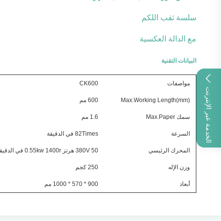
سلسة ثقب اللكم
مع الدالة العكسية
البيانات التقنية
مواصفات
CK600
الخدمة عبر الإنترنت
Max.Working Length(mm)
600 مم
سمك Max.Paper
1.6 مم
السرعة
82Times في الدقيقة
المحرك الرئيسي
380V 50 هرتز 0.55kw 1400r في الدقيقة
وزن الإله
250 كجم
أبعاد
900 * 570 * 1000 مم