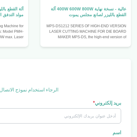
عالية - نسخة نهاية 400W 600W 800W آلة
القطع بالليزر لصانع مجلس يموت
مولد التدفق ا
MPS-DS1212 SERIES OF HIGH-END VERSION
ons: Model PMH-
LASER CUTTING MACHINE FOR DIE BOARD
0W max. Laser
MAKER MPS-DS, the high-end version of
ment 50-1500W
medium power laser cutting machine, adopts the
 travel 1850mm
principle of constant light path design.it keeps
5mm/m Maximum
laser in the process of device running, materials
e max. Control
are fixed on the platform with the moving
C Transmission
platform, thus, it can ensure the stability of the
tem Three-axis
optical path. The advantage of this laser cutting
m X axis Laser
machine: 1. The laser cutting machine equipped
 Moving system
with the laser generators
الرجاء استخدام نموذج الاتصال
بريد إلكتروني
*
اسم