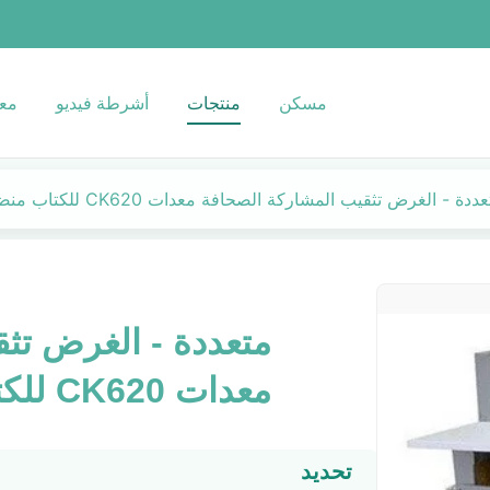
مسكن
منتجات
أشرطة فيديو
معل
ددة - الغرض تثقيب المشاركة الصحافة معدات CK620 للكتاب منضم
متعددة - الغرض تث
معدات CK620 للكتاب منضم
تحديد