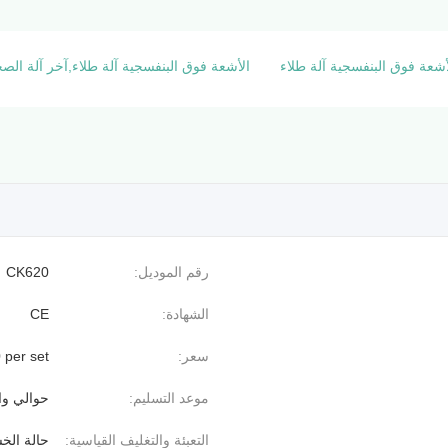
لأشعة فوق البنفسجية آلة طلاء
الأشعة فوق البنفسجية آلة طلاء,آخر آلة الص
رقم الموديل:
CK620
الشهادة:
CE
سعر:
 per set
موعد التسليم:
حوالي وا
التعبئة والتغليف القياسية:
حالة ال