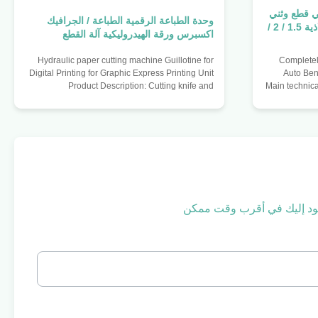
ني قطع وثني
وحدة الطباعة الرقمية الطباعة / الجرافيك
وشطف موديل 910C لقاعدة فولاذية 1.5 / 2 /
اكسبرس ورقة الهيدروليكية آلة القطع
Hydraulic paper cutting machine Guillotine for
Completel
Digital Printing for Graphic Express Printing Unit
Auto Ben
Product Description: Cutting knife and
Main technica
paperweight are controlled by hydraulic
repair kn
transmission. Fully hydraulic drive makes the
0.71) 2.0mm 
machine more secure and imported hydraulic
° minimu
parts ensure the stability of the system. The
blade 
machine has the function of a reference setting
thickness 
and keeping, and the effectiveness of the
Maximum b
reference and self-diagnostic function; infrared
bend siz
protection and hands button
diameter 5m
 نعود إليك في أقرب وقت ممكن