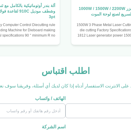
آلة بندر أوتوماتيكية بالكامل مع ث
آلة القطع بالليزر 1000W / 1500W / 2200W
لسريع لصنع لوحة الموت
3pt
y Computer Control Diecutting rule
1500W 3 Phase Metal Laser Cutting Machine for
ding Machine for Dieboard making
die cutting Factory Specificati
l specifications 90 ° minimum R no
1812 Laser generator power 150
ife 1.5 mm (support blade thickness
beam wave 10.6 m Power adjust
(support blade thickness 1.07) 180
X axis travel 1250mm Y-axis
m R no repair knife 2.5mm (support
Positioning accuracy +/- 0.0
thickness 0.71) 3mm (support blade
positioning speed 10m/minut
1.07) Maximum bending $ 1000 mm
system motion control card / N
ending angle 120 ° Minimum 90 °
system screw guide Driving sys
اطلب اقتباس
e 3 mm Minimum bending full circle
servo drive system Optical syste
m Feeding accuracy ± 0.05mm Tail
moves Y axis table moves
 على الانترنت الاستفسار أدناه إذا كان لديك أي أسئلة، وفريقنا سوف
الهاتف / واتساب
اسم الشركة