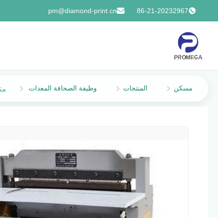
pm@diamond-print.cn
86-21-20232967
مسكن
المنتجات
وظيفة الصحافة المعدات
متع