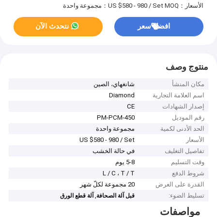
الأسعار：US $580 - 980 / Set
MOQ：مجموعة واحدة
افضل سعر
نتحدث الآن
منتوج وصف
مكان المنشأ
شانغهاي، الصين
اسم العلامة التجارية
Diamond
إصدار الشهادات
CE
رقم الموديل
PM-PCM-450
الحد الأدنى لكمية
مجموعة واحدة
الأسعار
US $580 - 980 / Set
تفاصيل التغليف
في حالة الخشب
وقت التسليم
5-8 يوم
شروط الدفع
L / C ، T / T
القدرة على العرض
20 مجموعة لكلّ شهر
تسليط الضوء:
,
قبل آلة الصحافة
آلة قطع الورق
مواصفات