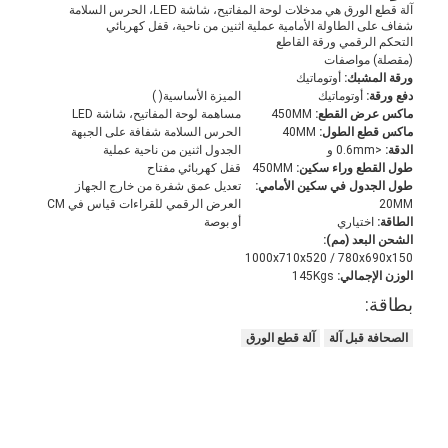
آلة قطع الورق هي مدخلات لوحة المفاتيح، شاشة LED، الحرس السلامة
شفاف على الطاولة الأمامية عملية اثنين من ناحية، قفل كهربائي
التحكم الرقمي ورقة القاطع
(مقصلة) مواصفات
ورقة المشبك:
أوتوماتيك
دفع ورقة:
أوتوماتيك
الميزة الأساسية( )
ماكس عرض القطع:
450MM
مساهمة لوحة المفاتيح، شاشة LED
ماكس قطع الطول:
40MM
الحرس السلامة شفافة على الجبهة
الدقة:
<0.6mm و
الجدول اثنين من ناحية عملية
طول القطع وراء سكين:
450MM
قفل كهربائي مفتاح
طول الجدول في سكين الأمامي:
تعديل عمق شفرة من خارج الجهاز
20MM
العرض الرقمي للقراءات قياس في CM
الطاقة:
اختياري
أو بوصة
الشحن البعد (مم):
1000x710x520 / 780x690x150
الوزن الإجمالي:
145Kgs
بطاقة:
الصحافة قبل آلة
آلة قطع الورق