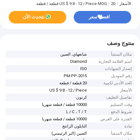
الأسعار：US $ 9.8 - 12 / Piece
MOQ：20 قطعة / قطعة
افضل سعر
نتحدث الآن
منتوج وصف
مكان المنشأ
شانغهاي، الصين
اسم العلامة التجارية
Diamond
إصدار الشهادات
ISO
رقم الموديل
PM-PP-2015
الحد الأدنى لكمية
20 قطعة / قطعة
الأسعار
US $ 9.8 - 12 / Piece
تفاصيل التغليف
كرتون
وقت التسليم
10000 قطعة / قطعة شهريا
شروط الدفع
L / C ، T / T
القدرة على العرض
10000 قطعة / قطعة شهريا
مادة
النايلون الراتنج
مكان المنشأ
الصين (البر الرئيسي)