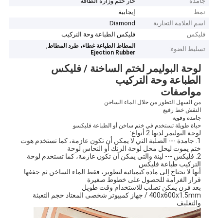
جامدة
حار ختم وزارة الطاقة
نمط
إيجابية
اسم العلامة التجارية
Diamond
فليكس
فليكس الطباعة وحة التركيب
,
المطاط الطباعة غطاء، طرد المطاط
تسليط الضوء:
Ejection Rubber
لوحة البوليمر لختم الساخنة / فليكس
الطباعة وحة التركيب
مواصفات
من السهل التطور من خلال الماء الساخن
النقش خط رفيع
جامدة وقوية
حياة طويلة تستخدم في ختم ساخن أو الطباعة فليكسو
لوحة البوليمر لديها 2 أنواع:
1. جامدة --- الصلبة التي لا يمكن أن تكون عازمة، كما تستخدم هوت
ختم يموت ليحل محل لوحة الزنك أو النحاس لوحة
2. فليكس --- لينة والتي يمكن أن تكون عازمة، كما تستخدم لوحة
التركيب طباعة فليكس
أنها لا تحتاج إلى مادة كيميائية لتطوير، فقط الماء الساخن ثم جففها
قرار الغرامة للحصول على خطوط صغيرة
بعد فرن يمكن تصلب للاستخدام وقت طويل
400x600x1.5mm / جهاز كمبيوتر شخصى المعتاد حجم التعبئة
والتغليف