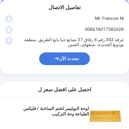
تفاصيل الاتصال
Mr. Francois Ni
008618017582628
غرفة 302 رقم 4 زقاق 37 تشانغ جيا بانغ الطريق، منطقة
بودونغ الجديدة، شنغهاي، الصين
نتحدث الآن
احصل على افضل سعر ل
مسكن
لوحة البوليمر لختم الساخنة / فليكس
منتجات
الطباعة وحة التركيب
أشرطة فيديو