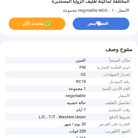
المختلفة لماكينة تغليف الزوايا المستديرة
الأسعار：negotiable
MOQ：1 مجموعة
افضل سعر
نتحدث الآن
منتوج وصف
مكان المنشأ
الصين
اسم العلامة التجارية
PM
إصدار الشهادات
CE
رقم الموديل
RC19
الحد الأدنى لكمية
1 مجموعة
الأسعار
negotiable
تفاصيل التغليف
حالة خشبية
وقت التسليم
7 أيام
شروط الدفع
L/C ، T/T ، Western Union
القدرة على العرض
20 يوم / شهر
الجهد االكهربى:
220 فولت