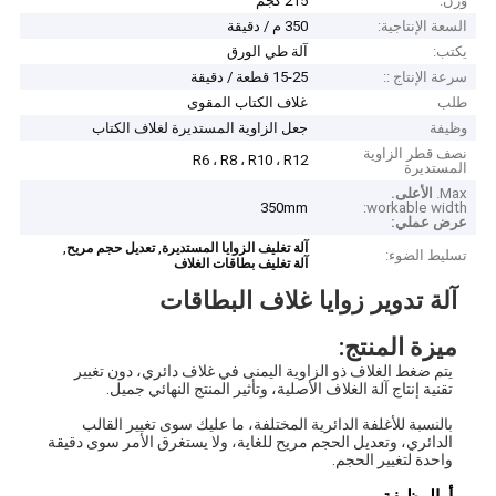
وزن:
215 كجم
السعة الإنتاجية:
350 م / دقيقة
يكتب:
آلة طي الورق
سرعة الإنتاج ::
15-25 قطعة / دقيقة
طلب
غلاف الكتاب المقوى
وظيفة
جعل الزاوية المستديرة لغلاف الكتاب
نصف قطر الزاوية
R6 ، R8 ، R10 ، R12
المستديرة
Max.
الأعلى.
350mm
workable width:
عرض عملي:
,
,
آلة تغليف الزوايا المستديرة
تعديل حجم مريح
تسليط الضوء:
آلة تغليف بطاقات الغلاف
آلة تدوير زوايا غلاف البطاقات
ميزة المنتج:
يتم ضغط الغلاف ذو الزاوية اليمنى في غلاف دائري، دون تغيير 
تقنية إنتاج آلة الغلاف الأصلية، وتأثير المنتج النهائي جميل.
بالنسبة للأغلفة الدائرية المختلفة، ما عليك سوى تغيير القالب 
الدائري، وتعديل الحجم مريح للغاية، ولا يستغرق الأمر سوى دقيقة 
واحدة لتغيير الحجم.