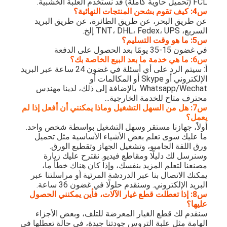
FCL (تحميل حاوية كاملة) قد نستخدم العلبة الخشبية.
يموت قطع المعدات
س4: كيف تقوم بشحن المنتجات النهائية؟
عن طريق البحر، عن طريق الطائرة، عن طريق البريد
آلة السيارات بندر
السريع، TNT، DHL، Fedex، UPS إلخ.
س5: ما هو وقت التسليم؟
في غضون 15-35 يومًا بعد الحصول على الدفعة
صناعيّ يرقّق آلة
س6: ما هي خدمة ما بعد البيع الخاصة بك؟
أ: سيتم الرد على أي أسئلة في غضون 24 ساعة عبر البريد
كتاب يجعل آلة
الإلكتروني أو Skype أو المكالمات أو
Whatsapp/Wechat. بالإضافة إلى ذلك، لدينا مهندس
آليّ تعليب آلة
محترف متاح للخدمة الخارجية...
س7: هل من السهل التشغيل وماذا يمكنني أن أفعل إذا لم
يعمل؟
آلة الطباعة التلقائية
أولاً، جهازنا مستقر وسهل التشغيل بواسطة شخص واحد.
ما عليك سوى تعلم بعض الأشياء الأساسية مثل تحميل
وظيفة الصحافة المعدات
ورق اللفة الجامبو، وتشغيل الجهاز وتقطيع الورق.
وسنرسل لك دليلًا ومقاطع فيديو. نقترح عليك زيارة
قبل معدات الصحافة
مصنعنا لتعلم المزيد بنفسك، وإذا كان هناك خطأ ما،
يمكنك الاتصال بنا عبر الدردشة المرئية أو مراسلتنا عبر
البريد الإلكتروني. وسنقدم حلولًا في غضون 36 ساعة.
مستهلكات أخرى
س8: إذا تعطلت قطع غيار الآلات، فأين يمكنني الحصول
عليها؟
آلة الوسم الليزر
سنقدم لك قطع الغيار المعرضة للتلف، وبعض الأجزاء
الهامة مثل علبة التروس جودتنا جيدة، في حالة تعطلها في