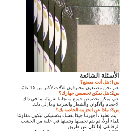
معلومات عنا
جولة في المعمل
مراقبة الجودة
اتصل بنا
أخبار
حالات
الأسئلة الشائعة
س1: هل أنت مصنع؟
نعم. نحن مصنعون محترفون للآلات لأكثر من 15 عامًا.
س2: هل يمكن تخصيص جهازك؟
آلة قطع الليزر
نعم، يمكن تخصيص جميع منتجاتنا تقريبًا، بما في ذلك
الأحجام والألوان والشعار والحزمة وما إلى ذلك.
قطع الصلب القاعدة
س3: ماذا عن الحزمة الخاصة بك؟
أ: يتم تغليف أجهزتنا جيدًا بغشاء بلاستيكي ليكون مقاومًا
للماء أولاً، ثم يتم تحميلها وتثبيتها في علبة من الخشب
يموت قطع المواد الاستهلاكية
الرقائقي. إذا كان عن طريق