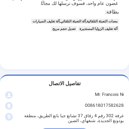
آلة تشكيل كيس ورق
غضون عام واحد، فسوف نرسلها لك مجانًا.
بطاقة:
آلة التغليف التلقائية
معدات التعبئة التلقائية,آلة التعبئة التلقائي,آلة تغليف السيارات
آلة تغليف الزوايا المستديرة
تعديل حجم مريح
تفاصيل الاتصال
Mr. Francois Ni
008618017582628
غرفة 302 رقم 4 زقاق 37 تشانغ جيا بانغ الطريق، منطقة
بودونغ الجديدة، شنغهاي، الصين