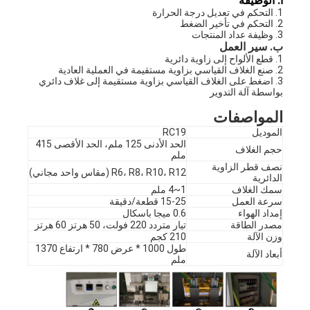
أ. الوظيفة
1. التحكم في تعديل درجة الحرارة
2. التحكم في تأخير الضغط
3. وظيفة عداد المنتجات
ب. سير العمل
1. قطع الألواح إلى زاوية دائرية
2. صنع الغلاف القياسي بزاوية مستقيمة في العملية العادية
3. اضغط على الغلاف القياسي بزاوية مستقيمة إلى غلاف دائري 
بواسطة آلة التدوير
المواصفات
الموديل
RC19
الحد الأدنى 125 ملم، الحد الأقصى 415
حجم الغلاف
ملم
نصف قطر الزاوية
R6، R8، R10، R12 (مقاس واحد مجاني)
الدائرية
سمك الغلاف
1~4 ملم
سرعة العمل
15-25 قطعة/دقيقة
إمداد الهواء
0.6 ميجا باسكال
مصدر الطاقة
تيار متردد 220 فولت، 50 هرتز 60 هرتز
وزن الآلة
210 كجم
طول 1000 * عرض 780 * ارتفاع 1370
أبعاد الآلة
ملم