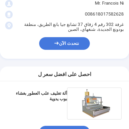
Mr. Francois Ni
008618017582628
غرفة 302 رقم 4 زقاق 37 تشانغ جيا بانغ الطريق، منطقة
بودونغ الجديدة، شنغهاي، الصين
نتحدث الآن
احصل على افضل سعر ل
آلة تغليف علب العطور بغشاء
بوب يدوية