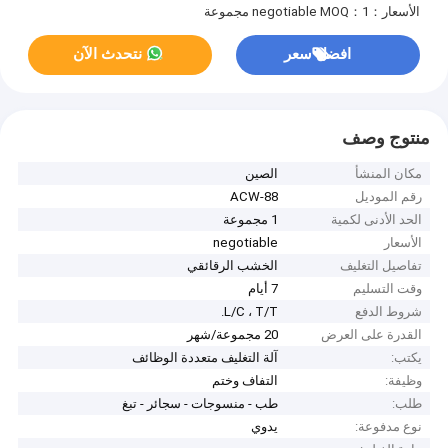
الأسعار：negotiable
MOQ：1 مجموعة
افضل سعر
نتحدث الآن
منتوج وصف
مكان المنشأ
الصين
رقم الموديل
ACW-88
الحد الأدنى لكمية
1 مجموعة
الأسعار
negotiable
تفاصيل التغليف
الخشب الرقائقي
وقت التسليم
7 أيام
شروط الدفع
L/C ، T/T.
القدرة على العرض
20 مجموعة/شهر
يكتب:
آلة التغليف متعددة الوظائف
وظيفة:
التفاف وختم
طلب:
طب - منسوجات - سجائر - تبغ
نوع مدفوعة:
يدوي