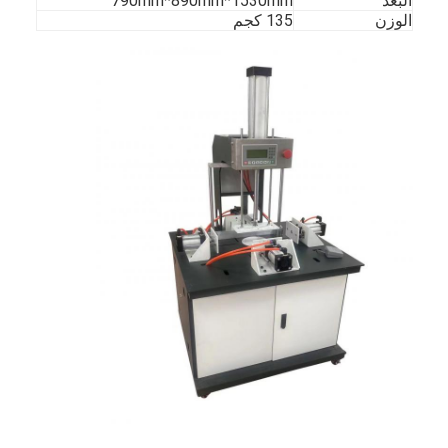
البعد
790mm*890mm*1530mm
الوزن
135 كجم