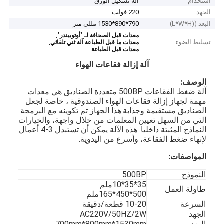
استخدام
آلة تشكيل الورق
الجهد
220 فولت
البعد ((L*W*H)
790*890*1530 مللي متر
,
معدات قبل الصحافة لـ "أوتوبيندر"
تسليط الضوء:
,
معدات ما قبل الطباعة آلة ثني تلقائي
معدات قبل الطباعة
آلة إزالة فقاعات الهواء
الوصف:
آلة ضغط الفقاعات 500BP متعددة الصناديق هي معدات
مهمة لجهاز إزالة فقاعات الهواء الصندوقية ، خاصة لجعل
الصناديق مستقيمة وجذابة.هذا الجهاز تم تكوينه مع البرمجة
التي من السهل تعيين المعلمات من خلال واجهة، والخيارات
النماذج المثبتة داخليا. هذه الآلة يمكن أن تستبدل 3-4 أعمال
لإنهاء ضغط الفقاعة، وأسرع من اليدوية.
المواصفات:
النموذج
500BP
35*35*10ملم
طاولة العمل
500*450*165ملم
السرعة
10-20 قطعة/دقيقة
الجهد
AC220V/50HZ/2W