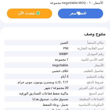
الأسعار：negotiable
MOQ：1 مجموعة
افضل سعر
نتحدث الآن
منتوج وصف
مكان المنشأ
الصين
اسم العلامة التجارية
PM
رقم الموديل
500BP
الحد الأدنى لكمية
1 مجموعة
الأسعار
negotiable
تفاصيل التغليف
غلاف خشبي
وقت التسليم
5 أيام
شروط الدفع
L/C، T/T، ويسترن يونيون، موني جرام
القدرة على العرض
20 مجموعة / شهر
اسم المنتج
ماكينة ضغط فقاعات الصناديق الورقية
الصناعات المطبقة
صندوق صلب ، صندوق هدايا
المكونات الأساسية
تحمل ، وعاء الضغط