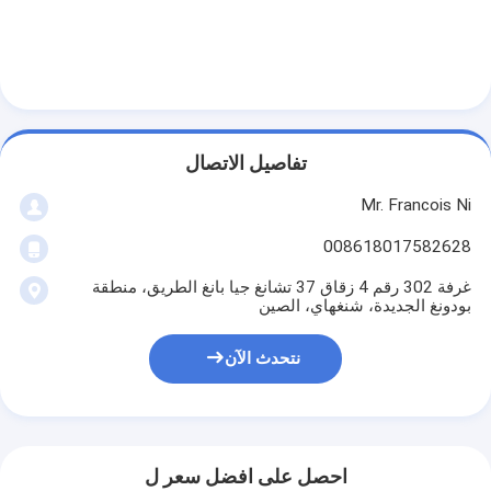
آلة تشكيل كيس ورق
آلة التغليف التلقائية
تفاصيل الاتصال
Mr. Francois Ni
008618017582628
غرفة 302 رقم 4 زقاق 37 تشانغ جيا بانغ الطريق، منطقة
بودونغ الجديدة، شنغهاي، الصين
نتحدث الآن
احصل على افضل سعر ل