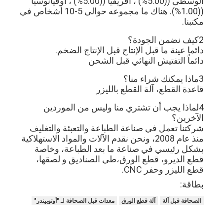
الوسطى ((5.00%) ، أفريقيا ((5.00%) ، أوقيانوسيا
يموت قطع المعدات
((1.00%). هناك ما مجموعه حوالي 5-10 أشخاص في
مكتبنا.
آلة السيارات بندر
2كيف نضمن الجودة؟
دائما عينة ما قبل الإنتاج قبل الإنتاج الضخم.
صناعيّ يرقّق آلة
دائماً التفتيش النهائي قبل الشحن
كتاب يجعل آلة
3ماذا يمكنك شراء منا؟
قاعدة القطع، آلة القطع بالليزر
آليّ تعليب آلة
4لماذا يجب أن تشتري منا وليس من الموردين
آلة الطباعة التلقائية
الآخرين؟
شركتنا تعمل في صناعة الطباعة والتعبئة والتغليف
وظيفة الصحافة المعدات
منذ عام 2008، ونحن نقدم الآلات والمواد الاستهلاكية
بشكل رئيسي في صناعة ما بعد الطباعة، وخاصة
قطع الديرو، قطع الورق،طي الصناديق و لصقها،
قبل معدات الصحافة
قطع الليزر وحفر CNC.
مستهلكات أخرى
بطاقة:
الصحافة قبل آلة
آلة قطع الورق
معدات قبل الصحافة لـ "أوتوبيندر"
آلة الوسم الليزر