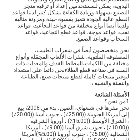
اليدوية، يمكن للمستخدمين إعداد أو ترقية متجر
معلومات عنا
التصنيع بسهولة وزيادة الكفاءة بشكل كبير.لدينا قواعد
القطع عالية الجودة تتميز بقسوة جيدة ومرونة مثالية
جولة في المعمل
ولدينا أيضا أنواع مختلفة من قواعد التجاعيد، قواعد
ثقب، قواعد موجة، قواعد قطع التجاعيد، قواعد
مراقبة الجودة
السحاب وقواعد الصمغ.
اتصل بنا
نحن متخصصون أيضاً في شفرات الطبيب،
المصفوفة الملتوية، شفرات الألعاب المجمّلة وأنواع
أخبار
مختلفة من اللكمات،المطاط القذف والمعدات ذات
الصلة في صناعة قطع الطلاءنحن دائما على استعداد
حالات
لتوفير منتجات كاملة لقطع منتجات صنع، الطباعة
والتعبئة والتغليف.
الأسئلة الشائعة
1من نحن؟
آلة قطع الليزر
نحن مقرها في شنغهاي، الصين، بدء من 2008، بيع
إلى أمريكا الجنوبية ((25.00٪) ، جنوب آسيا ((20.00٪)
قطع الصلب القاعدة
، الشرق الأوسط ((15.00٪) ، أوروبا الشرقية
((10.00٪) ، جنوب شرق آسيا ((9.00٪) ، أمريكا
يموت قطع المواد الاستهلاكية
الشمالية ((5.00٪) ، جنوب أوروبا ((5.00%)أمريكا