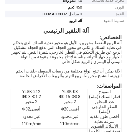
محرك خدمة للأسلاك
1.0 كيلو واط
الوزن
450 كجم
القوة
3 مراحل 380V AC 50HZ
تسليط الضوء:
آلة الربيع
آلة التلفير الرئيسي
الخصائص:
آلة الربيع الضغط محورين، الأول هو محور تغذية السلك الذي يتحكم
في تغذية السلك والثاني هو محور العجلة التي تدفع العجلة لتشكيل
الربيع عن طريق التحكم في القطر الخارجي،شفرة القص. يتم تجهيز
الجهاز مع جهاز التواء، مناسبة لإنتاج مجموعة متنوعة من التواء
اليمنى أو اليسرى والربيع شكل خاص.
الآلة يمكن أن تنتج أنواع مختلفة من ربيعات الضغط، حلقات الختم
الزيتية، التشنج مخروط، ربيع التوتر والربيعات الأغراض الخاصة.
المواصفات:
النموذج
YLSK-08
YLSK-212
قطر السلك ((ملم)
0.8
Φ
0.15-
Φ
1.2
Φ
0.3-
Φ
عدد المحاور
2 محور
2 محور
القطر الخارجي
أقصى
20
Φ
أقصى
32
Φ
((ملم)
أقصى طول تغذية
غير محدود
غير محدود
سرعة تغذية
110m/min
110m/min
الأسلاك القصوى
قيمة تعيين الكاميرا