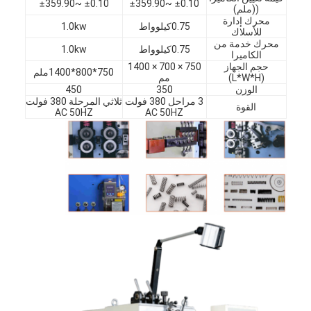
±
±
±
±
359.90
0.10 ~
359.90
0.10 ~
((ملم)
محرك إدارة
0.75كيلوواط
1.0kw
للأسلاك
محرك خدمة من
0.75كيلوواط
1.0kw
الكاميرا
حجم الجهاز
750 × 700 × 1400
750*800*1400ملم
(L*W*H)
مم
الوزن
350
450
3 مراحل 380 فولت
ثلاثي المرحلة 380 فولت
القوة
AC 50HZ
AC 50HZ