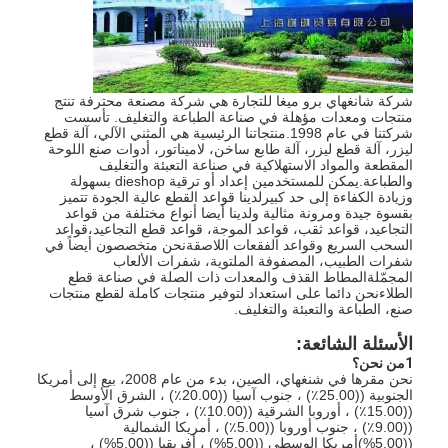
معلومات عنا
جولة في المعمل
شركة شانغهاي برو ميغا للتجارة هي شركة مصنعة محترفة تنتج
مراقبة الجودة
منتجات ومعدات مؤهلة في صناعة الطباعة والتغليف. تأسست
شركتنا في عام 1998.منتجاتنا الرئيسية هي المثني الآلي، آلة قطع
ليزر، آلة قطع ليزر، آلة طابع ساخن، لاميناتور، أدوات صنع اللوحة
اتصل بنا
المقطعة والمواد الاستهلاكية في صناعة التعبئة والتغليف
والطباعة.يمكن للمستخدمين إعداد أو ترقية dieshop بسهولة
أخبار
وزيادة الكفاءة إلى حد كبيرلدينا قواعد القطع عالية الجودة تتميز
بقسوة جيدة ومرونة مثالية ولدينا أيضا أنواع مختلفة من قواعد
التجاعيد، قواعد ثقب، قواعد الموجة، قواعد قطع التجاعيد،قواعد
حالات
السحب السريع وقواعد الفقعات اللاصقةنحن متخصصون أيضاً في
شفرات الطبيب، المصفوفة الملتوية، شفرات الألعاب
المجمّلةالمطاط القذف والمعدات ذات الصلة في صناعة قطع
الطلاءنحن دائما على استعداد لتوفير منتجات كاملة لقطع منتجات
صنع، الطباعة والتعبئة والتغليف.
آلة قطع الليزر
الأسئلة الشائعة:
1من نحن؟
قطع الصلب القاعدة
نحن مقرها في شنغهاي، الصين، بدء من عام 2008، بيع إلى أمريكا
الجنوبية ((25.00٪) ، جنوب آسيا ((20.00٪) ، الشرق الأوسط
((15.00٪) ، أوروبا الشرقية ((10.00٪) ، جنوب شرق آسيا
يموت قطع المواد الاستهلاكية
((9.00٪) ، جنوب أوروبا ((5.00٪) ، أمريكا الشمالية
((5.00%)أمريكا الوسطى ((5.00%) ، أفريقيا ((5.00%) ،