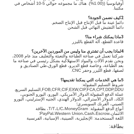
أوقيانوسيا ((1.00%). هناك ما مجموعه حوالي 5-10 أشخاص في
يموت قطع المعدات
مكتبنا.
آلة السيارات بندر
2كيف نضمن الجودة؟
دائما عينة ما قبل الإنتاج قبل الإنتاج الضخم.
دائماً التفتيش النهائي قبل الشحن
صناعيّ يرقّق آلة
3ماذا يمكنك شراء منا؟
قاعدة القطع، آلة القطع بالليزر
كتاب يجعل آلة
4لماذا يجب أن تشتري منا وليس من الموردين الآخرين؟
شركتنا تعمل في صناعة الطباعة والتعبئة والتغليف منذ عام 2008،
آليّ تعليب آلة
ونحن نقدم الآلات والمواد الاستهلاكية بشكل رئيسي في صناعة ما
بعد الطباعة، وخاصة قطع الديرو، قطع الورق،طي الصناديق و
آلة الطباعة التلقائية
لصقها، قطع الليزر وحفر CNC.
5ما هي الخدمات التي يمكننا تقديمها؟
وظيفة الصحافة المعدات
شروط التسليم المقبولة:
FOB,CFR,CIF,EXW,CIP,FCA,CPT,DDP,DDU,التسليم السريع.
عملة الدفع المقبولة:الدولار الأمريكي، اليورو، اليورو الجنوبي،
قبل معدات الصحافة
الكاد، الدولار الأسترالي، الدولار الهندي، الجنيه الإسترليني، اليورو
الصيني، الفرنك السويسري؛
أنواع الدفع المقبولة: T/T،L/C،MoneyGram، بطاقة
مستهلكات أخرى
الائتمان،PayPal،Western Union،Cash،Escrow؛
اللغة المستخدمة: الإنجليزية، الصينية، الإسبانية، الفرنسية
آلة الوسم الليزر
بطاقة: