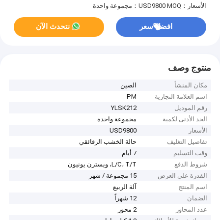
الأسعار：USD9800
MOQ：مجموعة واحدة
افضل سعر
نتحدث الآن
منتوج وصف
مكان المنشأ
الصين
اسم العلامة التجارية
PM
رقم الموديل
YLSK212
الحد الأدنى لكمية
مجموعة واحدة
الأسعار
USD9800
تفاصيل التغليف
حالة الخشب الرقائقي
وقت التسليم
7 أيام
شروط الدفع
L/C، T/T، ويسترن يونيون
القدرة على العرض
15 مجموعة / شهر
اسم المنتج
آلة الربيع
الضمان
12 شهراً
عدد المحاور
2 محور