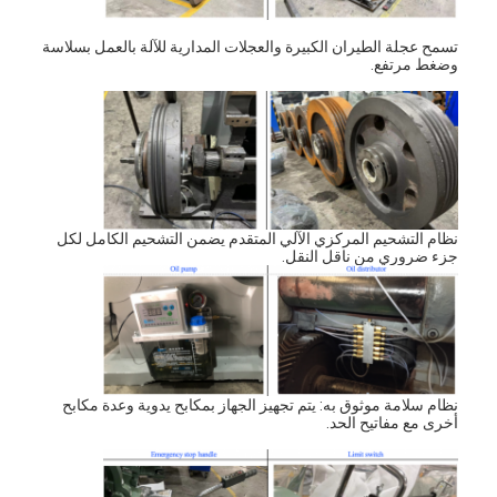
معلومات عنا
تسمح عجلة الطيران الكبيرة والعجلات المدارية للآلة بالعمل بسلاسة
وضغط مرتفع.
جولة في المعمل
مراقبة الجودة
اتصل بنا
أخبار
نظام التشحيم المركزي الآلي المتقدم يضمن التشحيم الكامل لكل
جزء ضروري من ناقل النقل.
حالات
آلة قطع الليزر
نظام سلامة موثوق به: يتم تجهيز الجهاز بمكابح يدوية وعدة مكابح
قطع الصلب القاعدة
أخرى مع مفاتيح الحد.
يموت قطع المواد الاستهلاكية