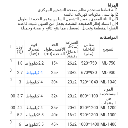
المزايا
1آلة قطعنا تستخدم نظام مضخة التشحيم المركزي
2إنها تتبنى مكونات كهربائية عالمية
3إن البناء المقوى يضمن التشغيل السلس وعمر الخدمة الطويل.
4إن اعتماد إطار الصفيحة النشطة يجعل من السهل تثبيت قاعدة
القطع المقطعة وتعديل الضغط ، مما ينتج نتائج واضحة وجميلة.
المواصفات
السرعة
مقاس
الحد
قوة
(سكتات
الوزن
الأبعاد ا
النموذج
الداخلية
الأقصى.طول
المحرك
الدماغ/
((t)
((مل
(ملم)
القاعدة ((m)
((kw)
دقيقة)
ML-750
750*520
26±2
<15
2.2كيلوواط
1.8
00
ML-930
930*670
23±2
<25
4 كيلوواط
2.7
50
ML-1040
1040*720
23±2
<30
4 كيلوواط
3
50
المواد
المستخدمة
1100*800
20±2
<32
4 كيلوواط
3.7
1800×1900×1800
في
المنتجات
ML-1200
1200*820
20±2
<35
4 كيلوواط
4.2
1900×1900×1800
ML-1300
1300*920
16±2
<40
5.5كيلوواط
5.3
00
ML-1400
1400*1000
15±2
<45
5.5كيلوواط
6
00