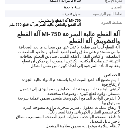
قدرة الإنتاج
26 ± 2 مرات / دقيقة
الضمان
سنة واحدة
نقاط البيع الرئيسية
سهل تنفيذه
,
Ml-750 آلة القطع والتشويش
تسليط الضوء:
,
آلة القطع والطحن عالية السرعة
آلة قطع 750 ملم
آلة القطع عالية السرعة Ml-750 آلة القطع
والتشويش آلة القطع
آلة القطع لدينا هي قطعة لا غنى عنها من معدات ما بعد الصحافة
والتي تستخدم على نطاق واسع لقطع القطع، وتجاعيد الملصقات
الملصقة، وأكياس النقل، أغلفة الكتب، صناديق التعبئة،بطاقات
التهنئة، تقويمات المكتب، الكرتون المموج، الخ يمكن أن تقطع
بفعالية المادة المرجوة إلى أعداد كبيرة من نفس الشكل.
الخصائص
1. يتم تصنيع آلة قطع الميت لدينا باستخدام المواد عالية الجودة
لارتفاع قوة
2يتبنى آلية معدات مروحة ذات خطوتين ، مما يؤدي إلى تشغيل
مستقر ، وقوة قطع كبيرة ، وضوضاء منخفضة.
3. القرص الواحد المدمج الكهرومغناطيسي يضمن عملية سريعة
وموثوق بها
4ارتفاع عمليات معقول ، سرير متحرك بزاوية مفتوحة كبيرة
5تم تصميم النظام الكهربائي وفقا لمعيار IEC.
6. قطع الصفحة الواحدة ، عمليات قطع الصفحة المستمرة ، نطاق
تأخير قابل للتعديل
7نظام سلامة موثوق به يضمن سلامة المشغل.