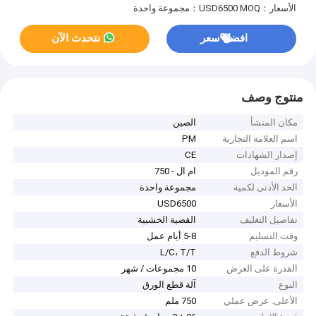
الأسعار：USD6500
MOQ：مجموعة واحدة
افضل سعر
نتحدث الآن
منتوج وصف
مكان المنشأ
الصين
اسم العلامة التجارية
PM
إصدار الشهادات
CE
رقم الموديل
ام ال - 750
الحد الأدنى لكمية
مجموعة واحدة
الأسعار
USD6500
تفاصيل التغليف
القضية الخشبية
وقت التسليم
5-8 أيام عمل
شروط الدفع
L/C، T/T
القدرة على العرض
10 مجموعات / شهر
النوع
آلة قطع الورق
الأعلى. عرض عملي
750 ملم