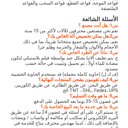
قواعد الموجة، قواعد القطع، قواعد السحب والقواعد 
الملتصقة.
الأسئلة الشائعة
س1: هل أنت مصنع ؟
نعم.نحن مصنعين محترفين للآلات لأكثر من 15 سنة.
س2:هل يمكن تخصيص آلة الخاص بك؟
نعم، يمكن تخصيص جميع منتجاتنا تقريباً، بما في ذلك
الأحجام والألوان والشعار والحزمة وهلم جرا.
س3: ماذا عن الطرد الخاص بك؟
ج: يتم تغليف آلاتنا بشكل جيد بواسطة فيلم بلاستيكي لتكون
مضادة للماء أولاً ، ثم تحميل وتثبيت في حالة خشب
مسدود.
(ف.ك.ل) (حاوية كاملة محملة) قد نستخدم الحاوية الخشبية.
س4:كيف تقومون بشحن المنتجات النهائية؟
عن طريق البحر، عن طريق الطائرة، عن طريق الكوريير،
TNT ، DHL، Fedex، UPS الخ.
س5: ما هو وقت التسليم؟
في غضون 15-35 يوما بعد الحصول على الدفع
س6: ما هي خدمة ما بعد البيع الخاصة بك؟
ج: سيتم الرد على أي أسئلة في غضون 24 ساعة عن طريق
البريد الإلكتروني أو سكايب أو مكالمة أو واتساب / ويتشات.
بالإضافة إلى ذلك ، لدينا مهندس محترف متاح للخدمة في