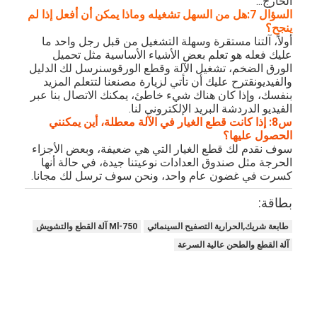
الخارج...
السؤال 7:هل من السهل تشغيله وماذا يمكن أن أفعل إذا لم
ينجح؟
أولاً، آلتنا مستقرة وسهلة التشغيل من قبل رجل واحد ما
عليك فعله هو تعلم بعض الأشياء الأساسية مثل تحميل
الورق الضخم، تشغيل الآلة وقطع الورقوسنرسل لك الدليل
والفيديونقترح عليك أن تأتي لزيارة مصنعنا لتتعلم المزيد
بنفسك، وإذا كان هناك شيء خاطئ، يمكنك الاتصال بنا عبر
الفيديو الدردشة البريد الإلكتروني لنا.
س8: إذا كانت قطع الغيار في الآلة معطلة، أين يمكنني
الحصول عليها؟
سوف نقدم لك قطع الغيار التي هي ضعيفة، وبعض الأجزاء
الحرجة مثل صندوق العدادات نوعيتنا جيدة، في حالة أنها
كسرت في غضون عام واحد، ونحن سوف ترسل لك مجانا.
بطاقة:
طابعة شريك,الحرارية التصفيح السينمائي
Ml-750 آلة القطع والتشويش
آلة القطع والطحن عالية السرعة