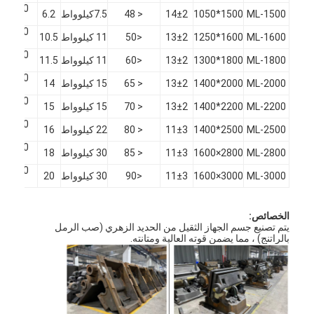
ML-1500
1500*1050
14±2
< 48
7.5كيلوواط
6.2
00
ML-1600
1600*1250
13±2
<50
11 كيلوواط
10.5
00
ML-1800
1800*1300
13±2
<60
11 كيلوواط
11.5
00
ML-2000
2000*1400
13±2
< 65
15 كيلوواط
14
00
ML-2200
2200*1400
13±2
< 70
15 كيلوواط
15
00
ML-2500
2500*1400
11±3
< 80
22 كيلوواط
16
00
ML-2800
2800×1600
11±3
< 85
30 كيلوواط
18
00
ML-3000
3000×1600
11±3
<90
30 كيلوواط
20
00
الخصائص:
يتم تصنيع جسم الجهاز الثقيل من الحديد الزهري (صب الرمل
مسكن
بالراتنج) ، مما يضمن قوته العالية ومتانته.
منتجات
أشرطة فيديو