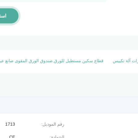
است
ارات آلة تكييس
قطاع سكين مستطيل للورق,صندوق الورق المقوى صانع عينة
رقم الموديل:
1713
الشهادة:
CE