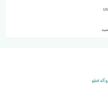
US
بية
ع آلة قطع