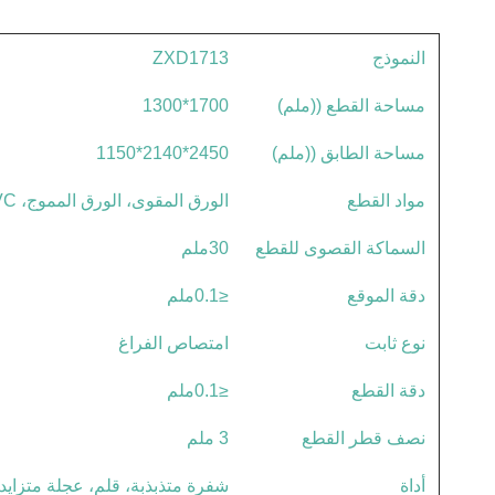
النموذج
ZXD1713
مساحة القطع ((ملم)
1700*1300
مساحة الطابق ((ملم)
2450*2140*1150
مواد القطع
الورق المقوى، الورق المموج، PVC، الورق الرمادي، الرغوة، المواد المركبة الخ
السماكة القصوى للقطع
30ملم
دقة الموقع
≤0.1ملم
نوع ثابت
امتصاص الفراغ
دقة القطع
≤0.1ملم
نصف قطر القطع
3 ملم
أداة
شفرة متذبذبة، قلم، عجلة متزاي