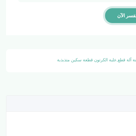
فسر الآن
 آلة قطع,علبة الكرتون قطعة سكين متذبذبة