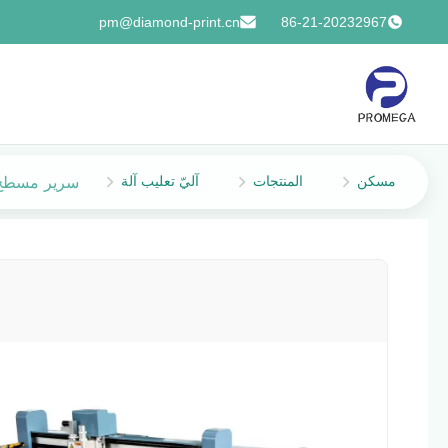
pm@diamond-print.cn
86-21-20232967
مسكن
المنتجات
آليّ تعليب آلة
سرير مسطح ا