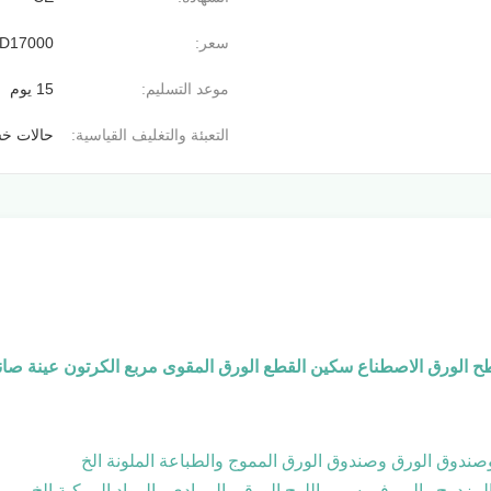
سعر:
D17000
موعد التسليم:
15 يوم
التعبئة والتغليف القياسية:
حالات خش
الورق الاصطناع سكين القطع الورق المقوى مربع الكرتون عينة صان
صندوق الورق وصندوق الورق المموج والطباعة الملونة الخ
مزدوج والبي في سي واللوح الورقي الرمادي والمواد المركبة الخ.