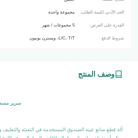
الحد الأدنى لكمية الطلب:
مجموعة واحدة
القدرة على العرض:
5 مجموعات / شهر
شروط الدفع:
L/C، T/T، ويسترن يونيون
وصف المنتج
سرير مسطح 
آلة قطع صانع عينة الصندوق المستخدمة في التعبئة والتغليف و
يمكن أن تقطع مواد مثل ورق البطاقات والورق المموج واللوح ال