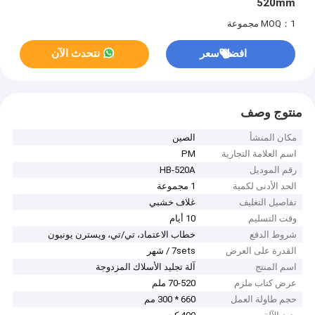
520mm
MOQ：1 مجموعة
افضل سعر
نتحدث الآن
منتوج وصف
مكان المنشأ
الصين
اسم العلامة التجارية
PM
رقم الموديل
HB-520A
الحد الأدنى لكمية
1 مجموعة
تفاصيل التغليف
غلاف خشبي
وقت التسليم
10 أيام
شروط الدفع
خطاب الاعتماد، تي/تي، ويسترن يونيون
القدرة على العرض
7sets / شهر
اسم المنتج
آلة تجليد الأسلاك المزدوجة
عرض كتاب ملزم
70-520 ملم
حجم طاولة العمل
660 * 300 مم