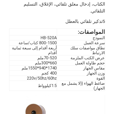
الكتاب، إدخال معلق تلقائي، الإغلاق، التسليم
التلقائي.
5تذكير تلقائي بالعطل
المواصفات:
النموذج
HB-520A
سرعة العمل
800-1500 كتاب/ساعة
نطاق مواصفات سلك
أربعة أقدام إلى سبعة ثمانية
الارتباط
أقدام
عرض الكتب الملزمة
70-520ملم
حجم طاولة العمل
660*300ملم
مقاس الجهاز
1740*940*1550ملم
وزن الجهاز
400 كجم
القوة
220v/50hz/60hz
ضاغط الهواء ((لا يشمل مع
1.5كيلوواط
الجهاز)