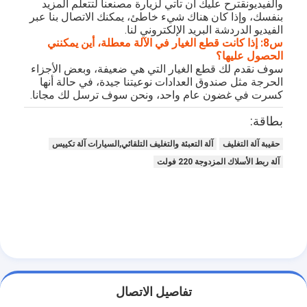
والفيديونقترح عليك أن تأتي لزيارة مصنعنا لتتعلم المزيد
آلة تشكيل كيس ورق
بنفسك، وإذا كان هناك شيء خاطئ، يمكنك الاتصال بنا عبر
الفيديو الدردشة البريد الإلكتروني لنا.
آلة التغليف التلقائية
س8: إذا كانت قطع الغيار في الآلة معطلة، أين يمكنني
الحصول عليها؟
سوف نقدم لك قطع الغيار التي هي ضعيفة، وبعض الأجزاء
الحرجة مثل صندوق العدادات نوعيتنا جيدة، في حالة أنها
كسرت في غضون عام واحد، ونحن سوف ترسل لك مجانا.
بطاقة:
حقيبة آلة التغليف
آلة التعبئة والتغليف التلقائي,السيارات آلة تكييس
آلة ربط الأسلاك المزدوجة 220 فولت
تفاصيل الاتصال