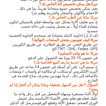
يموت قطع المعدات
س2:هل يمكن تخصيص آلة الخاص بك؟
نعم، يمكن تخصيص جميع منتجاتنا تقريباً، بما في ذلك
الأحجام والألوان والشعار والحزمة وهلم جرا.
آلة السيارات بندر
س3: ماذا عن الطرد الخاص بك؟
ج: يتم تغليف آلاتنا بشكل جيد بواسطة فيلم بلاستيكي لتكون
صناعيّ يرقّق آلة
مضادة للماء أولاً ، ثم تحميل وتثبيت في حالة خشب
مسدود.
كتاب يجعل آلة
(ف.ك.ل) (حاوية كاملة محملة) قد نستخدم الحاوية الخشبية.
س4:كيف تقومون بشحن المنتجات النهائية؟
عن طريق البحر، عن طريق الطائرة، عن طريق الكوريير،
آليّ تعليب آلة
TNT ، DHL، Fedex، UPS الخ.
س5: ما هو وقت التسليم؟
آلة الطباعة التلقائية
في غضون 15-35 يوما بعد الحصول على الدفع
س6: ما هي خدمة ما بعد البيع الخاصة بك؟
وظيفة الصحافة المعدات
ج: سيتم الرد على أي أسئلة في غضون 24 ساعة عن طريق
البريد الإلكتروني أو سكايب أو مكالمة أو واتساب / ويتشات.
بالإضافة إلى ذلك ، لدينا مهندس محترف متاح للخدمة في
قبل معدات الصحافة
الخارج...
السؤال 7:هل من السهل تشغيله وماذا يمكن أن أفعل إذا لم
مستهلكات أخرى
ينجح؟
أولاً، آلتنا مستقرة وسهلة التشغيل من قبل رجل واحد ما
آلة الوسم الليزر
عليك فعله هو تعلم بعض الأشياء الأساسية مثل تحميل
الورق الضخم، تشغيل الآلة وقطع الورقوسنرسل لك الدليل