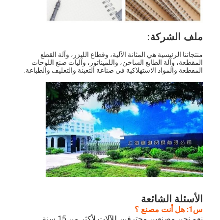
معلومات عنا
جولة في المعمل
ملف الشركة:
مراقبة الجودة
منتجاتنا الرئيسية هي المثانة الآلية، وقطاع الليزر، وآلة القطع
المقطعة، وآلة الطابع الساخن، واللميناتور، وآليات صنع اللوحات
المقطعة والمواد الاستهلاكية في صناعة التعبئة والتغليف والطباعة.
اتصل بنا
أخبار
حالات
آلة قطع الليزر
قطع الصلب القاعدة
الأسئلة الشائعة
يموت قطع المواد الاستهلاكية
س1: هل أنت مصنع ؟
نعم.نحن مصنعين محترفين للآلات لأكثر من 15 سنة.