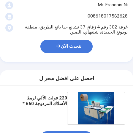
Mr. Francois Ni
008618017582628
غرفة 302 رقم 4 زقاق 37 تشانغ جيا بانغ الطريق، منطقة
بودونغ الجديدة، شنغهاي، الصين
نتحدث الآن
احصل على افضل سعر ل
220 فولت الآلي لربط
الأسلاك المزدوجة 660 *
300mm 70-520mm