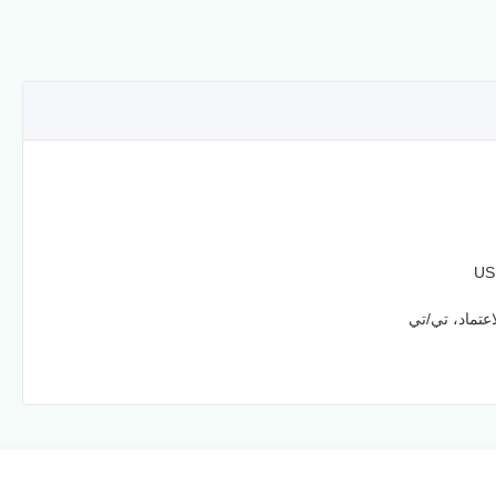
US
عتماد، تي/تي