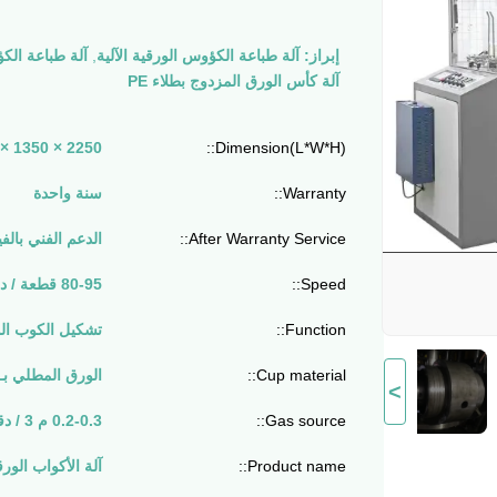
إبراز:
آلة طباعة الكؤوس الورقية الآلية
,
آلة طباعة الكؤوس الور
آلة كأس الورق المزدوج بطلاء PE
Dimension(L*W*H)::
2250 × 1350 × 1800 ملم
Warranty::
سنة واحدة
After Warranty Service::
الدعم الفني بالفي
Speed::
80-95 قطعة / دقيقة
Function::
تشكيل الكوب ال
Cup material::
الورق المطلي بـ E / Double PE
>
Gas source::
0.2-0.3 م 3 / دقيقة
Product name::
آلة الأكواب الورق