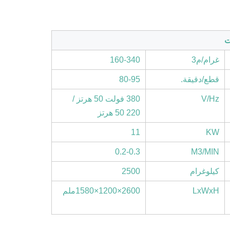
ت
غرام/م3
160-340
قطع/دقيقة.
80-95
V/Hz
380 فولت 50 هرتز /
220 50 هرتز
11
KW
0.2-0.3
M3/MIN
كيلوغرام
2500
LxWxH
2600×1200×1580ملم