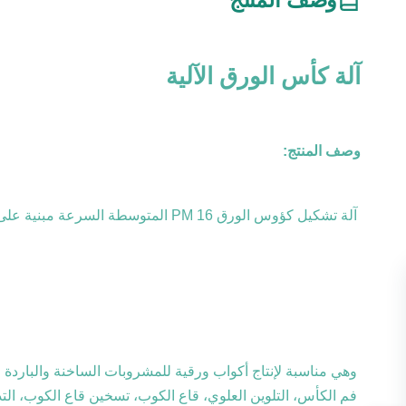
آلة كأس الورق الآلية
وصف المنتج:
آلة تشكيل كؤوس الورق PM 16 المتوسطة السرعة مبنية على آلة كؤوس الورق ذات المحور الرأسي.تم تحسين استقرار وسرعة الإنتاج من الآلة بأكملها إلى حد كبير.
فم الكأس، التلوين العلوي، قاع الكوب، تسخين قاع الكوب، التدح