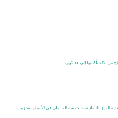
وهي مناسبة لإنتاج أكواب ورقية للمشروبات الساخنة والباردة المغطاة من جانب واحد أو من جانبين من خلال عمليات مستمرة مثل تغذية الورق التلقائية، والخمسة الوسطى في الأسطوانة،تزيين 