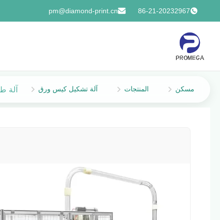
pm@diamond-print.cn
86-21-20232967
مسكن
المنتجات
آلة تشكيل كيس ورق
آلة طباعة