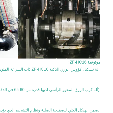
موثوقية ZF-HC16:
آلة تشكيل كؤوس الورق الذكية ZF-HC16 ذات السرعة المتوسطة هي نسخة محسنة من آلة كؤوس الورق ذات المحور الرأسي.
(آلة كوب الورق المحور الرأسي لديها قدرة من 60-65 في الدقيقة الواحدة، وZF-HC16 تصل إلى 80-95 في الدقيقة الواحدة)
يضمن الهيكل الكلي للصفيحة الصلبة ونظام التشحيم الذي يؤدي