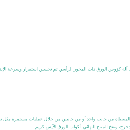
رج، ونفخ المنتج النهائي. أكواب الورق الآيس كريم.