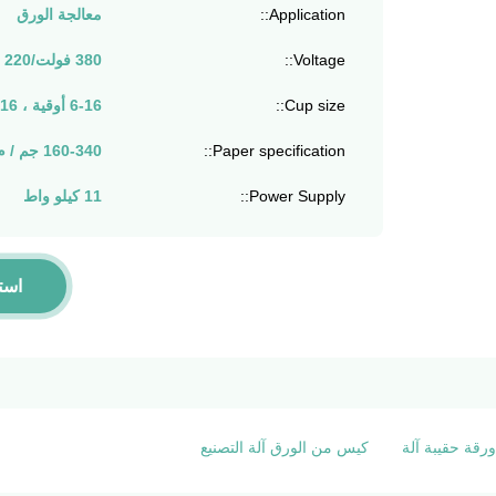
Application::
معالجة الورق
Voltage::
380 فولت/220 فولت
Cup size::
6-16 أوقية ، 16-22 أوقية
Paper specification::
160-340 جم / م 2
Power Supply::
11 كيلو واط
است
رقة حقيبة آلة
كيس من الورق آلة التصنيع