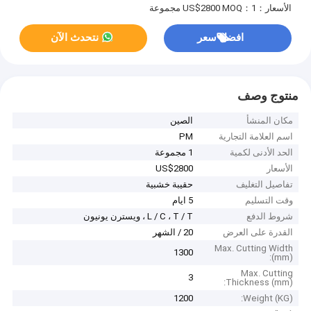
الأسعار：US$2800
MOQ：1 مجموعة
افضل سعر
نتحدث الآن
منتوج وصف
مكان المنشأ
الصين
اسم العلامة التجارية
PM
الحد الأدنى لكمية
1 مجموعة
الأسعار
US$2800
تفاصيل التغليف
حقيبة خشبية
وقت التسليم
5 ايام
شروط الدفع
L / C ، T / T ، ويسترن يونيون
القدرة على العرض
20 / الشهر
Max. Cutting Width
1300
(mm):
Max. Cutting
3
Thickness (mm):
1200
Weight (KG):