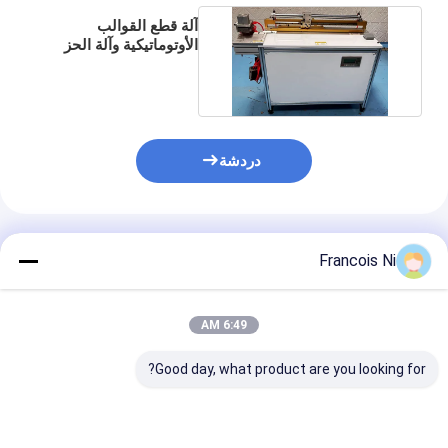
آلة قطع القوالب
الأوتوماتيكية وآلة الحز
على شكل V بجودة جيدة
دردشة
المنتجات الموصى بها
Francois Ni
6:49 AM
مسكن
Good day, what product are you looking for?
منتجات
أشرطة فيديو
آلة تعبئة أوتوماتيكية
الاتحاد العالمي
آلة الخلاط عملي