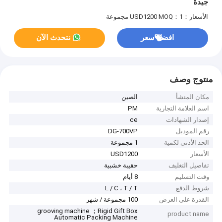
جيدة
الأسعار：USD1200
MOQ：1 مجموعة
افضل سعر
نتحدث الآن
منتوج وصف
مكان المنشأ
الصين
اسم العلامة التجارية
PM
إصدار الشهادات
ce
رقم الموديل
DG-700VP
الحد الأدنى لكمية
1 مجموعة
الأسعار
USD1200
تفاصيل التغليف
حقيبة خشبية
وقت التسليم
8 أيام
شروط الدفع
L / C ، T / T
القدرة على العرض
100 مجموعة / شهر
grooving machine ；Rigid Gift Box
product name
Automatic Packing Machine