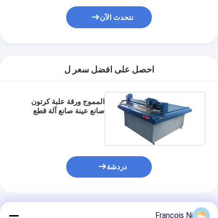
نتحدث الآن
احصل على افضل سعر ل
المموج ورقة علبة كرتون
صانع عينة صانع آلة قطع
التآمر 40 - 1500 مم / ثانية
دردشة
المنتجات الموصى بها
Francois Ni