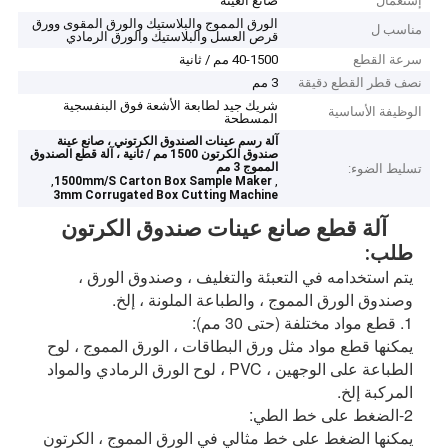
إستعمال
صانع العينة
الورق المموج والبلاستيك والورق المقوى وورق
مناسب ل
قرص العسل والبلاستيك والورق الرمادي
سرعة القطع
40-1500 مم / ثانية
نصف قطر القطع دقيقة
3 مم
شريك جيد لطابعة الأشعة فوق البنفسجية
الوظيفة الأساسية
المسطحة
آلة رسم عينات الصندوق الكرتوني ، صانع عينة
صندوق الكرتون 1500 مم / ثانية ، آلة قطع الصندوق
المموج 3 مم
تسليط الضوء:
,
,
1500mm/S Carton Box Sample Maker
3mm Corrugated Box Cutting Machine
آلة قطع صانع عينات صندوق الكرتون
طلب:
يتم استخدامه في التعبئة والتغليف ، وصندوق الورق ، 
وصندوق الورق المموج ، والطباعة الملونة ، إلخ.
1. قطع مواد مختلفة (حتى 30 مم):
يمكنها قطع مواد مثل ورق البطاقات ، الورق المموج ، لوح 
الطباعة على الوجهين ، PVC ، لوح الورق الرمادي والمواد 
المركبة إلخ.
2-الضغط على خط الطي:
يمكنها الضغط على خط مثالي في الورق المموج ، الكرتون 