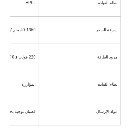
آلة تشكيل كيس ورق
نظام القيادة
HPGL
آلة التغليف التلقائية
سرعة السفر
40-1350 ملم / ثانية
مزود الطاقة
220 فولت ± 10٪ 50 هرتز / 380 فولت ± 10٪ 50 هرتز
نظام القيادة
المؤازرة
مواد الإرسال
قضبان توجيه بخط مست