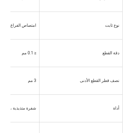
يموت قطع المعدات
آلة السيارات بندر
نوع ثابت
امتصاص الفراغ
صناعيّ يرقّق آلة
كتاب يجعل آلة
دقة القطع
≤ 0.1 مم
آليّ تعليب آلة
آلة الطباعة التلقائية
نصف قطر القطع الأدنى
3 مم
وظيفة الصحافة المعدات
قبل معدات الصحافة
أداة
شفرة متذبذبة ، قلم ، 
مستهلكات أخرى
آلة الوسم الليزر