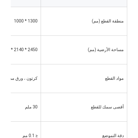
معلومات عنا
جولة في المعمل
منطقة القطع (مم)
1300 * 1000
مراقبة الجودة
اتصل بنا
مساحة الأرضية (مم)
2450 * 2140 * 1150
أخبار
حالات
مواد القطع
كرتون ، ورق مموج ، بو
آلة قطع الليزر
أقصى سمك للقطع
30 ملم
قطع الصلب القاعدة
يموت قطع المواد الاستهلاكية
دقة التموضع
≤ 0.1 مم