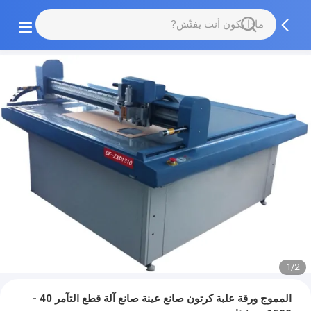
1/2
المموج ورقة علبة كرتون صانع عينة صانع آلة قطع التآمر 40 -