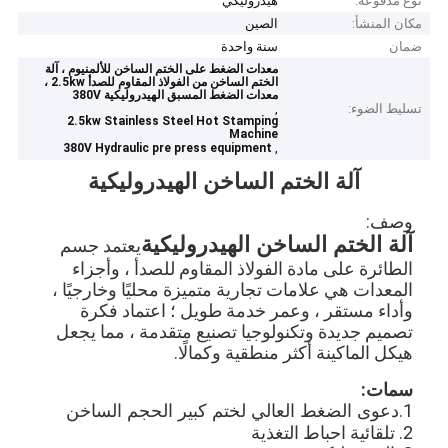
نوع مدفوعة:
هيدروليكي
مكان المنشأ:
الصين
ضمان
سنة واحدة
معدات الضغط على الختم الساخن للألمنيوم ، آلة
الختم الساخن من الفولاذ المقاوم للصدأ 2.5kw ،
معدات الضغط المسبق الهيدروليكية 380V
تسليط الضوء:
,
2.5kw Stainless Steel Hot Stamping
Machine
,
380V Hydraulic pre press equipment
آلة الختم الساخن الهيدروليكية
وصف:
آلة الختم الساخن الهيدروليكية
يعتمد جسم 
الطائرة على مادة الفولاذ المقاوم للصدأ ، وأجزاء 
المعدات هي علامات تجارية متميزة محليًا وخارجيًا ، 
وأداء مستقر ، وعمر خدمة طويل ؛ اعتماد فكرة 
تصميم جديدة وتكنولوجيا تصنيع متقدمة ، مما يجعل 
هيكل الماكينة أكثر منطقية وكمالًا.
سمات:
1.
دعوى الضغط العالي لختم كبير الحجم الساخن
2. تلقائية احباط التغذية