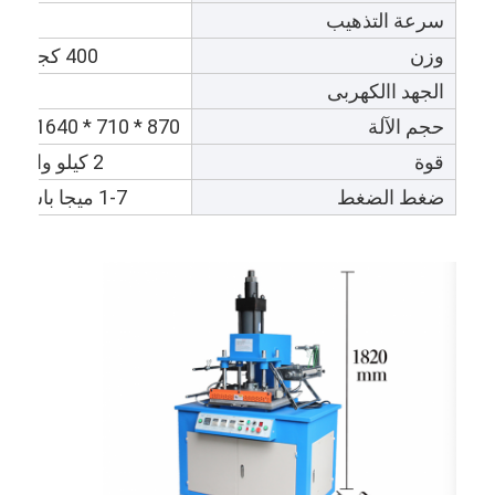
سرعة التذهيب
وزن
400 كجم
الجهد االكهربى
80
حجم الآلة
870 * 710 * 1640 ملم
قوة
2 كيلو واط
ضغط الضغط
1-7 ميجا باسكال
مسكن
منتجات
أشرطة فيديو