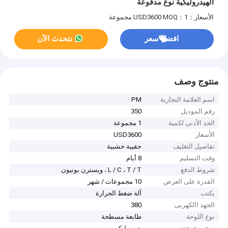
الهيدروليكية نوع مدفوعة
الأسعار：USD3600
MOQ：1 مجموعة
افضل سعر
نتحدث الآن
منتوج وصف
اسم العلامة التجارية
PM
رقم الموديل
350
الحد الأدنى لكمية
1 مجموعة
الأسعار
USD3600
تفاصيل التغليف
حقيبة خشبية
وقت التسليم
8 أيام
شروط الدفع
L / C ، T / T ، ويسترن يونيون
القدرة على العرض
10 مجموعات / شهر
يكتب
آلة ضغط الحرارة
الجهد االكهربى:
380
نوع اللوحة
طابعة مسطحة