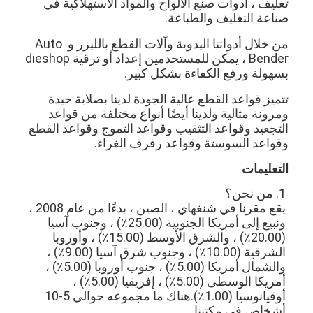
تغليف ، أدوات صنع الألواح والمواد الاستهلاكية في 
آلة تشكيل كيس ورق
صناعة التغليف والطباعة.
آلة التغليف التلقائية
من خلال أدواتنا اليدوية وآلات القطع بالليزر و Auto 
Bender ، يمكن للمستخدمين إعداد أو ترقية dieshop 
بسهولة ورفع الكفاءة بشكل كبير.
تتميز قواعد القطع عالية الجودة لدينا بصلابة جيدة 
ومرونة مثالية ولدينا أيضًا أنواع مختلفة من قواعد 
التجعيد وقواعد التثقيب وقواعد التموج وقواعد القطع 
وقواعد السوستة وقواعد رفرف الغراء.
التعليمات
1. من نحن؟
يقع مقرنا في شنغهاي ، الصين ، بدءًا من عام 2008 ، 
ونبيع إلى أمريكا الجنوبية (25.00٪) ، وجنوب آسيا 
(20.00٪) ، والشرق الأوسط (15.00٪) ، وأوروبا 
الشرقية (10.00٪) ، وجنوب شرق آسيا (9.00٪) ، 
والشمال أمريكا (5.00٪) ، جنوب أوروبا (5.00٪) ، 
أمريكا الوسطى (5.00٪) ، إفريقيا (5.00٪) ، 
أوقيانوسيا (1.00٪).هناك ما مجموعه حوالي 5-10 
أشخاص في مكتبنا.