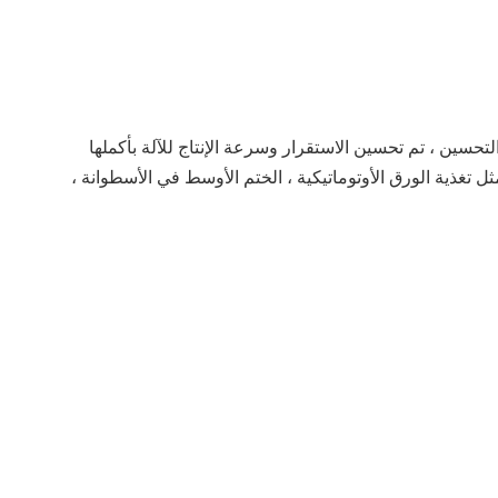
إن آلة تشكيل الأكواب الورقية ذات السرعة المتوسطة PM 16 تعتمد على آلة الأكواب الورقية ذات المحور الرأسي.من خلال الابتكار والتحسين ، تم تحسين الاستقرار وسرعة الإنتاج للآلة بأكملها 
بشكل كبير.إنها مناسبة لإنتاج أكواب ورقية للمشروبات الساخنة والباردة مطلية على وجه واحد ومزدوجة من خلال عمليات مستمرة مثل تغذية الورق الأوتوماتيكية ، الختم الأوسط في الأسطوانة ، 