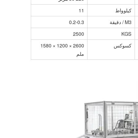
كيلوواط
11
M3 / دقيقة
0.2-0.3
2500
KGS
كسوكس
2600 × 1200 × 1580
ملم