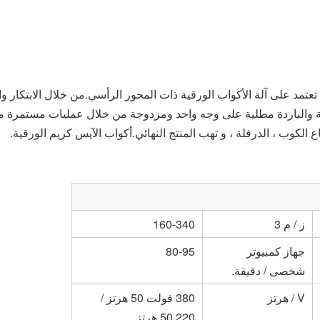
الكوب ، الدرفلة ، و تهب المنتج النهائي.أكواب الآيس كريم الورقية.
ز / م 3
160-340
جهاز كمبيوتر
80-95
شخصى / دقيقة.
V / هرتز
380 فولت 50 هرتز /
220 50 هرتز