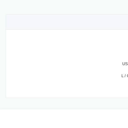
US
L / 