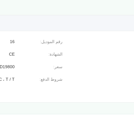
رقم الموديل:
16
الشهادة:
CE
سعر:
D19800
شروط الدفع:
C ، T / T