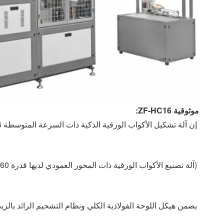
موثوقية ZF-HC16:
إن آلة تشكيل الأكواب الورقية الذكية ذات السرعة المتوسطة ZF-HC16 هي نسخة مطورة من آلة الأكواب الورقية ذات المحور الرأسي ؛
(آلة تصنيع الأكواب الورقية ذات المحور العمودي لديها قدرة 60-65 في الدقيقة ، و ZF-HC16 تصل إلى 80-95 في الدقيقة)
يضمن هيكل اللوحة الفولاذية الكلي ونظام التشحيم الرائد بال