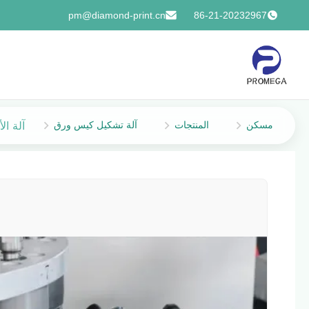
pm@diamond-print.cn
86-21-20232967
مسكن
المنتجات
آلة تشكيل كيس ورق
آلة الأكو