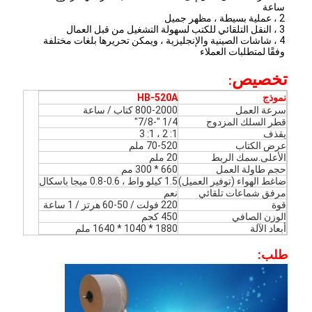
ساعة
2 ، عملية بسيطة ، مظهر جميل
3 ، النقل التلقائي للكتب لسهولة التشغيل من قبل العمال
4 ، شاشات الصينية والإنجليزية ، ويمكن تحريرها بلغات مختلفة 
وفقًا لمتطلبات العملاء
تخصيص
:
نموذج
HB-520A
سرعة العمل
800-2000 كتاب / ساعة
قطر السلك المزدوج
1/4 "-7/8"
يقذف
1: 2 ، 1: 3
عرض الكتاب
70-520 ملم
الأعلى.سمك الربط
20 ملم
حجم طاولة العمل
660 * 300 مم
ضاغط الهواء (توفير العميل)
1.5 كيلو واط ، 0.6-0.8 ميجا باسكال
مرفق شماعات تلقائي
نعم
قوة
220 فولت / 50-60 هرتز / 1 ساعة
الوزن الصافي
450 كجم
أبعاد الآلة
1880 * 1040 * 1640 ملم
طلب: