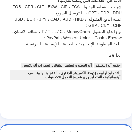
5. ما هي الخدمات التي يمكننا تقديمها؟
آلة تشكيل كيس ورق
شروط التسليم المقبولة: FOB ، CFR ، CIF ، EXW ، CIP ، FCA
، CPT ، DDP ، DDU ، التوصيل السريع ؛
آلة التغليف التلقائية
عملة الدفع المقبولة: USD ، EUR ، JPY ، CAD ، AUD ، HKD ،
GBP ، CNY ، CHF ؛
نوع الدفع المقبول: T / T ، L / C ، MoneyGram ، بطاقة الائتمان ،
PayPal ، Western Union ، Cash ، Escrow ؛
اللغة المنطوقة: الإنجليزية ، الصينية ، الإسبانية ، الفرنسية
بطاقة:
حقيبة آلة التغليف
آلة التعبئة والتغليف التلقائي,السيارات آلة تكييس
آلة تجليد لولبية مزدوجة للكمبيوتر الدفتري ، آلة تجليد لولبية نصف
أوتوماتيكية ، آلة تجليد ورق شديدة التحمل 220 فولت