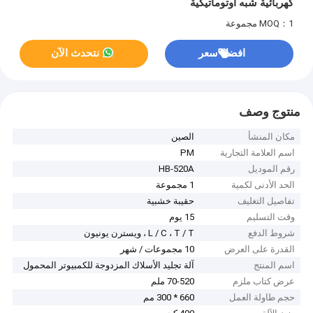
كهربائية شبه أوتوماتيكية
MOQ：1 مجموعة
افضل سعر
نتحدث الآن
منتوج وصف
مكان المنشأ
الصين
اسم العلامة التجارية
PM
رقم الموديل
HB-520A
الحد الأدنى لكمية
1 مجموعة
تفاصيل التغليف
حقيبة خشبية
وقت التسليم
15 يوم
شروط الدفع
L / C ، T / T ، ويسترن يونيون
القدرة على العرض
10 مجموعات / شهر
اسم المنتج
آلة تجليد الأسلاك المزدوجة للكمبيوتر المحمول
عرض كتاب ملزم
70-520 ملم
حجم طاولة العمل
660 * 300 مم