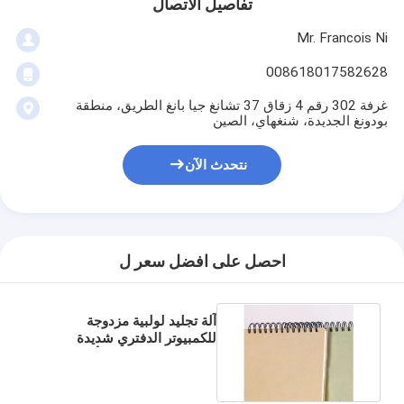
تفاصيل الاتصال
Mr. Francois Ni
008618017582628
غرفة 302 رقم 4 زقاق 37 تشانغ جيا بانغ الطريق، منطقة
بودونغ الجديدة، شنغهاي، الصين
نتحدث الآن
احصل على افضل سعر ل
آلة تجليد لولبية مزدوجة
للكمبيوتر الدفتري شديدة
التحمل كهربائية شبه أوتوماتيكية