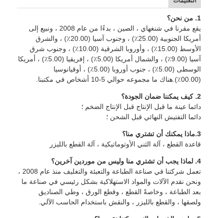
التعليمات
يموت قطع المعدات
1. من نحن؟
آلة السيارات بندر
يقع مقرنا في شنغهاي ، الصين ، بدءًا من عام 2008 ، ونبيع إلى
أمريكا الجنوبية (25.00٪) ، وجنوب آسيا (20.00٪) ، والشرق
الأوسط (15.00٪) ، وأوروبا الشرقية (10.00٪) ، وجنوب شرق
صناعيّ يرقّق آلة
آسيا (9.00٪) ، والشمال أمريكا (5.00٪) ، إفريقيا (5.00٪) ، أمريكا
الوسطى (5.00٪) ، جنوب أوروبا (5.00٪) ، أوقيانوسيا
كتاب يجعل آلة
(00.00٪).هناك ما مجموعه حوالي 5-10 أشخاص في مكتبنا.
آليّ تعليب آلة
2. كيف يمكننا ضمان الجودة؟
دائما عينة ما قبل الإنتاج قبل الإنتاج الضخم ؛
آلة الطباعة التلقائية
دائما التفتيش النهائي قبل الشحن ؛
3.ماذا يمكنك أن تشتري منا؟
وظيفة الصحافة المعدات
قاعدة القطع ، آلة الثني الأوتوماتيكية ، آلة القطع بالليزر
قبل معدات الصحافة
4. لماذا يجب أن تشتري منا وليس من موردين آخرين؟
تعمل شركتنا في صناعة الطباعة والتعبئة والتغليف منذ عام 2008 ،
مستهلكات أخرى
ونحن نقدم الآلات والمواد الاستهلاكية بشكل رئيسي في صناعة ما
بعد الطباعة ، وخاصةً القطع ، وقطع الورق ، وطي الصناديق
آلة الوسم الليزر
ولصقها ، والقطع بالليزر ، والنقش باستخدام الحاسب الآلي.