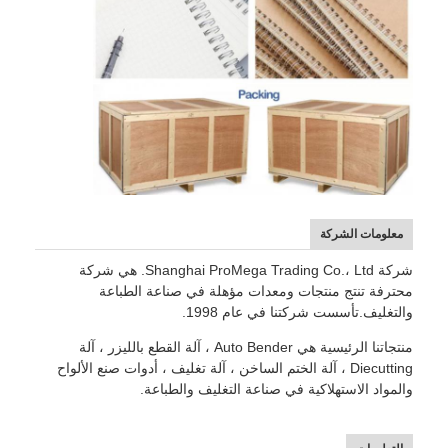
معلومات عنا
جولة في المعمل
مراقبة الجودة
اتصل بنا
أخبار
معلومات الشركة
حالات
شركة Shanghai ProMega Trading Co.، Ltd. هي شركة
محترفة تنتج منتجات ومعدات مؤهلة في صناعة الطباعة
والتغليف.تأسست شركتنا في عام 1998.
آلة قطع الليزر
منتجاتنا الرئيسية هي Auto Bender ، آلة القطع بالليزر ، آلة
Diecutting ، آلة الختم الساخن ، آلة تغليف ، أدوات صنع الألواح
قطع الصلب القاعدة
والمواد الاستهلاكية في صناعة التغليف والطباعة.
يموت قطع المواد الاستهلاكية