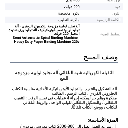
وزن الآلة
400 كجم
قوة
220 فولت
اللون
تكون مخصصة
الكلمة الرئيسية
ماكينة التغليف
آلة تجليد لولبية مزدوجة للكمبيوتر الدفتري ، آلة
تجليد لولبية نصف أوتوماتيكية ، آلة تجليد ورق شديدة
التحمل 220 فولت
تسليط الضوء:
,
,
Semi Automatic Spiral Binding Machine
Heavy Duty Paper Binding Machine 220v
وصف المنتج
الثقيلة الكهربائية شبه التلقائي آلة تجليد لولبية مزدوجة
للبيع
آلة التشكيل والتثقيب والتجليد الأوتوماتيكية الأحادية مناسبة للكتاب 
الحلزوني الفردي ، كتاب الرسم ، الطالب
مفكرة وهلم جرا.يمكنه إجراء 4 عمليات في نفس الوقت: التثقيب 
التلقائي ، والتشكيل التلقائي للولب الواحد ، والربط التلقائي 
للكتاب ، ووضع الكتاب تلقائيًا.
الميزة الأساسية:
1 ، سرعة العمل تصل إلى 800-2000 كتاب مدرسي مزدوج / 