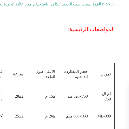
3. high القوة بسبب صب الحديد الكامل باستخدام مواد عالية الجودة لجسم الآلة.
المواصفات الرئيسية:
حجم المطاردة
الأعلى.طول
قو
نموذج
سرعة
الداخلية
القاعدة
ال
ام ال -
±
≤
×
750
520 مم
15 م
2
28
وا
750
W
±
≤
×
ML-900
930
660 ملم
26 م
2
25