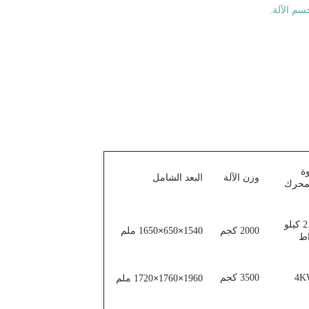
ة
وزن الآلة
البعد الشامل
محرك
2.2 كيلو
×
×
2000 كجم
1540
650
1650 ملم
ط
4K
3500 كجم
×
×
1960
1760
1720 ملم