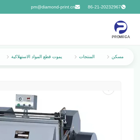
pm@diamond-print.cn
86-21-20232967
مسكن
المنتجات
يموت قطع المواد الاستهلاكية