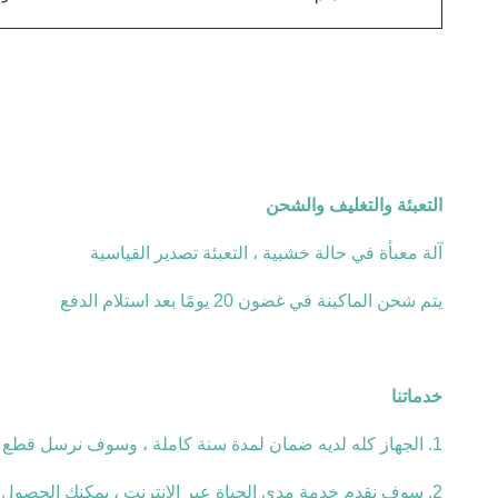
التعبئة والتغليف والشحن
آلة معبأة في حالة خشبية ، التعبئة تصدير القياسية
يتم شحن الماكينة في غضون 20 يومًا بعد استلام الدفع
خدماتنا
1. الجهاز كله لديه ضمان لمدة سنة كاملة ، وسوف نرسل قطع الغيار لاستبدالها مجانا خلال فترة الضمان.
2. سوف نقدم خدمة مدى الحياة عبر الإنترنت ، يمكنك الحصول على الدعم الفني في غضون 24 ساعة عن طريق البريد الإلكتروني / سكايب / المساعدة عن بعد etx.