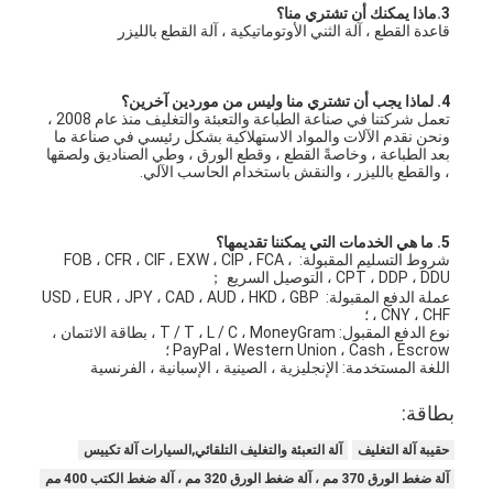
3.ماذا يمكنك أن تشتري منا؟
قاعدة القطع ، آلة الثني الأوتوماتيكية ، آلة القطع بالليزر
4. لماذا يجب أن تشتري منا وليس من موردين آخرين؟
تعمل شركتنا في صناعة الطباعة والتعبئة والتغليف منذ عام 2008 ، 
ونحن نقدم الآلات والمواد الاستهلاكية بشكل رئيسي في صناعة ما 
بعد الطباعة ، وخاصةً القطع ، وقطع الورق ، وطي الصناديق ولصقها 
، والقطع بالليزر ، والنقش باستخدام الحاسب الآلي.
5. ما هي الخدمات التي يمكننا تقديمها؟
شروط التسليم المقبولة: FOB ، CFR ، CIF ، EXW ، CIP ، FCA ، 
CPT ، DDP ، DDU ، التوصيل السريع ；
عملة الدفع المقبولة: USD ، EUR ، JPY ، CAD ، AUD ، HKD ، GBP 
، CNY ، CHF ؛
نوع الدفع المقبول: T / T ، L / C ، MoneyGram ، بطاقة الائتمان ، 
PayPal ، Western Union ، Cash ، Escrow ؛
مسكن
اللغة المستخدمة: الإنجليزية ، الصينية ، الإسبانية ، الفرنسية
بطاقة:
منتجات
حقيبة آلة التغليف
آلة التعبئة والتغليف التلقائي,السيارات آلة تكييس
أشرطة فيديو
آلة ضغط الورق 370 مم ، آلة ضغط الورق 320 مم ، آلة ضغط الكتب 400 مم