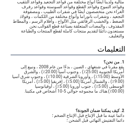
مثالية ولدينا أيضًا أنواع مختلفة من قواعد التجعيد وقواعد التثقيب 
وقواعد التموج وقواعد القطع وقواعد السوستة وقواعد رفرف 
الغراء.نحن متخصصون أيضًا في شفرات الطبيب ، ومصفوفة 
التجعيد ، وشفرات بانوراما وأنواع مختلفة من اللكمات ، وفولاذ 
الضغط ، والخشب الرقائقي مثل الألواح ، وأفلام الرسم ، والمطاط 
المقذوف ، والمعدات المتعلقة بصناعة قطع القوالب.نحن 
مستعدون دائمًا لتقديم منتجات كاملة لقطع المنتجات والطباعة 
والتغليف.
التعليمات
1. من نحن؟
يقع مقرنا في شنغهاي ، الصين ، بدءًا من عام 2008 ، ونبيع إلى 
أمريكا الجنوبية (25.00٪) ، وجنوب آسيا (20.00٪) ، والشرق 
الأوسط (15.00٪) ، وأوروبا الشرقية (10.00٪) ، وجنوب شرق آسيا 
(9.00٪) ، والشمال أمريكا (5.00٪) ، إفريقيا (5.00٪) ، أمريكا 
الوسطى (5.00٪) ، جنوب أوروبا (5.00٪) ، أوقيانوسيا 
(00.00٪).هناك ما مجموعه حوالي 5-10 أشخاص في مكتبنا.
2. كيف يمكننا ضمان الجودة؟
دائما عينة ما قبل الإنتاج قبل الإنتاج الضخم ؛
دائما التفتيش النهائي قبل الشحن ؛