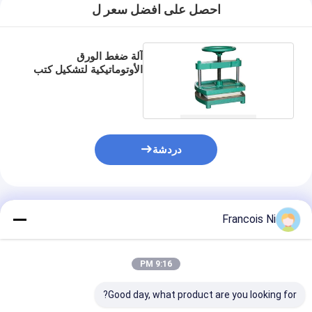
يموت قطع المعدات
احصل على افضل سعر ل
آلة السيارات بندر
آلة ضغط الورق
الأوتوماتيكية لتشكيل كتب
صناعيّ يرقّق آلة
الفواتير
كتاب يجعل آلة
آليّ تعليب آلة
دردشة
آلة الطباعة التلقائية
وظيفة الصحافة المعدات
المنتجات الموصى بها
Francois Ni
قبل معدات الصحافة
مستهلكات أخرى
9:16 PM
آلة الوسم الليزر
Good day, what product are you looking for?