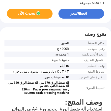
MOQ：1 مجموعة
افضل سعر
نتحدث الآن
منتوج وصف
مكان المنشأ
الصين
رقم الموديل
900B / ج
الحد الأدنى لكمية
1 مجموعة
تفاصيل التغليف
حقيبة خشبية
وقت التسليم
10 أيام
شروط الدفع
L / C ، T / T ، ويسترن يونيون ، موني جرام
القدرة على العرض
10 مجموعات شهريا
آلة ضغط الورق 370 مم ، آلة ضغط الورق 320 مم ،
آلة ضغط الكتب 400 مم
تسليط الضوء:
,
,
320mm Paper pressing machine
400mm book pressing machine
وصف المنتج:
استخدام آلة ضغط الورق لحجم ورق A4 من الفواتير