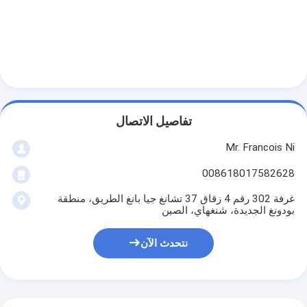
معلومات عنا
جولة في المعمل
مراقبة الجودة
اتصل بنا
تفاصيل الاتصال
أخبار
Mr. Francois Ni
حالات
008618017582628
غرفة 302 رقم 4 زقاق 37 تشانغ جيا بانغ الطريق، منطقة
بودونغ الجديدة، شنغهاي، الصين
آلة قطع الليزر
نتحدث الآن
قطع الصلب القاعدة
يموت قطع المواد الاستهلاكية