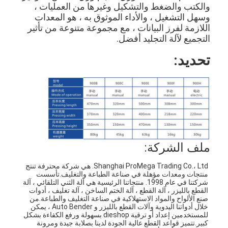
والكتب والضغط والتشكيل وغيرها من العمليات ،
وسهل التشغيل ، والأداء الموثوق به ، هو المعدات
اللازمة لفرز البيانات ، مع مجموعة متنوعة من تأثير
التجميع لآلة التجليد أفضل.
تحديد:
ملف الشركة:
Shanghai ProMega Trading Co.، Ltd. هي شركة محترفة تنتج 
منتجات ومعدات مؤهلة في صناعة الطباعة والتغليف.تأسست 
شركتنا في عام 1998. منتجاتنا الرئيسية هي آلة الثني التلقائي ، آلة 
القطع بالليزر ، آلة القطع ، آلة الختم الساخن ، آلة تغليف ، أدوات 
صنع الألواح والمواد الاستهلاكية في صناعة التغليف والطباعة.من 
خلال أدواتنا اليدوية وآلات القطع بالليزر و Auto Bender ، يمكن 
للمستخدمين إعداد أو ترقية dieshop بسهولة ورفع الكفاءة بشكل 
كبير.تتميز قواعد القطع عالية الجودة لدينا بصلابة جيدة ومرونة 