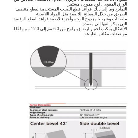
يموت قطع المعدات
الورق المقوى ، لوح مموج ، مستمر
النماذج وما إلى ذلك. قواعد قطع الصلب المستخدمة لقطع منتصف
الطريق من خلال الصفائح اللاصقة مثل المواد اللاصقة
آلة السيارات بندر
ملصقات وشريط مزدوج الوجه وأجزاء لاصقة.قواعد القطع الرقيقة
التي يمكن ثنيها إلى معقدة
الأشكال.يمكنك اختيار ارتفاع يتراوح من 6.0 مم إلى 12.0 مم وفقًا لـ
صناعيّ يرقّق آلة
مواصفات مكائن ​​الطباعة.
كتاب يجعل آلة
آليّ تعليب آلة
آلة الطباعة التلقائية
وظيفة الصحافة المعدات
قبل معدات الصحافة
مستهلكات أخرى
آلة الوسم الليزر