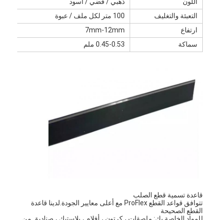
اللون
ذهبي / فضي / أسود
معلومات عنا
التعبئة والتغليف
100 متر لكل ملف / عبوة
ارتفاع
7mm-12mm
جولة في المعمل
سماكة
0.45-0.53 ملم
مراقبة الجودة
اتصل بنا
أخبار
حالات
آلة قطع الليزر
قطع الصلب القاعدة
قاعدة تسمية قطع الصلب
تتوافق قواعد القطع ProFlex مع أعلى معايير الجودة.لدينا قاعدة
يموت قطع المواد الاستهلاكية
القطع الصحيحة
للمواد الخاصة بك: ملصقات ، كرتون ، أفلام ، بلاستيك ، صناديق من