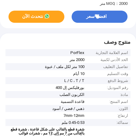
MOQ：2000 متر
افضل سعر
نتحدث الآن
منتوج وصف
اسم العلامة التجارية
PorFlex
الحد الأدنى لكمية
2000 متر
تفاصيل التغليف
100 متر لكل ملف / عبوة
وقت التسليم
10 أيام
شروط الدفع
L / C ، T / T
رقم الموديل:
بورفليكس إل 400
مادة:
الكربون الصلب
اسم المنتج:
قاعدة التسمية
اللون:
ذهبي / فضي / أسود
ارتفاع:
7mm-12mm
سماكة:
0.45-0.53 ملم
شفرة قطع بالقالب على شكل قاعدة ، شفرة قطع
بالقالب من 7 مم إلى 12 مم ، شفرات قوالب