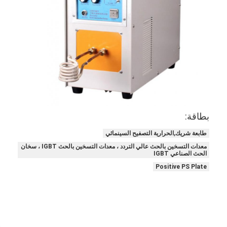
معلومات عنا
جولة في المعمل
مراقبة الجودة
اتصل بنا
أخبار
بطاقة:
حالات
طابعة شريك,الحرارية التصفيح السينمائي
معدات التسخين بالحث عالي التردد ، معدات التسخين بالحث IGBT ، سخان
الحث الصناعي IGBT
آلة قطع الليزر
Positive PS Plate
قطع الصلب القاعدة
يموت قطع المواد الاستهلاكية