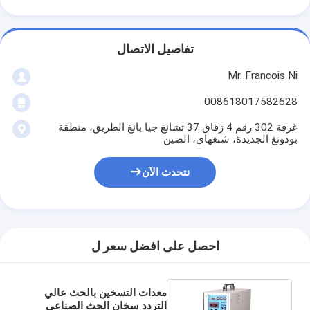
يموت قطع المعدات
آلة السيارات بندر
تفاصيل الاتصال
صناعيّ يرقّق آلة
Mr. Francois Ni
كتاب يجعل آلة
008618017582628
غرفة 302 رقم 4 زقاق 37 تشانغ جيا بانغ الطريق، منطقة
آليّ تعليب آلة
بودونغ الجديدة، شنغهاي، الصين
آلة الطباعة التلقائية
نتحدث الآن
وظيفة الصحافة المعدات
قبل معدات الصحافة
احصل على افضل سعر ل
مستهلكات أخرى
آلة الوسم الليزر
معدات التسخين بالحث عالي
التردد سخان الحث الصناعي