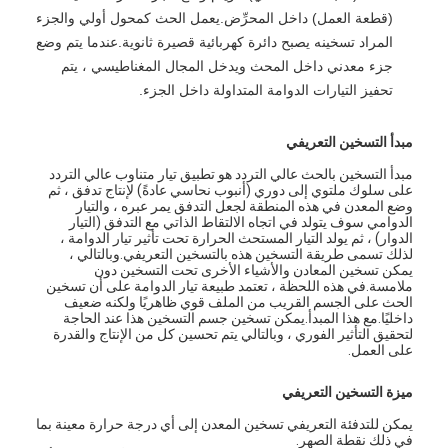
(قطعة العمل) داخل المحرِّض.يعمل الحث كمحول أولي والجزء
المراد تسخينه يصبح دائرة كهربائية قصيرة ثانوية.عندما يتم وضع
جزء معدني داخل المحث ويدخل المجال المغناطيسي ، يتم
تحفيز التيارات الدوامة المتداولة داخل الجزء.
مبدأ التسخين التعريفي
مبدأ التسخين بالحث عالي التردد هو تطبيق تيار متناوب عالي التردد
على سلوك ملتوي إلى دوري (أنبوب نحاسي عادةً) لإنتاج تدفق ، ثم
وضع المعدن في هذه المنطقة لجعل التدفق يمر عبره ، والتيار
الدوامي سوف يتولد في اتجاه الالتقاط الذاتي مع التدفق (التيار
الدوار) ، ثم يولد التيار المستحث الحرارة تحت تأثير تيار الدوامة ،
لذلك تسمى طريقة التسخين هذه بالتسخين التعريفي.وبالتالي ،
يمكن تسخين المعادن والأشياء الأخرى تحت التسخين دون
ملامسة.في هذه اللحظة ، تعتمد طبيعة تيار الدوامة على أن تسخين
الحث على الجسم القريب من الملف قوي ظاهريًا ولكنه ضعيف
داخليًا.مع هذا المبدأ.يمكن تسخين جسم التسخين هذا عند الحاجة
لتحقيق التأثير الفوري ، وبالتالي يتم تحسين كل من الإنتاج والقدرة
على العمل.
ميزة التسخين التعريفي
يمكن للتدفئة التعريفي تسخين المعدن إلى أي درجة حرارة معينة بما
في ذلك نقطة الصهر.