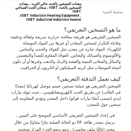
معدات التسخين بالحث عالي التردد ، معدات
التسخين بالحث IGBT ، سخان الحث الصناعي
IGBT
تسليط الضوء:
,
,
IGBT Induction Heating Equipment
IGBT industrial induction heater
ما هو التسخين التعريفي؟
التسخين التعريفي هو طريقة معالجة حرارية سريعة وفعالة ودقيقة
وقابلة للتكرار لتسخين المعادن أو غيرها من المواد الموصلة
للكهرباء. المواد عبارة عن معدن مثل الفولاذ والحديد والنحاس
والألومنيوم والسبائك والنحاس ،
الفولاذ المقاوم للصدأ والتنغستن
والنيكل والمعادن الثمينة والفضة والزنك والذهب وغيرها أو أن تكون
أشباه الموصلات مثل كربيد السيليكون أو الكربون أو الجرافيت.
كيف تعمل التدفئة التعريفي؟
التسخين التعريفي هو عملية تسخين جسم موصل كهربائيًا (معدنًا
في الغالب) عن طريق الحث الكهرومغناطيسي ، حيث تتولد تيارات
إيدي (تسمى أيضًا تيارات فوكو) داخل المعدن وتؤدي المقاومة إلى
تسخين جول للمعدن.
في إعداد التسخين التعريفي الأساسي الموضح على اليمين ،
يرسل مصدر طاقة RF ذو الحالة الصلبة تيارًا متناوبًا من خلال
محث (غالبًا ملف نحاسي) ، ويتم وضع الجزء المراد تسخينه