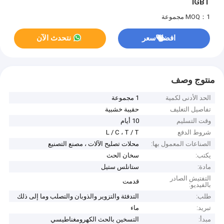
IGBT
MOQ：1 مجموعة
افضل سعر
نتحدث الآن
منتوج وصف
الحد الأدنى لكمية
1 مجموعة
تفاصيل التغليف
حقيبة خشبية
وقت التسليم
10 أيام
شروط الدفع
L / C ، T / T
الصناعات المعمول بها:
محلات تصليح الآلات ، مصنع التصنيع
يكتب:
سخان الحث
مادة:
ستانلس ستيل
التفتيش الصادر
قدمت
بالفيديو:
طلب:
التدفئة والتزوير والذوبان والتصلب وما إلى ذلك
تبريد:
ماء
مبدأ:
التسخين بالحث الكهرومغناطيسي