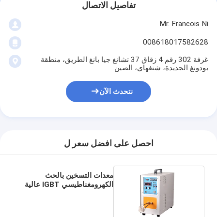
تفاصيل الاتصال
معلومات عنا
Mr. Francois Ni
جولة في المعمل
008618017582628
مراقبة الجودة
غرفة 302 رقم 4 زقاق 37 تشانغ جيا بانغ الطريق، منطقة
بودونغ الجديدة، شنغهاي، الصين
اتصل بنا
نتحدث الآن
أخبار
حالات
احصل على افضل سعر ل
آلة قطع الليزر
معدات التسخين بالحث
قطع الصلب القاعدة
الكهرومغناطيسي IGBT عالية
التردد
يموت قطع المواد الاستهلاكية