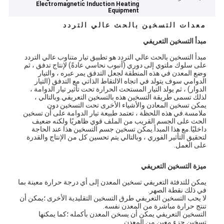
Electromagnetic Induction Heating
Equipment
معدات التسخين بالحث عالي التردد
مبدأ التسخين التعريفي
مبدأ التسخين بالحث عالي التردد هو تطبيق تيار متناوب عالي التردد
على سلوك ملتوي إلى دوري (أنبوب نحاسي عادةً) لإنتاج تدفق ، ثم
وضع المعدن في هذه المنطقة لجعل التدفق يمر عبره ، والتيار
الدوامي سوف يتولد في اتجاه الالتقاط الذاتي مع التدفق (التيار
الدوار) ، ثم يولد التيار المستحث الحرارة تحت تأثير تيار الدوامة ،
لذلك تسمى طريقة التسخين هذه بالتسخين التعريفي.وبالتالي ،
يمكن تسخين المعادن والأشياء الأخرى تحت التسخين دون
ملامسة.في هذه اللحظة ، تعتمد طبيعة تيار الدوامة على أن تسخين
الحث على الجسم القريب من الملف قوي ظاهريًا ولكنه ضعيف
داخليًا.مع هذا المبدأ.يمكن تسخين جسم التسخين هذا عند الحاجة
لتحقيق التأثير الفوري ، وبالتالي يتم تحسين كل من الإنتاج والقدرة
على العمل.
ميزة التسخين التعريفي
يمكن للتدفئة التعريفي تسخين المعدن إلى أي درجة حرارة معينة بما
في ذلك نقطة الصهر.
لا يحب التسخين التعريفي طرق التسخين التقليدية الأخرى ؛يمكن أن
تنتج حرارة مباشرة من المعدن نفسه.
التسخين التعريفي يمكن أن يسخن المعدن بأكمله ؛كما يمكنها
تسخين جزء معين من المعدن.