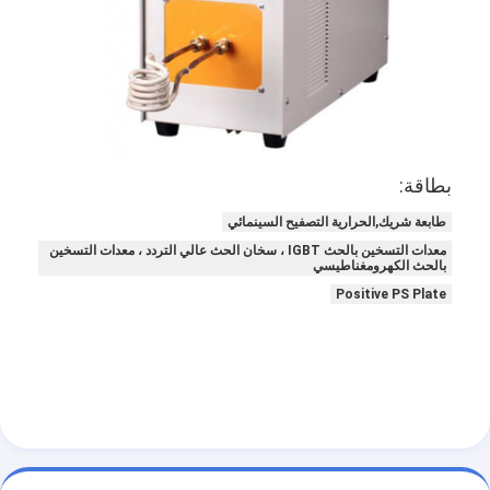
بطاقة:
طابعة شريك,الحرارية التصفيح السينمائي
معدات التسخين بالحث IGBT ، سخان الحث عالي التردد ، معدات التسخين
بالحث الكهرومغناطيسي
Positive PS Plate
مسكن
منتجات
أشرطة فيديو