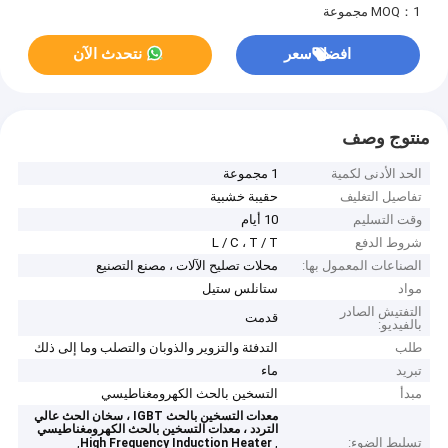
MOQ：1 مجموعة
افضل سعر
نتحدث الآن
منتوج وصف
الحد الأدنى لكمية
1 مجموعة
تفاصيل التغليف
حقيبة خشبية
وقت التسليم
10 أيام
شروط الدفع
L / C ، T / T
الصناعات المعمول بها:
محلات تصليح الآلات ، مصنع التصنيع
مواد
ستانلس ستيل
التفتيش الصادر
قدمت
بالفيديو:
طلب
التدفئة والتزوير والذوبان والتصلب وما إلى ذلك
تبريد
ماء
مبدأ
التسخين بالحث الكهرومغناطيسي
معدات التسخين بالحث IGBT ، سخان الحث عالي
التردد ، معدات التسخين بالحث الكهرومغناطيسي
تسليط الضوء:
,
,
High Frequency Induction Heater