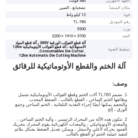
الجهد االكهربى
380 فولت
مكان المنشأ
تشجيانغ ، الصين
قوة
12 كيلو واط
رقم الموديل
TL-780
وزن
5500
البعد
3700 × 1910 × 2200
آلة قطع القوالب الورقية 380V ، آلة قطع المواد
الاستهلاكية ، آلة قطع القوالب الأوتوماتيكية 12kw
تسليط الضوء:
,
,
Consumables Die Cutter
12kw Automatic Die Cutting Machine
آلة الختم والقطع الأوتوماتيكية للرقائق
وصف:
1. نصمم TL780 آلات الختم وقطع القوالب الأوتوماتيكية.تشمل
وظائفها الختم الساخن ، القطع بالقالب ، الضغط المحدب
والتجعيد.يمكنها أيضًا إجراء التغذية التلقائية ، الختم الساخن وجمع
الورق ، إلخ.
2. تتكون هذه الآلة من المحرك الرئيسي ، وآلية الختم الساخن ،
والمغذي الأوتوماتيكي ، والمعدات الكهربائية.يقوم المحرك بتحريك
العمود بحركة لأعلى ولأسفل ، ويمكن تعديل الضغط بشكل ملائم
لتنفيذ عملية الختم أو القطع بالقالب.