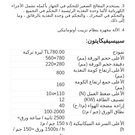
3. يستخدم المعالج الصغير للتحكم في الجهاز بأكمله.تشمل الأجزاء
الكهربائية لآلتنا وحدة التغذية الرئيسية / التحكم في التجميع ،
والتحكم في المحرك ، والتحكم في وحدة التغذية بالرقائق ، وما
إلى ذلك.
4. الآلة مجهزة بنظام تزييت أوتوماتيكي.
سبيسيفيكايتون:
نموذج
TL780.00 ليرة تركية
×
الأعلى.حجم الورقة (مم)
780
560
×
دقيقة.حجم الورقة (مم)
280
220
الأعلى.ارتفاع كومة التغذية
800
(مم)
الأعلى.جمع ارتفاع الكومة
160
(مم)
×
الأعلى.ضغط العمل (N)
110
10
4
تصنيف الطاقة (KW)
12
إزاحة مضخة الهواء (م
/ ح)
40
3
نطاق الورق (جم / م
)
100-2000
2
2500 ثانية / ساعة ورق>
الأعلى.السرعة الميكانيكية (s /
150 جم / م
2
h)
1500s / h ورق <150 جم /
م