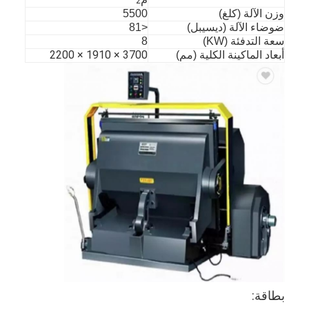
2
وزن الآلة (كلغ)
5500
ضوضاء الآلة (ديسيبل)
<81
سعة التدفئة (KW)
8
3700 × 1910 × 2200
أبعاد الماكينة الكلية (مم)
مسكن
منتجات
أشرطة فيديو
بطاقة: