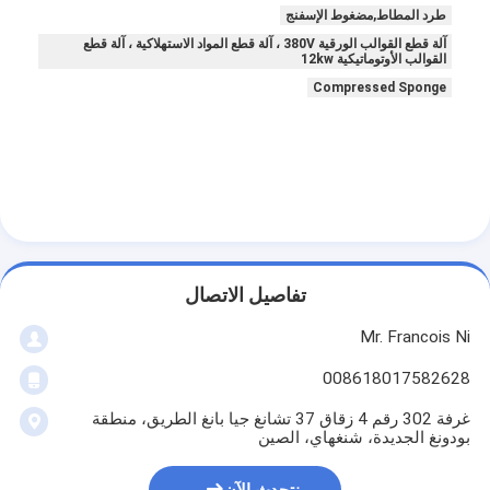
طرد المطاط,مضغوط الإسفنج
معلومات عنا
آلة قطع القوالب الورقية 380V ، آلة قطع المواد الاستهلاكية ، آلة قطع
القوالب الأوتوماتيكية 12kw
جولة في المعمل
Compressed Sponge
مراقبة الجودة
اتصل بنا
أخبار
حالات
تفاصيل الاتصال
Mr. Francois Ni
آلة قطع الليزر
008618017582628
قطع الصلب القاعدة
غرفة 302 رقم 4 زقاق 37 تشانغ جيا بانغ الطريق، منطقة
بودونغ الجديدة، شنغهاي، الصين
يموت قطع المواد الاستهلاكية