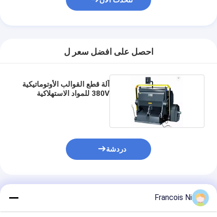
نتحدث الآن
يموت قطع المعدات
آلة السيارات بندر
صناعيّ يرقّق آلة
احصل على افضل سعر ل
كتاب يجعل آلة
آلة قطع القوالب الأوتوماتيكية
آليّ تعليب آلة
380V للمواد الاستهلاكية
الورقية
آلة الطباعة التلقائية
وظيفة الصحافة المعدات
دردشة
قبل معدات الصحافة
مستهلكات أخرى
المنتجات الموصى بها
Francois Ni
آلة الوسم الليزر