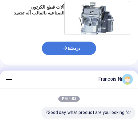
آلة تشكيل كيس ورق
آلات قطع الكرتون
الصناعية بالقالب آلة تجعيد
آلة التغليف التلقائية
الورق اليدوية
دردشة
المنتجات الموصى بها
Francois Ni
1:53 PM
Good day, what product are you looking for?
التلقائي احباط الساخنة
حذافة يموت قطع آلة
آلة قطع القوالب