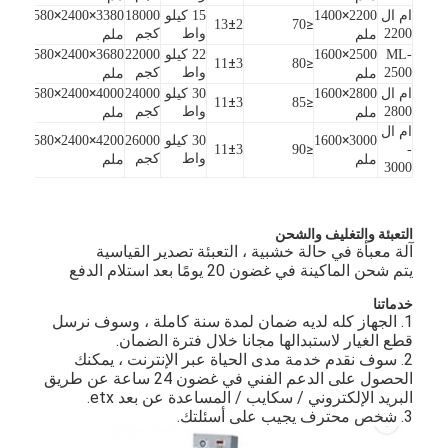
×
×
×
ام ال
2200
1400
15 كيلو
18000
3380
2400
2580
±
≤
13
2
70
2200
واط
كجم
ملم
ملم
×
×
×
ML-
2500
1600
22 كيلو
22000
3680
2400
2580
±
≤
11
3
80
2500
واط
كجم
ملم
ملم
×
×
×
ام ال
2800
1600
30 كيلو
24000
4000
2400
2580
±
≤
11
3
85
2800
واط
كجم
ملم
ملم
ام ال
×
×
×
3000
1600
30 كيلو
26000
4200
2400
2580
±
≤
11
3
90
-
واط
كجم
ملم
ملم
3000
التعبئة والتغليف والشحن
آلة معبأة في حالة خشبية ، التعبئة تصدير القياسية
يتم شحن الماكينة في غضون 20 يومًا بعد استلام الدفع
خدماتنا
1. الجهاز كله لديه ضمان لمدة سنة كاملة ، وسوف نرسل
مسكن
قطع الغيار لاستبدالها مجانا خلال فترة الضمان.
2. سوف نقدم خدمة مدى الحياة عبر الإنترنت ، يمكنك
الحصول على الدعم الفني في غضون 24 ساعة عن طريق
منتجات
البريد الإلكتروني / سكايب / المساعدة عن بعد etx.
3. شخص محترف يجيب على أسئلتك.
أشرطة فيديو