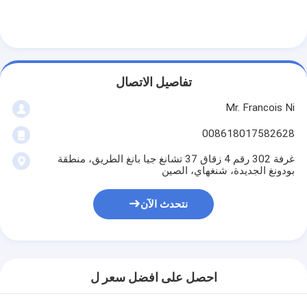
يموت قطع المعدات
آلة السيارات بندر
صناعيّ يرقّق آلة
تفاصيل الاتصال
كتاب يجعل آلة
Mr. Francois Ni
آليّ تعليب آلة
008618017582628
غرفة 302 رقم 4 زقاق 37 تشانغ جيا بانغ الطريق، منطقة
آلة الطباعة التلقائية
بودونغ الجديدة، شنغهاي، الصين
وظيفة الصحافة المعدات
نتحدث الآن
قبل معدات الصحافة
مستهلكات أخرى
احصل على افضل سعر ل
آلة الوسم الليزر