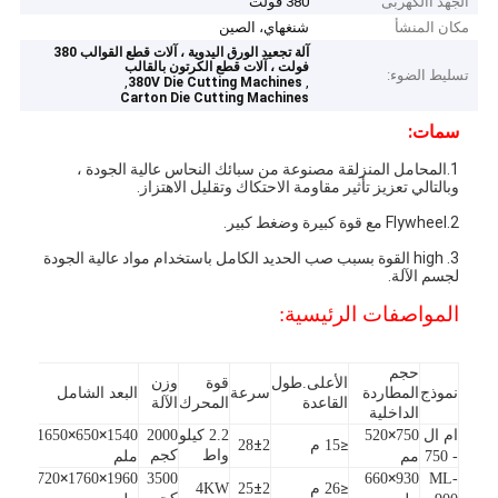
الجهد االكهربى
380 فولت
مكان المنشأ
شنغهاي، الصين
آلة تجعيد الورق اليدوية ، آلات قطع القوالب 380
فولت ، آلات قطع الكرتون بالقالب
تسليط الضوء:
,
,
380V Die Cutting Machines
Carton Die Cutting Machines
سمات:
1.المحامل المنزلقة مصنوعة من سبائك النحاس عالية الجودة ،
وبالتالي تعزيز تأثير مقاومة الاحتكاك وتقليل الاهتزاز.
2.Flywheel مع قوة كبيرة وضغط كبير.
3. high القوة بسبب صب الحديد الكامل باستخدام مواد عالية الجودة
لجسم الآلة.
المواصفات الرئيسية:
حجم
الأعلى.طول
قوة
وزن
نموذج
المطاردة
سرعة
البعد الشامل
القاعدة
المحرك
الآلة
الداخلية
×
×
×
ام ال
750
520
2.2 كيلو
2000
1540
650
1650
±
≤
15 م
2
28
واط
كجم
- 750
مم
ملم
×
×
×
1720
1760
1960
3500
660
930
ML-
±
≤
26 م
2
25
4KW