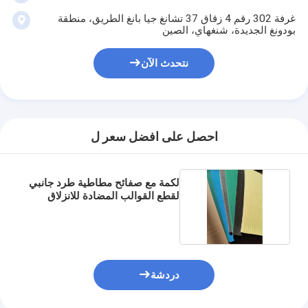
يموت قطع المعدات
غرفة 302 رقم 4 زقاق 37 تشانغ جيا بانغ الطريق، منطقة
بودونغ الجديدة، شنغهاي، الصين
آلة السيارات بندر
نتحدث الآن
صناعيّ يرقّق آلة
كتاب يجعل آلة
آليّ تعليب آلة
احصل على افضل سعر ل
آلة الطباعة التلقائية
لكمة مع صفائح مطاطية طرد جانبي
وظيفة الصحافة المعدات
لقطع القوالب المضادة للانزلاق
قبل معدات الصحافة
مستهلكات أخرى
دردشة
آلة الوسم الليزر