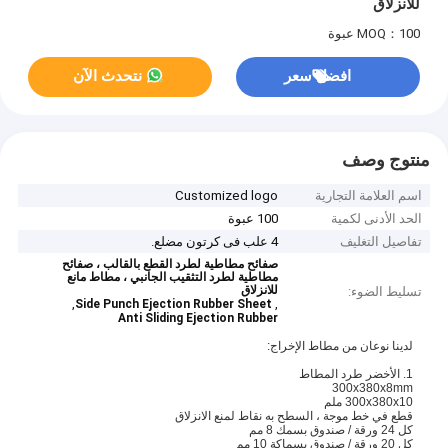
للانزلاق
MOQ：100 عبوة
افضل سعر
نتحدث الآن
منتوج وصف
اسم العلامة التجارية
Customized logo
الحد الأدنى لكمية
100 عبوة
تفاصيل التغليف
4 علب فى كرتون مضلع.
صفائح مطاطية لطرد القطع بالقالب ، صفائح
مطاطية لطرد التثقيب الجانبي ، مطاط مانع
للانزلاق
تسليط الضوء:
,
,
Side Punch Ejection Rubber Sheet
Anti Sliding Ejection Rubber
لدينا نوعان من مطاط الإخراج:
1. الأخضر طرد المطاط
300x380x8mm
300x380x10 ملم
قطع في خط موجة ، السطح به نقاط لمنع الانزلاق
كل 24 ورقة / صندوق بسمك 8 مم
كل 20 ورقة / صندوق بسماكة 10 مم