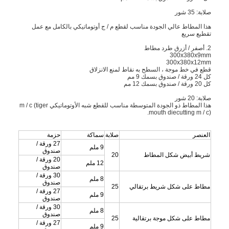
صلابة: 35 شور
هذا المطاط عالي الجودة مناسب لقطع م / ج أوتوماتيكي بالكامل مع عمل
تقطيع سريع
2. أصفر / أزرق طرد مطاط
300x380x9mm
300x380x12mm
قطع في خط موجة ، السطح به نقاط لمنع الانزلاق
كل 24 ورقة / صندوق بسمك 9 مم
كل 20 ورقة / صندوق بسمك 12 مم
صلابة: 20 شور
هذا المطاط ذو الجودة المتوسطة مناسب للقطع شبه الأوتوماتيكي m / c (tiger
mouth diecutting m / c).
العنصر
صلابة
سماكة
حزمة
27 ورقة /
9 ملم
صندوق
شريط أبيض شكل المطاط
20
20 ورقة /
12 ملم
صندوق
30 ورقة /
8 ملم
صندوق
مطاط على شكل شريط برتقالي
25
27 ورقة /
9 ملم
صندوق
30 ورقة /
8 ملم
صندوق
مطاط على شكل موجة برتقالية
25
27 ورقة /
9 ملم