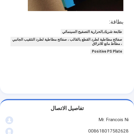
معلومات عنا
جولة في المعمل
بطاقة:
مراقبة الجودة
طابعة شريك,الحرارية التصفيح السينمائي
صفائح مطاطية لطرد القطع بالقالب ، صفائح مطاطية لطرد التثقيب الجانبي
، مطاط مانع للانزلاق
اتصل بنا
Positive PS Plate
أخبار
حالات
آلة قطع الليزر
تفاصيل الاتصال
قطع الصلب القاعدة
Mr. Francois Ni
يموت قطع المواد الاستهلاكية
008618017582628