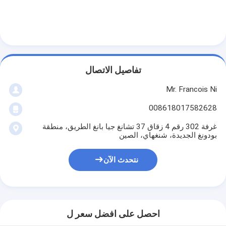
معلومات عنا
جولة في المعمل
مراقبة الجودة
تفاصيل الاتصال
اتصل بنا
Mr. Francois Ni
أخبار
008618017582628
حالات
غرفة 302 رقم 4 زقاق 37 تشانغ جيا بانغ الطريق، منطقة
بودونغ الجديدة، شنغهاي، الصين
نتحدث الآن
آلة قطع الليزر
قطع الصلب القاعدة
يموت قطع المواد الاستهلاكية
احصل على افضل سعر ل