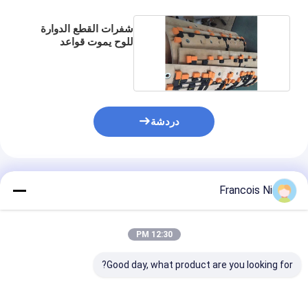
يموت قطع المعدات
شفرات القطع الدوارة
آلة السيارات بندر
للوح يموت قواعد
التجعيد بالليزر
صناعيّ يرقّق آلة
كتاب يجعل آلة
دردشة
آليّ تعليب آلة
آلة الطباعة التلقائية
المنتجات الموصى بها
Francois Ni
وظيفة الصحافة المعدات
قبل معدات الصحافة
12:30 PM
مستهلكات أخرى
Good day, what product are you looking for?
آلة الوسم الليزر