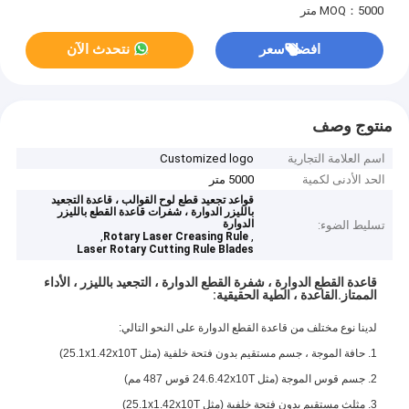
MOQ：5000 متر
افضل سعر
نتحدث الآن
منتوج وصف
اسم العلامة التجارية
Customized logo
الحد الأدنى لكمية
5000 متر
قواعد تجعيد قطع لوح القوالب ، قاعدة التجعيد
بالليزر الدوارة ، شفرات قاعدة القطع بالليزر
الدوارة
تسليط الضوء:
,
,
Rotary Laser Creasing Rule
Laser Rotary Cutting Rule Blades
قاعدة القطع الدوارة ، شفرة القطع الدوارة ، التجعيد بالليزر ، الأداء
الممتاز.القاعدة ، الطية الحقيقية:
لدينا نوع مختلف من قاعدة القطع الدوارة على النحو التالي:
1. حافة الموجة ، جسم مستقيم بدون فتحة خلفية (مثل 25.1x1.42x10T)
2. جسم قوس الموجة (مثل 24.6.42x10T قوس 487 مم)
3. مثلث مستقيم بدون فتحة خلفية (مثل 25.1x1.42x10T)