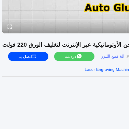
أوتوماتيكية عبر الإنترنت لتغليف الورق 220 فولت
K
آلة قطع الليزر
دردشة
اتصل بنا
Laser Engraving Machi