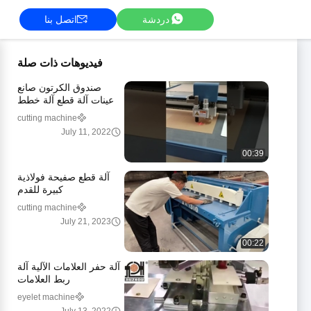
دردشة
اتصل بنا
فيديوهات ذات صلة
صندوق الكرتون صانع
عينات آلة قطع آلة خطط
آلة قطع الورق آلة
cutting machine
July 11, 2022
00:39
آلة قطع صفيحة فولاذية
كبيرة للقدم
cutting machine
July 21, 2023
00:22
آلة حفر العلامات الآلية آلة
ربط العلامات
eyelet machine