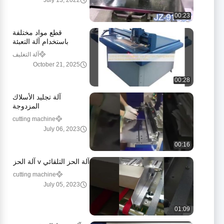
July 13, 2022
00:23
قطع مواد مختلفة
باستخدام آلة التعبئة
والتغليف الأوتوماتيكية
آلة التغليف
وقلم الشفرة المتذبذبة
October 21, 2025
وسكين V
00:28
آلة تجليد الأسلاك
المزدوجة
cutting machine
July 06, 2023
00:16
آلة الحز التلقائي v آلة الحز
cutting machine
July 05, 2023
01:09